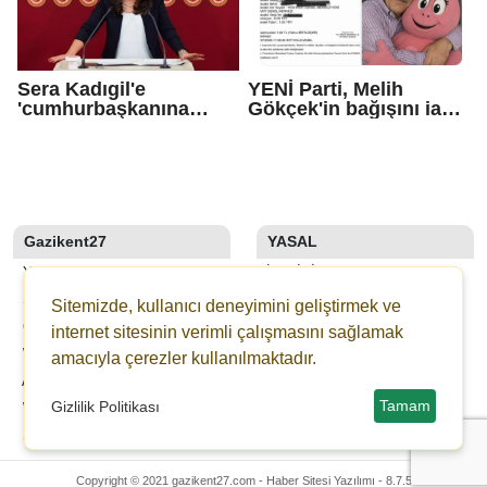
Sera Kadıgil'e
YENİ Parti, Melih
'cumhurbaşkanına
Gökçek'in bağışını iade
hakaret' ve 'tehdit'
etti
soruşturması
Gazikent27
YASAL
YAZARLAR
İLETIŞIM
SON DAKİKA
KÜNYE
Sitemizde, kullanıcı deneyimini geliştirmek ve
GALERİLER
YAYIN İLKELERI
internet sitesinin verimli çalışmasını sağlamak
WEBTV
KURALLAR
amacıyla çerezler kullanılmaktadır.
ANKETLER
GIZLILIK
Tamam
Gizlilik Politikası
WİKİ
KULLANICI SÖZLEŞMESI
ŞEHİR REHBERİ
VERI POLITIKASI
Copyright © 2021 gazikent27.com -
Haber Sitesi Yazılımı - 8.7.5