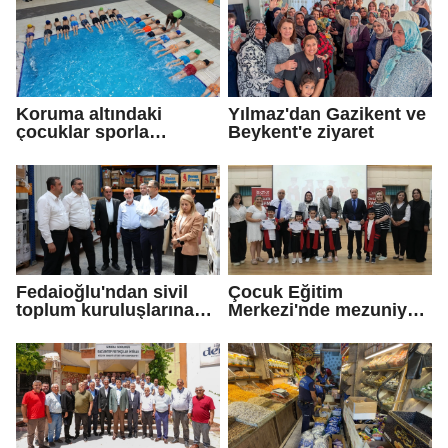
Koruma altındaki
Yılmaz'dan Gazikent ve
çocuklar sporla
Beykent'e ziyaret
buluşuyor
Fedaioğlu'ndan sivil
Çocuk Eğitim
toplum kuruluşlarına
Merkezi'nde mezuniyet
ziyaret
töreni