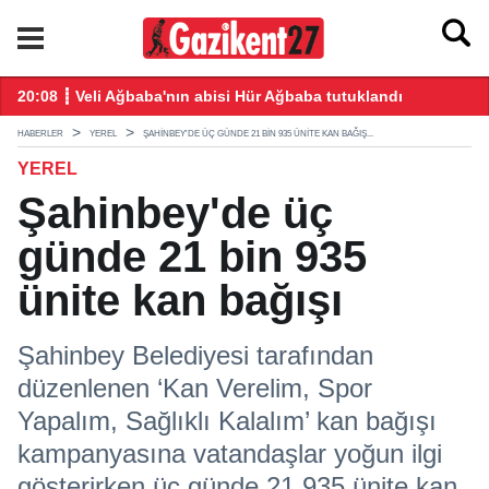
ğış yaptı
20:08 ┋ Veli Ağbaba'nın abisi Hür Ağbaba tutuklandı
18
HABERLER
YEREL
ŞAHINBEY'DE ÜÇ GÜNDE 21 BIN 935 ÜNITE KAN BAĞIŞ...
YEREL
Şahinbey'de üç
günde 21 bin 935
ünite kan bağışı
Şahinbey Belediyesi tarafından
düzenlenen ‘Kan Verelim, Spor
Yapalım, Sağlıklı Kalalım’ kan bağışı
kampanyasına vatandaşlar yoğun ilgi
gösterirken üç günde 21.935 ünite kan