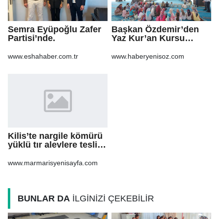
Semra Eyüpoğlu Zafer
Başkan Özdemir’den
Partisi’nde.
Yaz Kur’an Kursu
öğrencilerine ziyaret
www.eshahaber.com.tr
www.haberyenisoz.com
Kilis’te nargile kömürü
yüklü tır alevlere teslim
oldu
www.marmarisyenisayfa.com
BUNLAR DA
İLGİNİZİ ÇEKEBİLİR