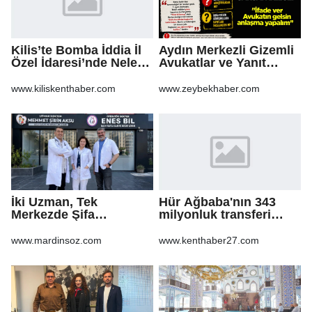
Kilis’te Bomba İddia İl
Aydın Merkezli Gizemli
Özel İdaresi’nde Neler
Avukatlar ve Yanıt
Oluyor?
Bekleyen Sorular
www.kiliskenthaber.com
www.zeybekhaber.com
İki Uzman, Tek
Hür Ağbaba'nın 343
Merkezde Şifa
milyonluk transferi
Dağıtacak
MASAK raporunda! Veli
Ağbaba'ya milyonlar
www.mardinsoz.com
www.kenthaber27.com
gitmiş