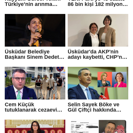
Türkiye’nin arınma
86 bin kişi 182 milyon
merkezine hoş
lira bağışladı
geldiniz...
Üsküdar Belediye
Üsküdar'da AKP'nin
Başkanı Sinem Dedetaş
adayı kaybetti, CHP’nin
tutuklandı
adayı Sibel Tan
Çetinkaya Başkan
Vekili seçildi
Cem Küçük
Selin Sayek Böke ve
tutuklanarak cezaevine
Gül Çiftçi hakkında
gönderildi
disiplin süreci
başlatılacak