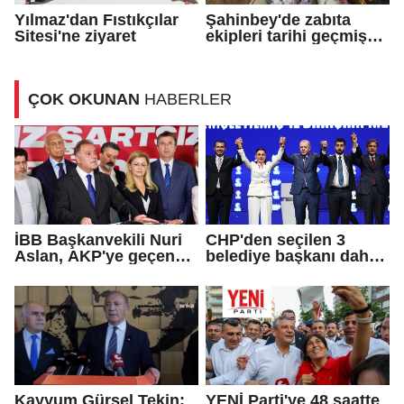
Yılmaz'dan Fıstıkçılar
Şahinbey'de zabıta
Sitesi'ne ziyaret
ekipleri tarihi geçmiş
ürün satan iş yerini
kapattı
ÇOK OKUNAN
HABERLER
İBB Başkanvekili Nuri
CHP'den seçilen 3
Aslan, AKP'ye geçen
belediye başkanı daha
Eren Ali Bingöl'ün
AKP'ye geçti!
iddialarına yanıt verdi
Kayyum Gürsel Tekin:
YENİ Parti'ye 48 saatte