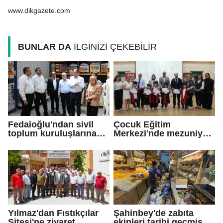
işgal altındaki Batı
Şeria’daki saldırılarını
www.dikgazete.com
sürdürdü
BUNLAR DA
İLGİNİZİ ÇEKEBİLİR
Fedaioğlu'ndan sivil
Çocuk Eğitim
toplum kuruluşlarına
Merkezi'nde mezuniyet
ziyaret
töreni
Yılmaz'dan Fıstıkçılar
Şahinbey'de zabıta
Sitesi'ne ziyaret
ekipleri tarihi geçmiş