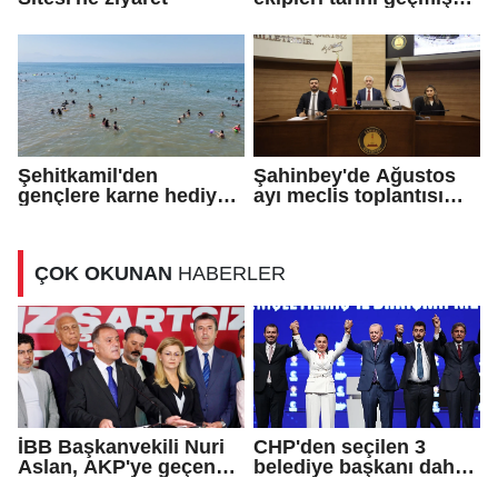
ürün satan iş yerini
kapattı
Şehitkamil'den
Şahinbey'de Ağustos
gençlere karne hediyesi
ayı meclis toplantısı
deniz kampı
yapıldı
ÇOK OKUNAN
HABERLER
İBB Başkanvekili Nuri
CHP'den seçilen 3
Aslan, AKP'ye geçen
belediye başkanı daha
Eren Ali Bingöl'ün
AKP'ye geçti!