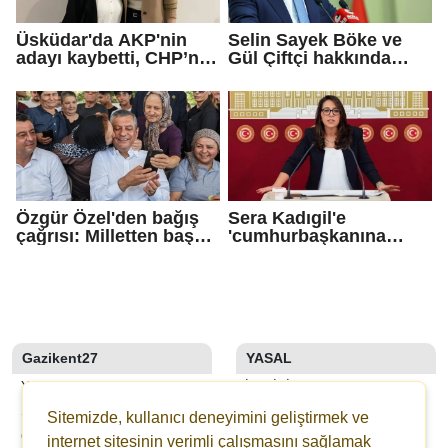
Üsküdar'da AKP'nin
Selin Sayek Böke ve
adayı kaybetti, CHP’nin
Gül Çiftçi hakkında
adayı Sibel Tan
disiplin süreci
Çetinkaya Başkan
başlatılacak
Vekili seçildi
Özgür Özel'den bağış
Sera Kadıgil'e
çağrısı: Milletten başka
'cumhurbaşkanına
gücümüz de
hakaret' ve 'tehdit'
güvencemiz de yoktur
soruşturması
Gazikent27
YASAL
YAZARLAR
İLETIŞIM
SON DAKİKA
KÜNYE
Sitemizde, kullanıcı deneyimini geliştirmek ve
GALERİLER
YAYIN İLKELERI
internet sitesinin verimli çalışmasını sağlamak