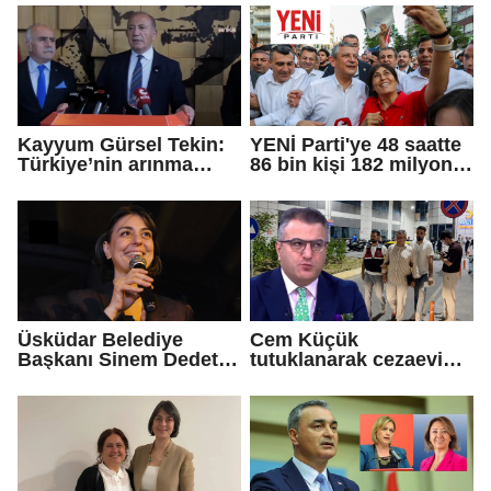
iddialarına yanıt verdi
Kayyum Gürsel Tekin:
YENİ Parti'ye 48 saatte
Türkiye’nin arınma
86 bin kişi 182 milyon
merkezine hoş
lira bağışladı
geldiniz...
Üsküdar Belediye
Cem Küçük
Başkanı Sinem Dedetaş
tutuklanarak cezaevine
tutuklandı
gönderildi