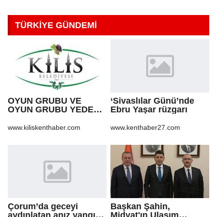
TÜRKİYE GÜNDEMİ
OYUN GRUBU VE
‘Sivaslılar Günü’nde
OYUN GRUBU YEDEK
Ebru Yaşar rüzgarı
PARÇA ALIM İŞİ
www.kiliskenthaber.com
www.kenthaber27.com
Çorum’da geceyi
Başkan Şahin,
aydınlatan anız yangını
Midyat'ın Ulaşım