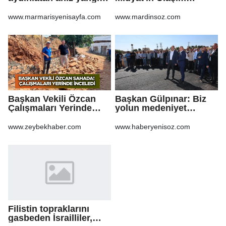
korkuttu
Yatırımlarını Ankara'ya
Taşıdı
www.marmarisyenisayfa.com
www.mardinsoz.com
Başkan Vekili Özcan
Başkan Gülpınar: Biz
Çalışmaları Yerinde
yolun medeniyet
Takip Etti
olduğuna inanıyoruz
www.zeybekhaber.com
www.haberyenisoz.com
Filistin topraklarını
gasbeden İsrailliler,