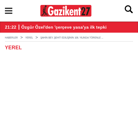
21:22 ┋ Özgür Özel'den 'çerçeve yasa'ya ilk tepki
21
HABERLER
YEREL
ŞAHIN BEY, ŞEHIT EDILIŞININ 106. YILINDA TÖRENLE ...
YEREL