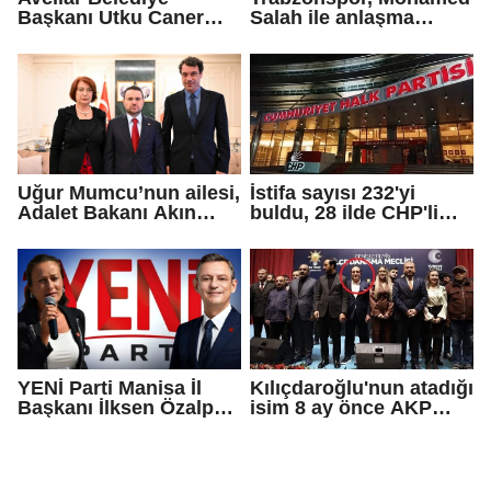
Başkanı Utku Caner
Salah ile anlaşma
Çaykara için tahliye
sağladı!
kararı
Uğur Mumcu’nun ailesi,
İstifa sayısı 232'yi
Adalet Bakanı Akın
buldu, 28 ilde CHP'li
Gürlek ile görüştü
başkan kalmadı!
YENİ Parti Manisa İl
Kılıçdaroğlu'nun atadığı
Başkanı İlksen Özalper
isim 8 ay önce AKP
tutuklandı
rozeti takmış!