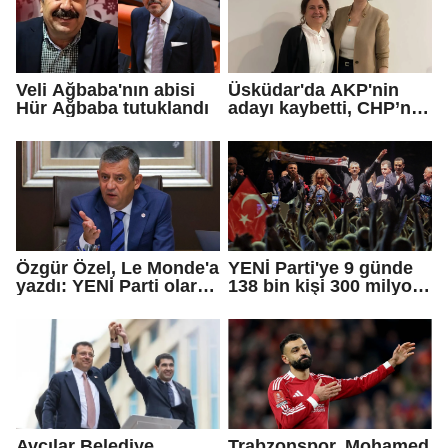
Veli Ağbaba'nın abisi
Üsküdar'da AKP'nin
Hür Ağbaba tutuklandı
adayı kaybetti, CHP’nin
adayı Sibel Tan
Çetinkaya Başkan
Vekili seçildi
Özgür Özel, Le Monde'a
YENİ Parti'ye 9 günde
yazdı: YENİ Parti olarak
138 bin kişi 300 milyon
farklı bir gelecek
bağış yaptı
öneriyoruz
Avcılar Belediye
Trabzonspor, Mohamed