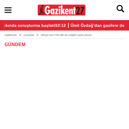
tıldı
10:12 ┋ Ümit Özdağ’dan gazilere destek: Türkiye bu sorunu dah
08
HABERLER
GÜNDEM
PENÇE KILIT'TEN BIR ACI HABER DAHA GELDI!...
GÜNDEM