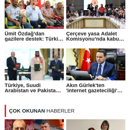
Ümit Özdağ’dan
Çerçeve yasa Adalet
gazilere destek: Türkiye
Komisyonu’nda kabul
bu sorunu daha fazla
edildi!
taşımamalı
Türkiye, Suudi
Akın Gürlek'ten
Arabistan ve Pakistan
'internet gazeteciliği'
arasında 'Mekke
için yasa sinyali
Savunma Anlaşması'
imzalandı
ÇOK OKUNAN
HABERLER