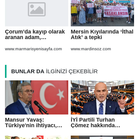
Çorum’da kayıp olarak
Mersin Kıyılarında ‘İthal
aranan adam,
Atık’ a tepki
şarampole yuvarlanan
otomobilinin altında ölü
www.marmarisyenisayfa.com
www.mardinsoz.com
bulundu
BUNLAR DA
İLGİNİZİ ÇEKEBİLİR
Mansur Yavaş:
İYİ Partili Turhan
Türkiye'nin ihtiyacı,
Çömez hakkında
kapalı kapılar ardındaki
soruşturma başlatıldı
mutabakatlar değil