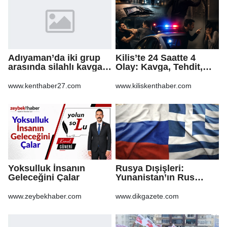
Adıyaman’da iki grup
Kilis’te 24 Saatte 4
arasında silahlı kavga:
Olay: Kavga, Tehdit,
3 yaralı
Hakaret ve Mala Zarar
Verme
www.kenthaber27.com
www.kiliskenthaber.com
Yoksulluk İnsanın
Rusya Dışişleri:
Geleceğini Çalar
Yunanistan’ın Rus
gazından vazgeçmesi
ekonomiye pahalıya
www.zeybekhaber.com
www.dikgazete.com
mal olacak