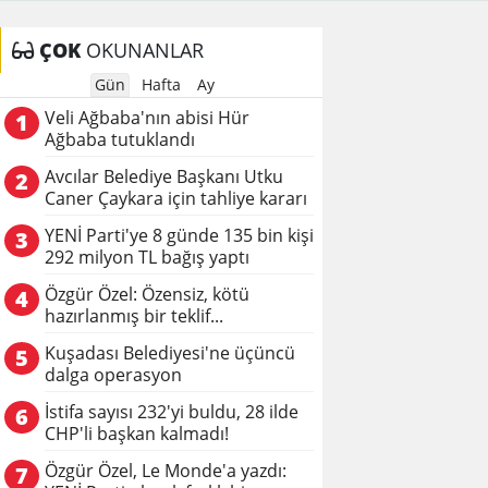
ÇOK
OKUNANLAR
Gün
Hafta
Ay
Veli Ağbaba'nın abisi Hür
1
Ağbaba tutuklandı
Avcılar Belediye Başkanı Utku
2
Caner Çaykara için tahliye kararı
YENİ Parti'ye 8 günde 135 bin kişi
3
292 milyon TL bağış yaptı
Özgür Özel: Özensiz, kötü
4
hazırlanmış bir teklif...
Kuşadası Belediyesi'ne üçüncü
5
dalga operasyon
İstifa sayısı 232'yi buldu, 28 ilde
6
CHP'li başkan kalmadı!
Özgür Özel, Le Monde'a yazdı:
7