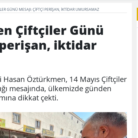
ER GÜNÜ MESAJI: ÇIFTÇI PERIŞAN, IKTIDAR UMURSAMAZ
n Çiftçiler Günü
 perişan, iktidar
i Hasan Öztürkmen, 14 Mayıs Çiftçiler
dığı mesajında, ülkemizde günden
mına dikkat çekti.