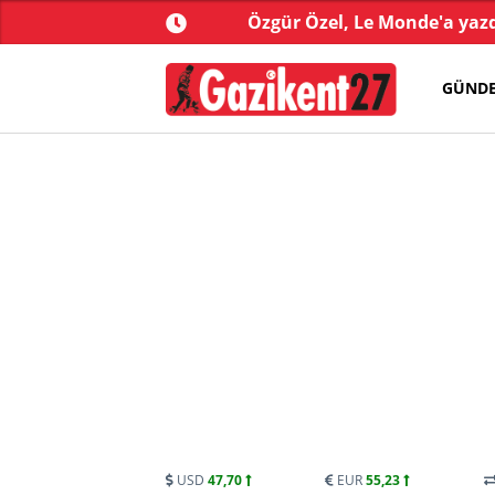
kistan arasında 'Mekke
Özgür Özel, Le Monde'a yazdı
Anlaşması' imzalandı
GÜND
USD
47,70
EUR
55,23