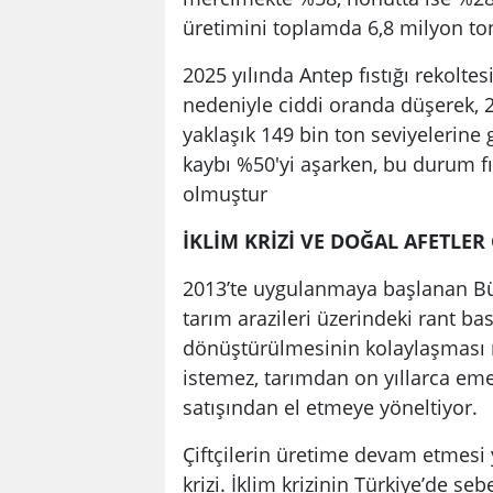
üretimini toplamda 6,8 milyon ton
2025 yılında Antep fıstığı rekoltesi,
nedeniyle ciddi oranda düşerek, 2
yaklaşık 149 bin ton seviyelerine 
kaybı %50'yi aşarken, bu durum fı
olmuştur
İKLİM KRİZİ VE DOĞAL AFETLER
2013’te uygulanmaya başlanan Bü
tarım arazileri üzerindeki rant bas
dönüştürülmesinin kolaylaşması nede
istemez, tarımdan on yıllarca emeğ
satışından el etmeye yöneltiyor.
Çiftçilerin üretime devam etmesi 
krizi. İklim krizinin Türkiye’de s