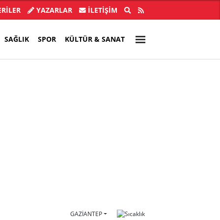
buldu, 28 ilde CHP'li başkan kalmadı!
Akın Gürlek'
RİLER
YAZARLAR
İLETIŞIM
SAĞLIK
SPOR
KÜLTÜR & SANAT
GAZIANTEP