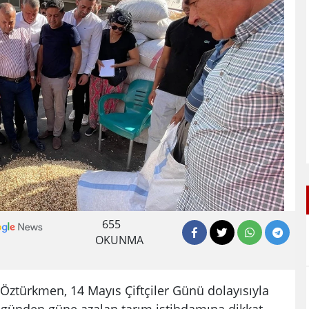
655
OKUNMA
Öztürkmen, 14 Mayıs Çiftçiler Günü dolayısıyla
 günden güne azalan tarım istihdamına dikkat