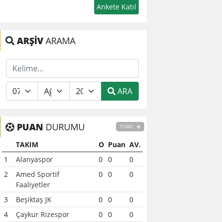
ARŞİV
ARAMA
ARA
PUAN
DURUMU
TÜMÜ
TAKIM
O
Puan
AV.
1
Alanyaspor
0
0
0
2
Amed Sportif
0
0
0
Faaliyetler
3
Beşiktaş JK
0
0
0
4
Çaykur Rizespor
0
0
0