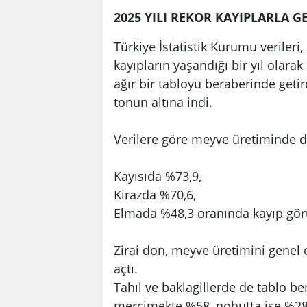
2025 YILI REKOR KAYIPLARLA GE
Türkiye İstatistik Kurumu verileri,
kayıpların yaşandığı bir yıl olarak
ağır bir tabloyu beraberinde getir
tonun altına indi.
Verilere göre meyve üretiminde d
Kayısıda %73,9,
Kirazda %70,6,
Elmada %48,3 oranında kayıp gör
Zirai don, meyve üretimini genel 
açtı.
Tahıl ve baklagillerde de tablo be
mercimekte %58, nohutta ise %28,2’