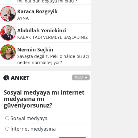
mı, batıdan doğuya mı oldu ?
Karaca Bozgeyik
AYNA
Abdullah Yeniekinci
KABAK TADI VERMEYE BAŞLADINIZ
Nermin Seçkin
Savaşta değiliz. Peki o hâlde bu acı
neden normalleşiyor?
ANKET
TÜMÜ
Sosyal medyaya mı internet
medyasına mı
güveniyorsunuz?
Sosyal medyaya
İnternet medyasına