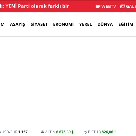
: YENİ Parti olarak farklı bir
İstifa sayısı 232'yi 
WEBTV
GALE
gelecek öneriyoruz
EM
ASAYIŞ
SIYASET
EKONOMI
YEREL
DÜNYA
EĞITIM
USD/EUR
1.157
ALTIN
6.675,39
BİST
13.826,06