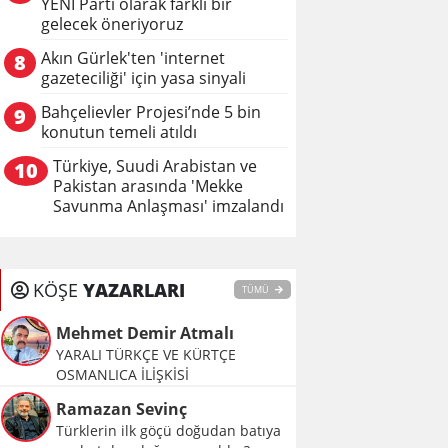
YENİ Parti olarak farklı bir
gelecek öneriyoruz
Akın Gürlek'ten 'internet
8
gazeteciliği' için yasa sinyali
Bahçelievler Projesi’nde 5 bin
9
konutun temeli atıldı
Türkiye, Suudi Arabistan ve
10
Pakistan arasında 'Mekke
Savunma Anlaşması' imzalandı
KÖŞE
YAZARLARI
TÜMÜ
Mehmet Demir Atmalı
YARALI TÜRKÇE VE KÜRTÇE
OSMANLICA İLİŞKİSİ
Ramazan Sevinç
Türklerin ilk göçü doğudan batıya