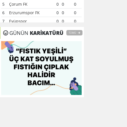
5
Çorum FK
0
0
0
6
Erzurumspor FK
0
0
0
7
Eyüpspor
0
0
0
8
Fenerbahçe
0
0
0
GÜNÜN
KARİKATÜRÜ
TÜMÜ
9
Galatasaray
0
0
0
10
Gaziantep FK
0
0
0
11
Gençlerbirliği
0
0
0
12
Göztepe
0
0
0
13
Başakşehir FK
0
0
0
14
Kasımpaşa
0
0
0
15
Kocaelispor
0
0
0
16
Konyaspor
0
0
0
17
Samsunspor
0
0
0
18
Trabzonspor
0
0
0