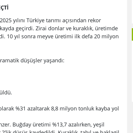
ÇTİ
 2025 yılını Türkiye tarımı açısından rekor
 kayda geçirdi. Zirai donlar ve kuraklık, üretimde
di. 10 yıl sonra meyve üretimi ilk defa 20 milyon
ramatik düşüşler yaşandı:
üldü.
olarak %31 azaltarak 8,8 milyon tonluk kayba yol
nzer. Buğday üretimi %13,7 azalırken, yeşil
lik düşüş kaydedildi. Kuraklık, tahıl ve baklagil