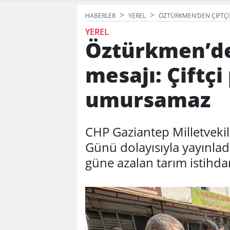
HABERLER
YEREL
ÖZTÜRKMEN’DEN ÇIFTÇIL
YEREL
Öztürkmen’de
mesajı: Çiftçi
umursamaz
CHP Gaziantep Milletvekil
Günü dolayısıyla yayınla
güne azalan tarım istihda