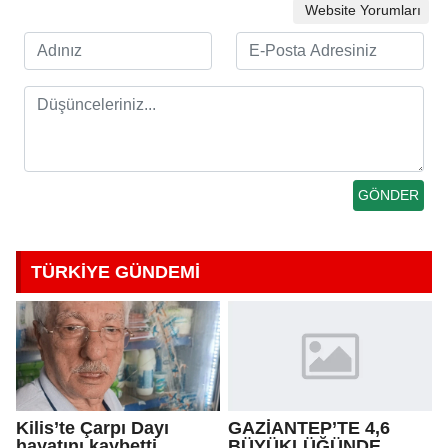
Website Yorumları
TÜRKİYE GÜNDEMİ
Kilis’te Çarpı Dayı
GAZİANTEP’TE 4,6
hayatını kaybetti
BÜYÜKLÜĞÜNDE