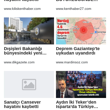
DEPREM!
www.kiliskenthaber.com
www.kenthaber27.com
Dışişleri Bakanlığı
Deprem Gaziantep'te
bünyesindeki yeni
uykudan uyandırdı
atamalar Resmi
Gazete'de
www.dikgazete.com
www.mardinsoz.com
Sanatçı Cansever
Aydın İki Teker’den
hayatını kaybetti
Isparta’da Türkiye