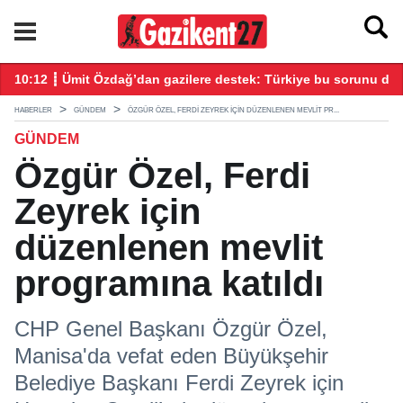
tıldı
10:12 ┋ Ümit Özdağ’dan gazilere destek: Türkiye bu sorunu dah
16
HABERLER
GÜNDEM
ÖZGÜR ÖZEL, FERDI ZEYREK IÇIN DÜZENLENEN MEVLIT PR...
GÜNDEM
Özgür Özel, Ferdi
Zeyrek için
düzenlenen mevlit
programına katıldı
CHP Genel Başkanı Özgür Özel,
Manisa'da vefat eden Büyükşehir
Belediye Başkanı Ferdi Zeyrek için