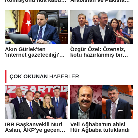
edildi!
arasında 'Mekke
Savunma Anlaşması'
imzalandı
Akın Gürlek'ten
Özgür Özel: Özensiz,
'internet gazeteciliği'
kötü hazırlanmış bir
için yasa sinyali
teklif...
ÇOK OKUNAN
HABERLER
İBB Başkanvekili Nuri
Veli Ağbaba'nın abisi
Aslan, AKP'ye geçen
Hür Ağbaba tutuklandı
Eren Ali Bingöl'ün