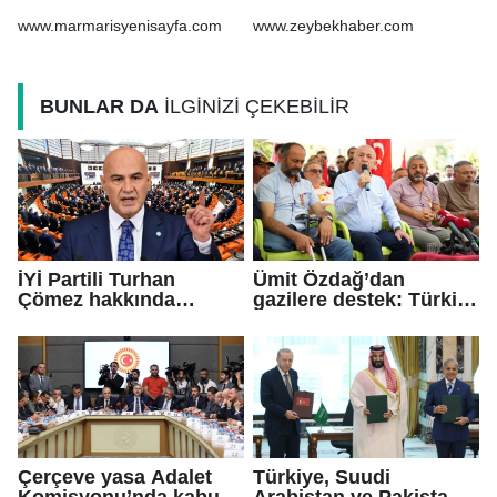
ikinciliği Ömer
Altuntaş, sporcuları
www.marmarisyenisayfa.com
www.zeybekhaber.com
tebrik etti
BUNLAR DA
İLGİNİZİ ÇEKEBİLİR
İYİ Partili Turhan
Ümit Özdağ’dan
Çömez hakkında
gazilere destek: Türkiye
soruşturma başlatıldı
bu sorunu daha fazla
taşımamalı
Çerçeve yasa Adalet
Türkiye, Suudi
Komisyonu’nda kabul
Arabistan ve Pakistan