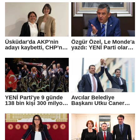
iddialarına yanıt verdi
Üsküdar'da AKP'nin
Özgür Özel, Le Monde'a
adayı kaybetti, CHP’nin
yazdı: YENİ Parti olarak
adayı Sibel Tan
farklı bir gelecek
Çetinkaya Başkan
öneriyoruz
Vekili seçildi
YENİ Parti'ye 9 günde
Avcılar Belediye
138 bin kişi 300 milyon
Başkanı Utku Caner
bağış yaptı
Çaykara için tahliye
kararı