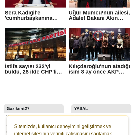
Sera Kadıgil'e
Uğur Mumcu’nun ailesi,
'cumhurbaşkanına
Adalet Bakanı Akın
hakaret' ve 'tehdit'
Gürlek ile görüştü
soruşturması
İstifa sayısı 232'yi
Kılıçdaroğlu'nun atadığı
buldu, 28 ilde CHP'li
isim 8 ay önce AKP
başkan kalmadı!
rozeti takmış!
Gazikent27
YASAL
YAZARLAR
İLETIŞIM
SON DAKİKA
KÜNYE
Sitemizde, kullanıcı deneyimini geliştirmek ve
GALERİLER
YAYIN İLKELERI
internet sitesinin verimli çalışmasını sağlamak