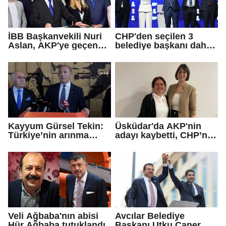
İBB Başkanvekili Nuri
CHP'den seçilen 3
Aslan, AKP'ye geçen
belediye başkanı daha
Eren Ali Bingöl'ün
AKP'ye geçti!
iddialarına yanıt verdi
Kayyum Gürsel Tekin:
Üsküdar'da AKP'nin
Türkiye’nin arınma
adayı kaybetti, CHP’nin
merkezine hoş
adayı Sibel Tan
geldiniz...
Çetinkaya Başkan
Vekili seçildi
Veli Ağbaba'nın abisi
Avcılar Belediye
Hür Ağbaba tutuklandı
Başkanı Utku Caner