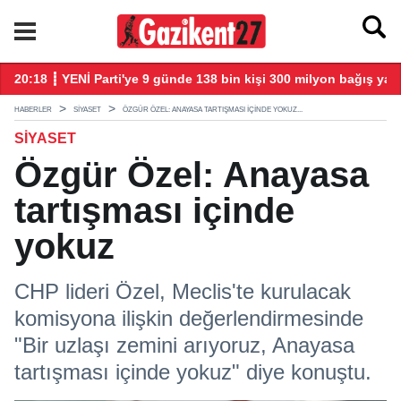
larla başladı
20:18 ┋ YENİ Parti'ye 9 günde 138 bin kişi 300 milyon bağış yap
20
HABERLER
SIYASET
ÖZGÜR ÖZEL: ANAYASA TARTIŞMASI IÇINDE YOKUZ...
SIYASET
Özgür Özel: Anayasa
tartışması içinde
yokuz
CHP lideri Özel, Meclis'te kurulacak
komisyona ilişkin değerlendirmesinde
"Bir uzlaşı zemini arıyoruz, Anayasa
tartışması içinde yokuz" diye konuştu.