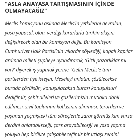
"ASLA ANAYASA TARTIŞMASININ İÇİNDE
OLMAYACAĞIZ"
Meclis komisyonu aslında Meclis’in yetkilerini devralan,
yasa yapacak olan, verdiği kararlarla tarihin akışını
değiştirecek olan bir komisyon değil. Bu komisyon
Cumhuriyet Halk Partisi’nin yıllardır söylediği, kapalı kapılar
ardında milleti şüpheye uyandırarak, ‘Gizli pazarlıklar mı
var?’ diyerek iş yapmak yerine, ‘Gelin Meclis’e tüm
partilerden üye isteyin. Meseleyi anlatın, çözülecekse
burada çözülsün, konuşulacaksa burası konuşulsun’
dediğimiz, şehit aileleri ve gazilerimizin mutlaka dahil
edilmesi, sivil toplumun katkısının alınması,
terörden ve
yaşanan geçmişteki tüm süreçlerde zarar görmüş kim varsa
derdini anlatabileceği, çare arayabileceği ve yasa yapma
yoluyla hep birlikte çalışabileceğimiz bir uzlaşı zemini