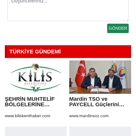
TÜRKİYE GÜNDEMİ
ŞEHRİN MUHTELİF
Mardin TSO ve
BÖLGELERİNE
PAYCELL Güçlerini
KALDIRIM YAPILMASI
Birleştirdi
VE BOZULAN
www.kiliskenthaber.com
www.mardinsoz.com
KALDIRIMLARIN
ONARILMASI YAPIM İŞİ