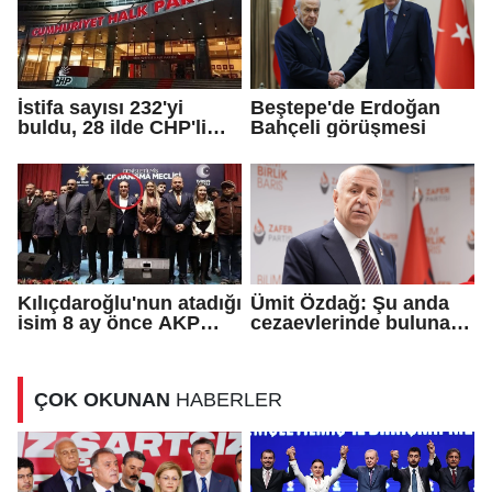
İstifa sayısı 232'yi
Beştepe'de Erdoğan
buldu, 28 ilde CHP'li
Bahçeli görüşmesi
başkan kalmadı!
Kılıçdaroğlu'nun atadığı
Ümit Özdağ: Şu anda
isim 8 ay önce AKP
cezaevlerinde bulunan
rozeti takmış!
adli mahkumların suçu
ne?
ÇOK OKUNAN
HABERLER