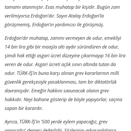
tamamı atanmıştır. Esas muhatap bir kişidir. Bugün zam
verilmiyorsa Erdoğan’dır. Sayın Atalay Erdoğan’la
görüşmemiş, Erdoğan’ın yardımcısı ile görüşmüş.
Erdoğan’dır muhatap, zammı vermeyen de odur, emekliyi
14 bin lira gibi bir maaşla altı aydır süründüren de odur,
şimdi hak ettiği asgari ücret düzeyine çıkarmayıp 16 bin lira
veren de odur. Asgari ücreti açlık sınırı altında tutan da
odur. TÜRK-İŞ’in buna karşı alınan grev kararlarının milli
güvenlik gerekçesiyle yasaklanması, tam bir diktatörlük
davranışıdır. Emeğin hakkını savunacak olanın grev
hakkıdır. Neyi bahane gösterip de böyle yapıyorlar, saçma
sapan bir karardır.
Ayrıca, TÜRK-İŞ’in ‘500 yerde eylem yapacağız, grev
yapacağız’ demesi değerlidir. Sözlerinin arkasındalarsa,