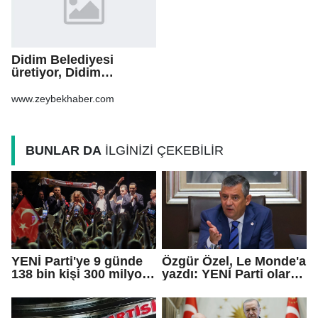
Didim Belediyesi
üretiyor, Didim
güzelleşiyor
www.zeybekhaber.com
BUNLAR DA
İLGİNİZİ ÇEKEBİLİR
YENİ Parti'ye 9 günde
Özgür Özel, Le Monde'a
138 bin kişi 300 milyon
yazdı: YENİ Parti olarak
bağış yaptı
farklı bir gelecek
öneriyoruz