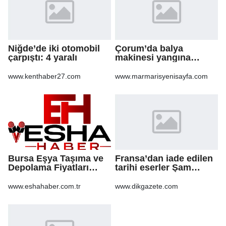
Niğde’de iki otomobil
Çorum’da balya
çarpıştı: 4 yaralı
makinesi yangına
sebep oldu: 500 dönüm
anız küle döndü
www.kenthaber27.com
www.marmarisyenisayfa.com
Bursa Eşya Taşıma ve
Fransa’dan iade edilen
Depolama Fiyatları
tarihi eserler Şam
2026: Güvenli Hizmet
Kalesi’nde sergilendi
İçin Bilinmesi
www.eshahaber.com.tr
www.dikgazete.com
Gerekenler