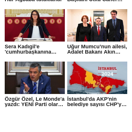
Çaykara için tahliye
kararı
Sera Kadıgil'e
Uğur Mumcu’nun ailesi,
'cumhurbaşkanına
Adalet Bakanı Akın
hakaret' ve 'tehdit'
Gürlek ile görüştü
soruşturması
Özgür Özel, Le Monde'a
İstanbul'da AKP'nin
yazdı: YENİ Parti olarak
belediye sayısı CHP'yi
farklı bir gelecek
geçti!
öneriyoruz