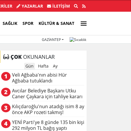
ba'nın abisi Hür Ağbaba tutuklandı
Özgür Ö
RİLER
YAZARLAR
İLETIŞIM
SAĞLIK
SPOR
KÜLTÜR & SANAT
GAZIANTEP
ÇOK
OKUNANLAR
Gün
Hafta
Ay
Veli Ağbaba'nın abisi Hür
1
Ağbaba tutuklandı
Avcılar Belediye Başkanı Utku
2
Caner Çaykara için tahliye kararı
Kılıçdaroğlu'nun atadığı isim 8 ay
3
önce AKP rozeti takmış!
YENİ Parti'ye 8 günde 135 bin kişi
4
292 milyon TL bağış yaptı