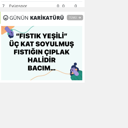
7
Eyüpspor
0
0
0
8
Fenerbahçe
0
0
0
GÜNÜN
KARİKATÜRÜ
TÜMÜ
9
Galatasaray
0
0
0
10
Gaziantep FK
0
0
0
11
Gençlerbirliği
0
0
0
12
Göztepe
0
0
0
13
Başakşehir FK
0
0
0
14
Kasımpaşa
0
0
0
15
Kocaelispor
0
0
0
16
Konyaspor
0
0
0
17
Samsunspor
0
0
0
18
Trabzonspor
0
0
0