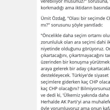
verebiliyor musunuz?" sorusuna, "
korkmadığı ama iktidarın basından
Ümit Özdağ, "Olası bir seçimde CH
mı?" sorusunu şöyle yanıtladı:
"Öncelikle daha seçim ortamı olu
zorunluluk olan ara seçimi dahi 
niyetinde olduğunu görüyoruz. O
çıkartacağını, çıkartmayacağını ta
üzerinden bir konuşma yürütmek de
araya gelerek bir aday çıkartacakla
destekleyecek. Türkiye'de siyaset
seçimlere giderken kaç CHP olaca
kaç CHP olacağını? Bilmiyorsunuz
ve dedi ki, 'Ülkemiz yakında daha 
Herhalde AK Parti'yi ana muhalef
öyle yorumluyoruz ama onun kafa