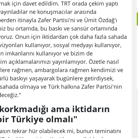
ak için davet edildim. TRT orada çekim yaptı
 yayınladılar ne konuşmacılar arasında
erden itinayla Zafer Partisi'ni ve Ümit Özdağ'ı
e biz bu ortamda, bu baskı ve sansür ortamında
yoruz. Onun için iktidardan çok daha fazla sahada
izyonları kullanıyor, sosyal medyayı kullanıyor,
ün imkanlarını kullanıyor ve bizim de
zim açıklamalarımızı yayınlamıyor. Özetle nasıl
rlere rağmen, ambargolara rağmen kendimizi ve
ürlü baskıyı yaşayarak bugünlere getirdiysek,
 sahada olmaya ve Türk halkına Zafer Partisi'nin
eceğiz."
 korkmadığı ama iktidarın
ir Türkiye olmalı"
basın tekrar hür olabilecek mi, bunun teminatını