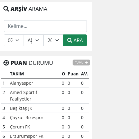
ARŞİV
ARAMA
ARA
PUAN
DURUMU
TÜMÜ
TAKIM
O
Puan
AV.
1
Alanyaspor
0
0
0
2
Amed Sportif
0
0
0
Faaliyetler
3
Beşiktaş JK
0
0
0
4
Çaykur Rizespor
0
0
0
5
Çorum FK
0
0
0
6
Erzurumspor FK
0
0
0