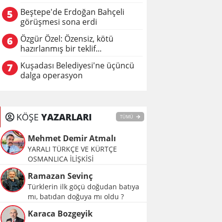
Beştepe'de Erdoğan Bahçeli
5
görüşmesi sona erdi
Özgür Özel: Özensiz, kötü
6
hazırlanmış bir teklif...
Kuşadası Belediyesi'ne üçüncü
7
dalga operasyon
KÖŞE
YAZARLARI
TÜMÜ
Mehmet Demir Atmalı
YARALI TÜRKÇE VE KÜRTÇE
OSMANLICA İLİŞKİSİ
Ramazan Sevinç
Türklerin ilk göçü doğudan batıya
mı, batıdan doğuya mı oldu ?
Karaca Bozgeyik