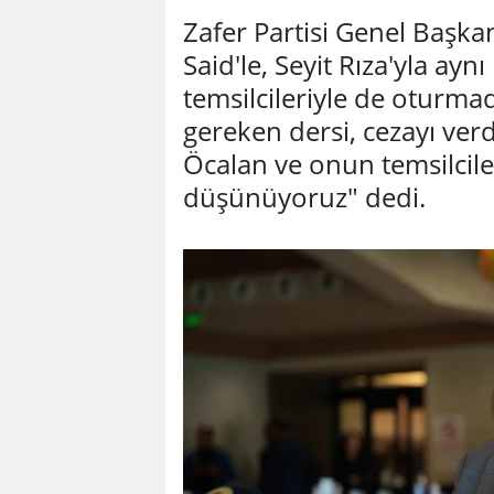
Zafer Partisi Genel Başka
Said'le, Seyit Rıza'yla ay
temsilcileriyle de oturmad
gereken dersi, cezayı ve
Öcalan ve onun temsilcil
düşünüyoruz" dedi.