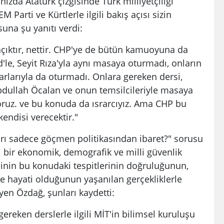
nızda Atatürk çizgisinde Türk milliyetçiliği
Parti ve Kürtlerle ilgili bakış açısı sizin
suna şu yanıtı verdi:
çıktır, nettir. CHP'ye de bütün kamuoyuna da
d'le, Seyit Rıza'yla aynı masaya oturmadı, onların
tarlarıyla da oturmadı. Onlara gereken dersi,
bdullah Öcalan ve onun temsilcileriyle masaya
ruz. ve bu konuda da ısrarcıyız. Ama CHP bu
endisi verecektir."
ları sadece göçmen politikasından ibaret?" sorusu
 bir ekonomik, demografik ve milli güvenlik
sinin bu konudaki tespitlerinin doğruluğunun,
e hayati olduğunun yaşanılan gerçekliklerle
eyen Özdağ, şunları kaydetti:
ereken derslerle ilgili MİT'in bilimsel kuruluşu