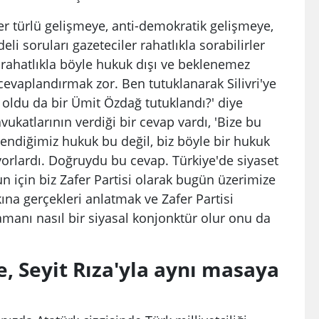
er türlü gelişmeye, anti-demokratik gelişmeye,
eli soruları gazeteciler rahatlıkla sorabilirler
ı rahatlıkla böyle hukuk dışı ve beklenemez
evaplandırmak zor. Ben tutuklanarak Silivri'ye
 oldu da bir Ümit Özdağ tutuklandı?' diye
ukatlarının verdiği bir cevap vardı, 'Bize bu
ndiğimiz hukuk bu değil, biz böyle bir hukuk
iyorlardı. Doğruydu bu cevap. Türkiye'de siyaset
n için biz Zafer Partisi olarak bugün üzerimize
ına gerçekleri anlatmak ve Zafer Partisi
amanı nasıl bir siyasal konjonktür olur onu da
e, Seyit Rıza'yla aynı masaya