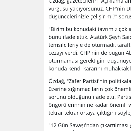
Özdağ, gazetecilerin "Açıklamaları
vurgusu yapıyorsunuz. CHP'nin DEM 
düşüncelerinizle çelişir mi?" soru
"Bizim bu konudaki tavrımız çok a
bunu ifade ettik. Atatürk Şeyh Sai
temsilcileriyle de oturmadı, taraf
cezayı verdi. CHP'nin de bugün A
oturmaması gerektiğini düşünüyo
konuda kendi kararını muhakkak k
Özdağ, "Zafer Partisi'nin politika
üzerine sığınmacıların çok önemli
sorunu olduğunu ifade etti. Parti
öngörülerinnin ne kadar önemli v
tekrar tekrar ortaya çıktığını söyl
"12 Gün Savaşı'ndan çıkartılması g