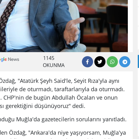
1145
OKUNMA
zdağ, "Atatürk Şeyh Said'le, Seyit Rıza'yla aynı
leriyle de oturmadı, taraftarlarıyla da oturmadı.
di. CHP'nin de bugün Abdullah Öcalan ve onun
ı gerektiğini düşünüyoruz" dedi.
nduğu Muğla'da gazetecilerin sorularını yanıtladı.
en Özdağ, "Ankara'da niye yaşıyorsam, Muğla'ya