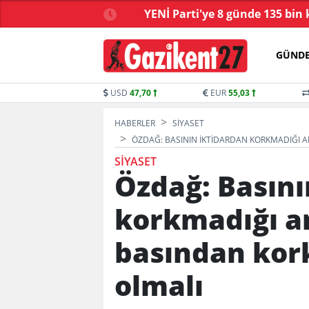
çüncü dalga operasyon
YENİ Parti'ye 8 günde 135 bin 
GÜND
USD
47,70
EUR
55,03
HABERLER
SIYASET
ÖZDAĞ: BASININ IKTIDARDAN KORKMADIĞI A
SIYASET
Özdağ: Basını
korkmadığı a
basından kork
olmalı