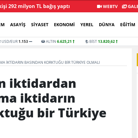
kişi 292 milyon TL bağış yaptı
Veli Ağba
WEBTV
GALE
EM
ASAYIŞ
SIYASET
EKONOMI
YEREL
DÜNYA
EĞITIM
USD/EUR
1.153
ALTIN
6.625,21
BİST
13.820,62
MA IKTIDARIN BASINDAN KORKTUĞU BIR TÜRKIYE OLMALI
n iktidardan
ma iktidarın
tuğu bir Türkiye