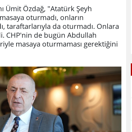
nı Ümit Özdağ, "Atatürk Şeyh
nı masaya oturmadı, onların
ı, taraftarlarıyla da oturmadı. Onlara
rdi. CHP'nin de bugün Abdullah
eriyle masaya oturmaması gerektiğini