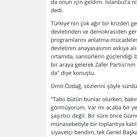
da onun için geldim. İstanbul'a n
dedi.
Türkiye'nin çok ağır bir krizden ge
devletinden ve demokrasiden geriy
programlarını anlatma mücadelesi
devletinin anayasasının askıya alı
ortamda, sansürlerin güçlendiği 
bir araya gelerek Zafer Partisi'nin
da" diye konuştu.
Ümit Özdağ, sözlerini şöyle sürdü
"Tabii bütün bunlar olurken, bakı
görmüyorum. Var mı acaba bir yer
şaşırtıcı değil. Bir süre önce Güm
münasebetiyle bir toplantıya katıl
siyasetçi bendim, tek Genel Ba