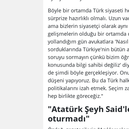
Böyle bir ortamda Türk siyaseti h
sürprize hazırlıklı olmalı. Uzun vad
ama bizlerin siyasetçi olarak ayn
gelişmelerin olduğu bir ortamda c
yollandığım gün avukatlara 'Nasıl
sorduklarında Türkiye'nin bütün av
soruyu sormayın çünkü bizim öğre
konusunda bilgi sahibi değiliz' d
de şimdi böyle gerçekleşiyor. Onu
düşeni yapıyoruz. Bu da Türk halk
politikalarını izah etmek. Seçim z
hep birlikte göreceğiz."
"Atatürk Şeyh Said'l
oturmadı"