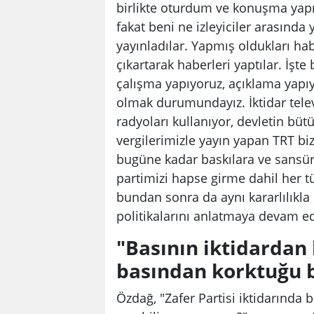
birlikte oturdum ve konuşma yapm
fakat beni ne izleyiciler arasında
yayınladılar. Yapmış oldukları hab
çıkartarak haberleri yaptılar. İşt
çalışma yapıyoruz, açıklama yapı
olmak durumundayız. İktidar telev
radyoları kullanıyor, devletin büt
vergilerimizle yayın yapan TRT bi
bugüne kadar baskılara ve sansü
partimizi hapse girme dahil her t
bundan sonra da aynı kararlılıkla
politikalarını anlatmaya devam ed
"Basının iktidardan
basından korktuğu b
Özdağ, "Zafer Partisi iktidarında 