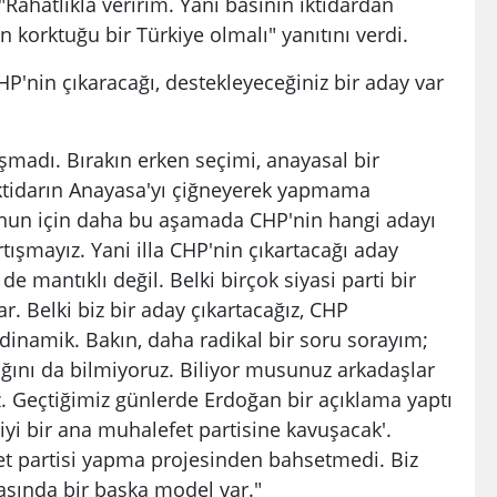
Rahatlıkla veririm. Yani basının iktidardan
 korktuğu bir Türkiye olmalı" yanıtını verdi.
P'nin çıkaracağı, destekleyeceğiniz bir aday var
şmadı. Bırakın erken seçimi, anayasal bir
iktidarın Anayasa'yı çiğneyerek yapmama
nun için daha bu aşamada CHP'nin hangi adayı
rtışmayız. Yani illa CHP'nin çıkartacağı aday
 mantıklı değil. Belki birçok siyasi parti bir
r. Belki biz bir aday çıkartacağız, CHP
 dinamik. Bakın, daha radikal bir soru sorayım;
ğını da bilmiyoruz. Biliyor musunuz arkadaşlar
. Geçtiğimiz günlerde Erdoğan bir açıklama yaptı
iyi bir ana muhalefet partisine kavuşacak'.
et partisi yapma projesinden bahsetmedi. Biz
sında bir başka model var."