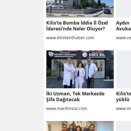
Kilis’te Bomba İddia İl Özel
Aydın 
İdaresi’nde Neler Oluyor?
Avukat
Sorula
www.kiliskenthaber.com
www.ze
İki Uzman, Tek Merkezde
Kilis’
Şifa Dağıtacak
yüklü 
www.mardinsoz.com
www.ma