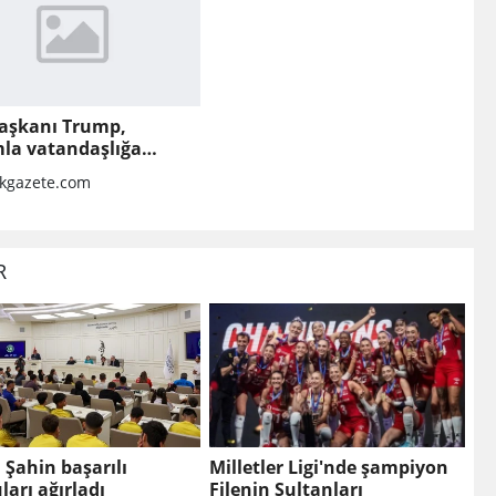
aşkanı Trump,
la vatandaşlığa
k kısıtlamaları
kgazete.com
leten kararnameler
adı
R
Şahin başarılı
Milletler Ligi'nde şampiyon
ları ağırladı
Filenin Sultanları