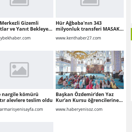
Merkezli Gizemli
Hür Ağbaba'nın 343
lar ve Yanıt Bekleyen
milyonluk transferi MASAK
r
raporunda! Veli Ağbaba'ya
ybekhaber.com
www.kenthaber27.com
milyonlar gitmiş
te nargile kömürü
Başkan Özdemir’den Yaz
tır alevlere teslim oldu
Kur’an Kursu öğrencilerine
ziyaret
rmarisyenisayfa.com
www.haberyenisoz.com