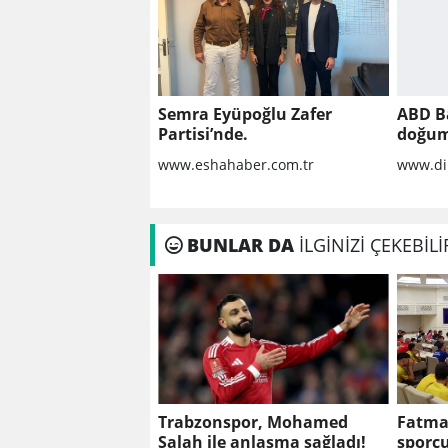
Semra Eyüpoğlu Zafer
ABD B
Partisi’nde.
doğum
yöneli
www.eshahaber.com.tr
www.di
geniş
imzal
BUNLAR DA
İLGİNİZİ ÇEKEBİLİ
Trabzonspor, Mohamed
Fatma 
Salah ile anlaşma sağladı!
sporcu