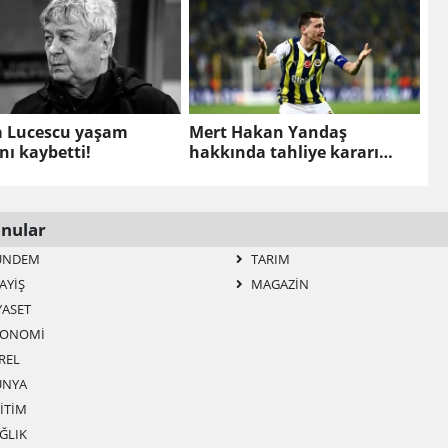
a Lucescu yaşam
Mert Hakan Yandaş
nı kaybetti!
hakkında tahliye kararı
verildi!
nular
ÜNDEM
TARIM
AYIŞ
MAGAZIN
YASET
ONOMI
REL
NYA
ITIM
ĞLIK