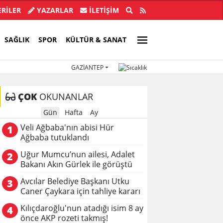
ensiz, kötü hazırlanmış bir teklif...
Avcılar Belediy
RİLER
YAZARLAR
İLETIŞIM
SAĞLIK
SPOR
KÜLTÜR & SANAT
GAZIANTEP
ÇOK
OKUNANLAR
Gün
Hafta
Ay
Veli Ağbaba'nın abisi Hür
1
Ağbaba tutuklandı
Uğur Mumcu’nun ailesi, Adalet
2
Bakanı Akın Gürlek ile görüştü
Avcılar Belediye Başkanı Utku
3
Caner Çaykara için tahliye kararı
Kılıçdaroğlu'nun atadığı isim 8 ay
4
önce AKP rozeti takmış!