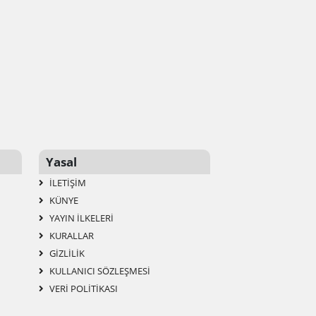
Yasal
İLETIŞIM
KÜNYE
YAYIN İLKELERI
KURALLAR
GIZLILIK
KULLANICI SÖZLEŞMESI
VERI POLITIKASI