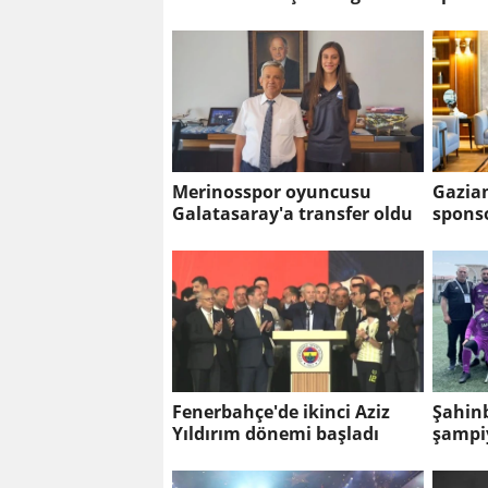
Merinosspor oyuncusu
Gazian
Galatasaray'a transfer oldu
spons
Fenerbahçe'de ikinci Aziz
Şahin
Yıldırım dönemi başladı
şampiy