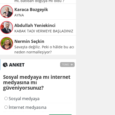
mı, batıdan doğuya mı oldu ?
Karaca Bozgeyik
AYNA
Abdullah Yeniekinci
KABAK TADI VERMEYE BAŞLADINIZ
Nermin Seçkin
Savaşta değiliz. Peki o hâlde bu acı
neden normalleşiyor?
ANKET
TÜMÜ
Sosyal medyaya mı internet
medyasına mı
güveniyorsunuz?
Sosyal medyaya
İnternet medyasına