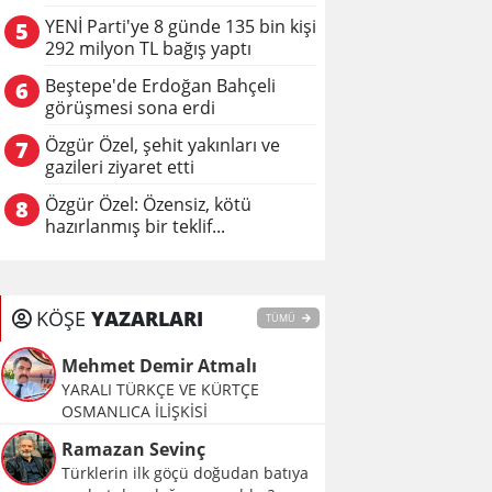
YENİ Parti'ye 8 günde 135 bin kişi
5
292 milyon TL bağış yaptı
Beştepe'de Erdoğan Bahçeli
6
görüşmesi sona erdi
Özgür Özel, şehit yakınları ve
7
gazileri ziyaret etti
Özgür Özel: Özensiz, kötü
8
hazırlanmış bir teklif...
KÖŞE
YAZARLARI
TÜMÜ
Mehmet Demir Atmalı
YARALI TÜRKÇE VE KÜRTÇE
OSMANLICA İLİŞKİSİ
Ramazan Sevinç
Türklerin ilk göçü doğudan batıya