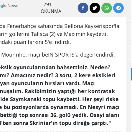
791
OKUNMA
ında Fenerbahçe sahasında Bellona Kayserispor'la
erin gollerini Talisca (2) ve Maximin kaydetti.
daki puan farkını 5'e indirdi.
e Mourinho, maçı beIN SPORTS'a değerlendirdi.
eksik oyuncularından bahsettiniz. Neden?
mı? Amacınız nedir? 3 soru, 2 kere eksikleri
yan oyuncuların hırsları vardı. Maçı
nuşalım. Rakibimizin yaptığı her kontratak
golde Szymkanski topu kaybetti. Her şeyi riske
nce bu pozisyonlarda oynamadı. En Nesyri maçı
ybettiği top sonrası 36. golü yedik. Osayi alanı
'ten sonra Skriniar'ın topu direğe çarptı."