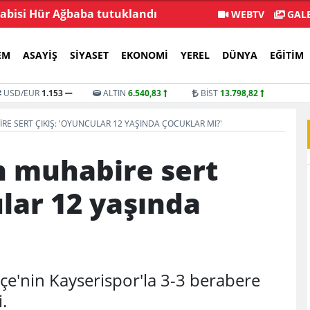
 abisi Hür Ağbaba tutuklandı
Özgür Özel: Öz
WEBTV
GALE
EM
ASAYIŞ
SIYASET
EKONOMI
YEREL
DÜNYA
EĞITIM
USD/EUR
1.153
ALTIN
6.540,83
BİST
13.798,82
 SERT ÇIKIŞ: 'OYUNCULAR 12 YAŞINDA ÇOCUKLAR MI?'
 muhabire sert
ular 12 yaşında
e'nin Kayserispor'la 3-3 berabere
.