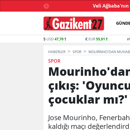
2 milyon TL bağış yaptı
Veli Ağbaba'nın
GÜND
USD
47,70
EUR
55,01
HABERLER
SPOR
MOURINHO'DAN MUHABIRE
SPOR
Mourinho'dan
çıkış: 'Oyunc
çocuklar mı?'
Jose Mourinho, Fenerbahç
kaldığı maçı değerlendirdi