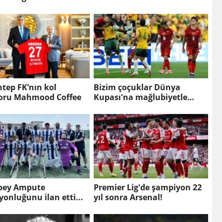
tep FK’nın kol
Bizim çoçuklar Dünya
oru Mahmood Coffee
Kupası'na mağlubiyetle
başladı!
bey Ampute
Premier Lig'de şampiyon 22
onluğunu ilan etti...
yıl sonra Arsenal!