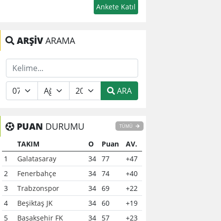
ARŞİV
ARAMA
ARA
PUAN
DURUMU
TÜMÜ
TAKIM
O
Puan
AV.
1
Galatasaray
34
77
+47
2
Fenerbahçe
34
74
+40
3
Trabzonspor
34
69
+22
4
Beşiktaş JK
34
60
+19
5
Başakşehir FK
34
57
+23