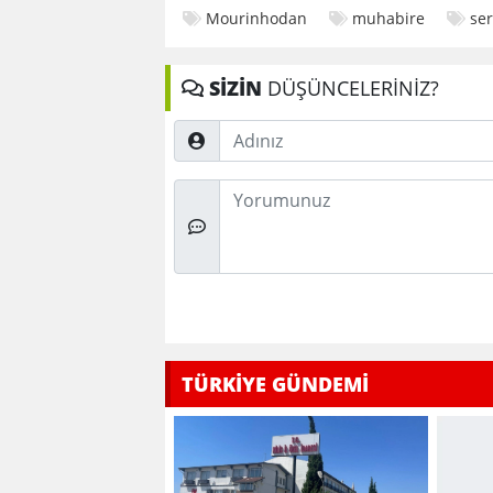
Mourinhodan
muhabire
ser
SİZİN
DÜŞÜNCELERİNİZ?
Adınız
Düşünceleriniz
TÜRKİYE GÜNDEMİ