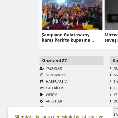
Şampiyon Galatasaray,
Mirce
Rams Park’ta kupasına
savaşı
kavuştu
Gazikent27
Ko
YAZARLAR
G
SON DAKIKA
AS
HABER ARŞIVI
SI
GALERİLER
EK
WEBTV
YE
ANKETLER
DÜ
MOBIL SITE
EĞ
RSS
SA
Sitemizde, kullanıcı deneyimini geliştirmek ve