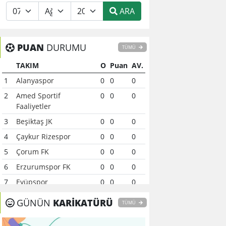
ARA
PUAN
DURUMU
TÜMÜ
TAKIM
O
Puan
AV.
1
Alanyaspor
0
0
0
2
Amed Sportif
0
0
0
Faaliyetler
3
Beşiktaş JK
0
0
0
4
Çaykur Rizespor
0
0
0
5
Çorum FK
0
0
0
6
Erzurumspor FK
0
0
0
7
Eyüpspor
0
0
0
8
Fenerbahçe
0
0
0
GÜNÜN
KARİKATÜRÜ
TÜMÜ
9
Galatasaray
0
0
0