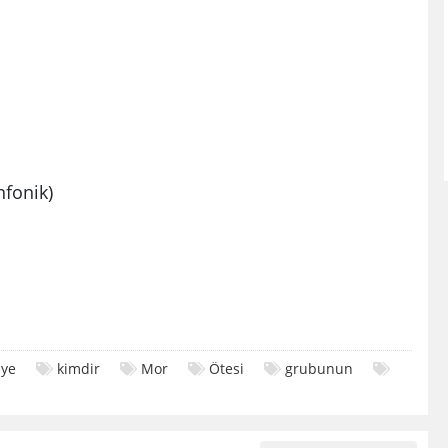
nfonik)
ye
kimdir
Mor
Ötesi
grubunun