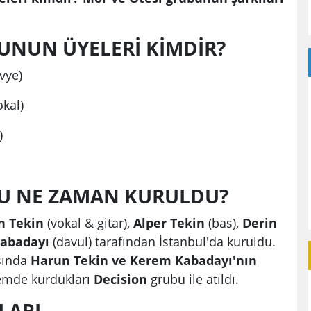
UNUN ÜYELERİ KİMDİR?
avye)
okal)
)
BU NE ZAMAN KURULDU?
n Tekin
(vokal & gitar),
Alper Tekin
(bas),
Derin
abadayı
(davul) tarafından İstanbul'da kuruldu.
aşında
Harun Tekin ve Kerem Kabadayı'nın
emde kurdukları
Decision
grubu ile atıldı.
ARI...