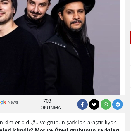
703
OKUNMA
kimler olduğu ve grubun şarkıları araştırılıyor.
leri kimdir? Mor ve Ötesi grubunun şarkıları