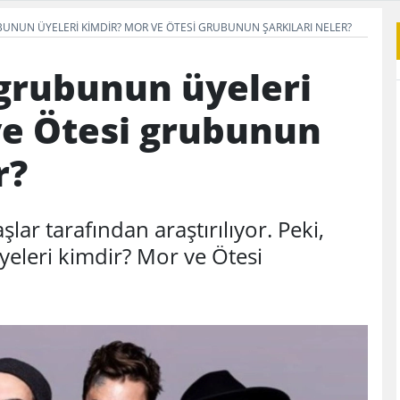
BUNUN ÜYELERI KIMDIR? MOR VE ÖTESI GRUBUNUN ŞARKILARI NELER?
 grubunun üyeleri
ve Ötesi grubunun
r?
lar tarafından araştırılıyor. Peki,
eleri kimdir? Mor ve Ötesi