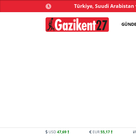
lkay Çiçek tutuklandı!
Türkiye, Suudi Arabistan
Sa
GÜND
USD
47,69
EUR
55,17