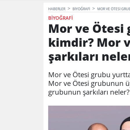
HABERLER
BIYOĞRAFI
MOR VE ÖTESI GRU
BIYOĞRAFI
Mor ve Ötesi
kimdir? Mor 
şarkıları nele
Mor ve Ötesi grubu yurttaş
Mor ve Ötesi grubunun üy
grubunun şarkıları neler?