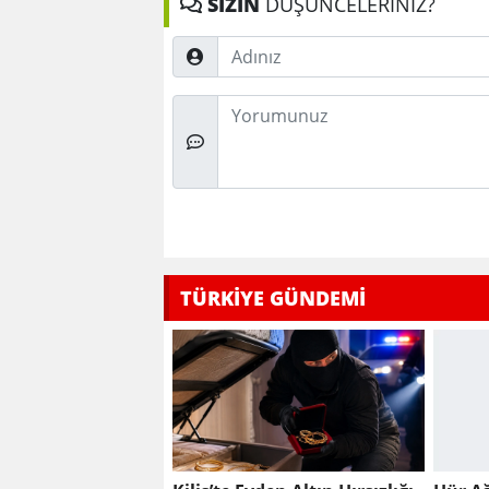
SİZİN
DÜŞÜNCELERİNİZ?
Adınız
Düşünceleriniz
TÜRKİYE GÜNDEMİ