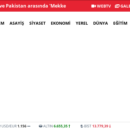
 ve Pakistan arasında 'Mekke
Özgür Özel, Le Monde'a
WEBTV
GALE
vunma Anlaşması' imzalandı
EM
ASAYIŞ
SIYASET
EKONOMI
YEREL
DÜNYA
EĞITIM
USD/EUR
1.156
ALTIN
6.655,35
BİST
13.779,39