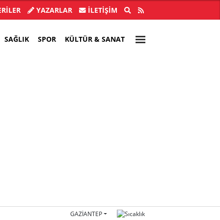
 yazdı: YENİ Parti olarak farklı bir
İstifa sayısı 
RİLER
YAZARLAR
İLETIŞIM
gelecek öneriyoruz
SAĞLIK
SPOR
KÜLTÜR & SANAT
GAZIANTEP