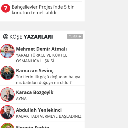
Bahçelievler Projesi’nde 5 bin
7
konutun temeli atıldı
KÖŞE
YAZARLARI
TÜMÜ
Mehmet Demir Atmalı
YARALI TÜRKÇE VE KÜRTÇE
OSMANLICA İLİŞKİSİ
Ramazan Sevinç
Türklerin ilk göçü doğudan batıya
mı, batıdan doğuya mı oldu ?
Karaca Bozgeyik
AYNA
Abdullah Yeniekinci
KABAK TADI VERMEYE BAŞLADINIZ
Nermin Seçkin