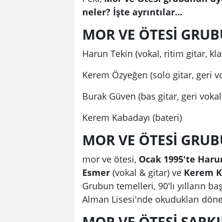
neler? İşte ayrıntılar...
MOR VE ÖTESİ GRUB
Harun Tekin (vokal, ritim gitar, kl
Kerem Özyeğen (solo gitar, geri v
Burak Güven (bas gitar, geri vokal
Kerem Kabadayı (bateri)
MOR VE ÖTESİ GRU
mor ve ötesi,
Ocak 1995'te Haru
Esmer
(vokal & gitar) ve
Kerem K
Grubun temelleri, 90'lı yılların b
Alman Lisesi'nde okudukları dön
MOR VE ÖTESİ ŞARKIL