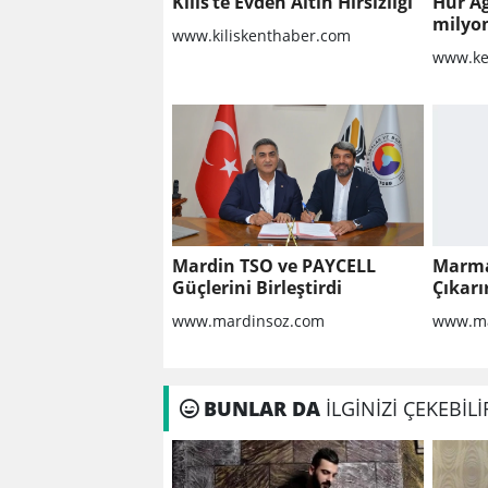
Kilis’te Evden Altın Hırsızlığı
Hür A
milyo
www.kiliskenthaber.com
raporu
www.ke
milyon
Mardin TSO ve PAYCELL
Marma
Güçlerini Birleştirdi
Çıkar
www.mardinsoz.com
www.ma
BUNLAR DA
İLGİNİZİ ÇEKEBİLİ