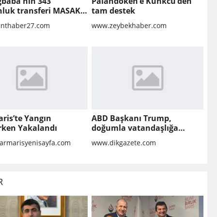
ğbaba'nın 343
Palandöken’e Künkcü’den
nluk transferi MASAK
tam destek
nda! Veli Ağbaba'ya
nthaber27.com
www.zeybekhaber.com
lar gitmiş
ris’te Yangın
ABD Başkanı Trump,
ırken Yakalandı
doğumla vatandaşlığa
yönelik kısıtlamaları
rmarisyenisayfa.com
www.dikgazete.com
genişleten kararnameler
imzaladı
R