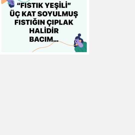
10
Gaziantep FK
0
0
0
11
Gençlerbirliği
0
0
0
12
Göztepe
0
0
0
13
Başakşehir FK
0
0
0
14
Kasımpaşa
0
0
0
15
Kocaelispor
0
0
0
16
Konyaspor
0
0
0
17
Samsunspor
0
0
0
18
Trabzonspor
0
0
0