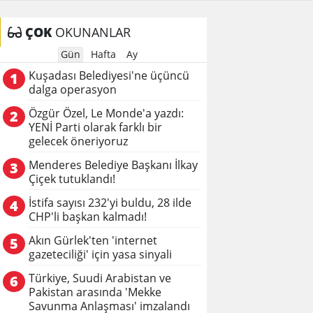
ÇOK
OKUNANLAR
Gün
Hafta
Ay
Kuşadası Belediyesi'ne üçüncü
1
dalga operasyon
Özgür Özel, Le Monde'a yazdı:
2
YENİ Parti olarak farklı bir
gelecek öneriyoruz
Menderes Belediye Başkanı İlkay
3
Çiçek tutuklandı!
İstifa sayısı 232'yi buldu, 28 ilde
4
CHP'li başkan kalmadı!
Akın Gürlek'ten 'internet
5
gazeteciliği' için yasa sinyali
Türkiye, Suudi Arabistan ve
6
Pakistan arasında 'Mekke
Savunma Anlaşması' imzalandı