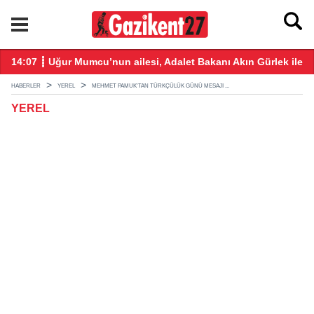
takmış!
14:07 ┋ Uğur Mumcu’nun ailesi, Adalet Bakanı Akın Gürlek ile 
12
HABERLER
YEREL
MEHMET PAMUK'TAN TÜRKÇÜLÜK GÜNÜ MESAJI ...
YEREL