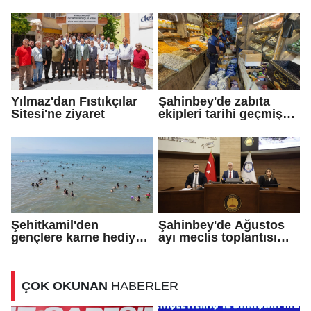
ziyaret
töreni
Yılmaz'dan Fıstıkçılar
Şahinbey'de zabıta
Sitesi'ne ziyaret
ekipleri tarihi geçmiş
ürün satan iş yerini
kapattı
Şehitkamil'den
Şahinbey'de Ağustos
gençlere karne hediyesi
ayı meclis toplantısı
deniz kampı
yapıldı
ÇOK OKUNAN
HABERLER