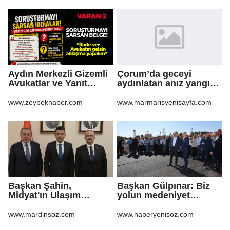
Aydın Merkezli Gizemli
Çorum’da geceyi
Avukatlar ve Yanıt
aydınlatan anız yangını
Bekleyen Sorular
korkuttu
www.zeybekhaber.com
www.marmarisyenisayfa.com
Başkan Şahin,
Başkan Gülpınar: Biz
Midyat'ın Ulaşım
yolun medeniyet
Yatırımlarını Ankara'ya
olduğuna inanıyoruz
Taşıdı
www.mardinsoz.com
www.haberyenisoz.com