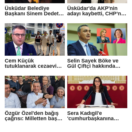
Üsküdar Belediye
Üsküdar'da AKP'nin
Başkanı Sinem Dedetaş
adayı kaybetti, CHP’nin
tutuklandı
adayı Sibel Tan
Çetinkaya Başkan
Vekili seçildi
Cem Küçük
Selin Sayek Böke ve
tutuklanarak cezaevine
Gül Çiftçi hakkında
gönderildi
disiplin süreci
başlatılacak
Özgür Özel'den bağış
Sera Kadıgil'e
çağrısı: Milletten başka
'cumhurbaşkanına
gücümüz de
hakaret' ve 'tehdit'
güvencemiz de yoktur
soruşturması