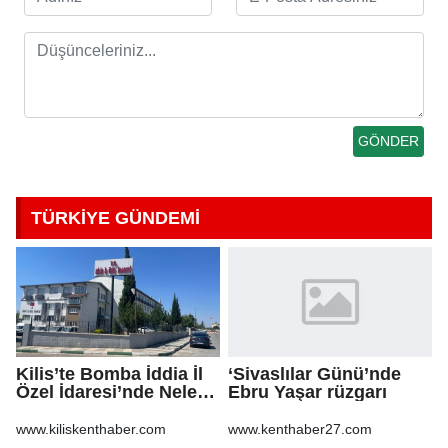
TÜRKİYE GÜNDEMİ
Kilis’te Bomba İddia İl
‘Sivaslılar Günü’nde
Özel İdaresi’nde Neler
Ebru Yaşar rüzgarı
Oluyor?
www.kiliskenthaber.com
www.kenthaber27.com