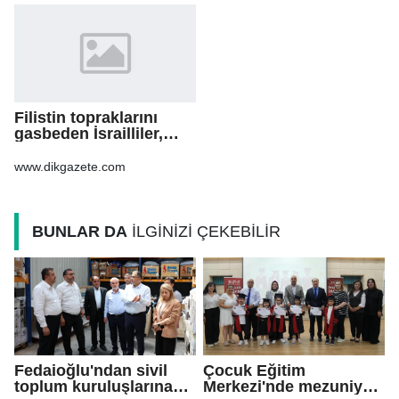
Filistin topraklarını
gasbeden İsrailliler,
işgal altındaki Batı
Şeria’daki saldırılarını
www.dikgazete.com
sürdürdü
BUNLAR DA
İLGİNİZİ ÇEKEBİLİR
Fedaioğlu'ndan sivil
Çocuk Eğitim
toplum kuruluşlarına
Merkezi'nde mezuniyet