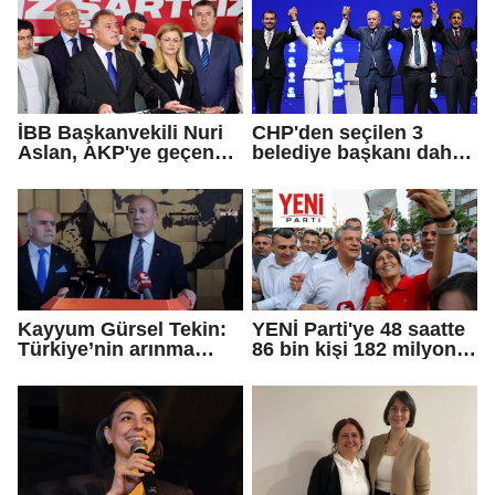
İBB Başkanvekili Nuri
CHP'den seçilen 3
Aslan, AKP'ye geçen
belediye başkanı daha
Eren Ali Bingöl'ün
AKP'ye geçti!
iddialarına yanıt verdi
Kayyum Gürsel Tekin:
YENİ Parti'ye 48 saatte
Türkiye’nin arınma
86 bin kişi 182 milyon
merkezine hoş
lira bağışladı
geldiniz...