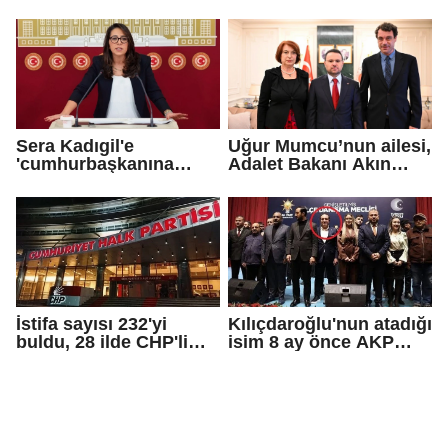
bağış yaptı
Çaykara için tahliye
kararı
Sera Kadıgil'e
Uğur Mumcu’nun ailesi,
'cumhurbaşkanına
Adalet Bakanı Akın
hakaret' ve 'tehdit'
Gürlek ile görüştü
soruşturması
İstifa sayısı 232'yi
Kılıçdaroğlu'nun atadığı
buldu, 28 ilde CHP'li
isim 8 ay önce AKP
başkan kalmadı!
rozeti takmış!