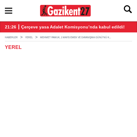
ndı
21:26 ┋ Çerçeve yasa Adalet Komisyonu’nda kabul edildi!
20
HABERLER
YEREL
MEHMET PAMUK, 1 MAYIS EMEK VE DAYANIŞMA GÜNÜ'NÜ K...
YEREL