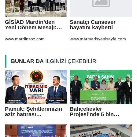
GİSİAD Mardin’den
Sanatçı Cansever
Yeni Dönem Mesajı:
hayatını kaybetti
Daha Çok Sahada,
Daha Çok Üretim
www.mardinsoz.com
www.marmarisyenisayfa.com
BUNLAR DA
İLGİNİZİ ÇEKEBİLİR
Pamuk: Şehitlerimizin
Bahçelievler
aziz hatırası
Projesi’nde 5 bin
incitilmesin,
konutun temeli atıldı
gazilerimizin
fedakârlıkları
gölgelenmesin