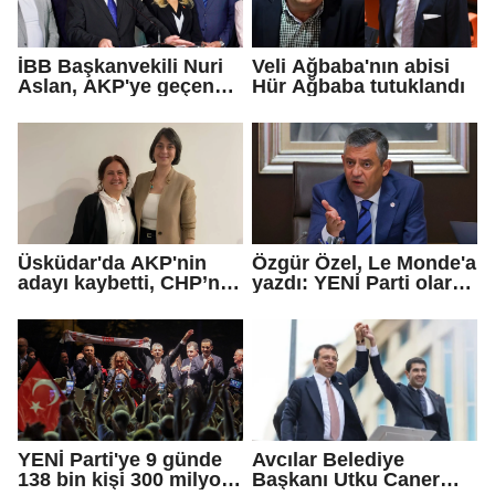
İBB Başkanvekili Nuri
Veli Ağbaba'nın abisi
Aslan, AKP'ye geçen
Hür Ağbaba tutuklandı
Eren Ali Bingöl'ün
iddialarına yanıt verdi
Üsküdar'da AKP'nin
Özgür Özel, Le Monde'a
adayı kaybetti, CHP’nin
yazdı: YENİ Parti olarak
adayı Sibel Tan
farklı bir gelecek
Çetinkaya Başkan
öneriyoruz
Vekili seçildi
YENİ Parti'ye 9 günde
Avcılar Belediye
138 bin kişi 300 milyon
Başkanı Utku Caner