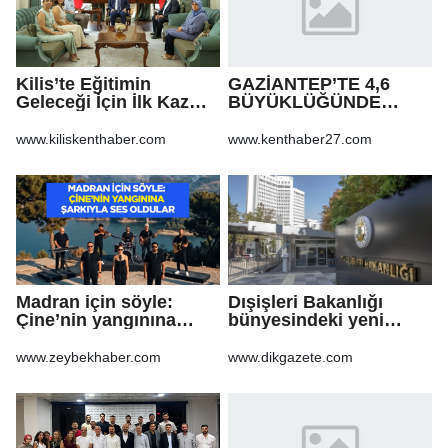
Kilis’te Eğitimin
GAZİANTEP’TE 4,6
Geleceği İçin İlk Kazma
BÜYÜKLÜĞÜNDE
Vuruldu!
DEPREM!
www.kiliskenthaber.com
www.kenthaber27.com
Madran için söyle:
Dışişleri Bakanlığı
Çine’nin yangınına
bünyesindeki yeni
şarkıyla ses oldular
atamalar Resmi
Gazete'de
www.zeybekhaber.com
www.dikgazete.com