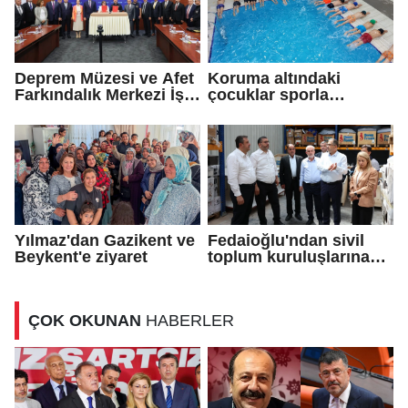
Deprem Müzesi ve Afet
Koruma altındaki
Farkındalık Merkezi İş
çocuklar sporla
Birliği Protokolü
buluşuyor
Yılmaz'dan Gazikent ve
Fedaioğlu'ndan sivil
Beykent'e ziyaret
toplum kuruluşlarına
ziyaret
ÇOK OKUNAN
HABERLER