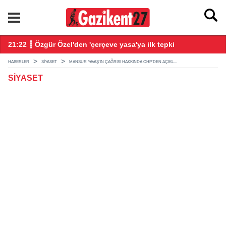
21:22 ┋ Özgür Özel'den 'çerçeve yasa'ya ilk tepki
21
HABERLER
SIYASET
MANSUR YAVAŞ'IN ÇAĞRISI HAKKINDA CHP'DEN AÇIKL...
SIYASET