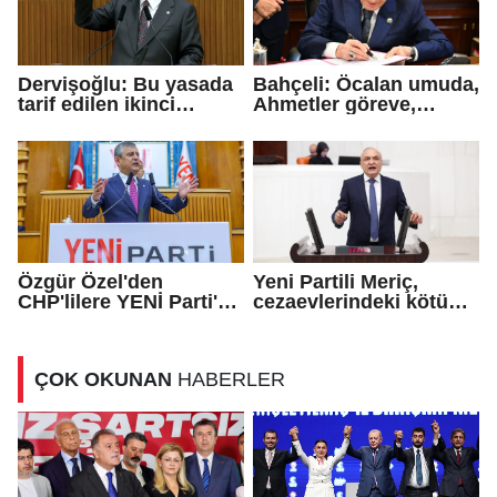
Dervişoğlu: Bu yasada
Bahçeli: Öcalan umuda,
tarif edilen ikinci
Ahmetler göreve,
cumhuriyettir...
Demirtaş evine
dönmeli...
Özgür Özel'den
Yeni Partili Meriç,
CHP'lilere YENİ Parti'ye
cezaevlerindeki kötü
katılma çağrısı
koşulları meclis
gündemine taşıdı
ÇOK OKUNAN
HABERLER