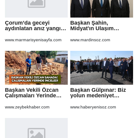
Çorum’da geceyi
Başkan Şahin,
aydınlatan anız yangını
Midyat'ın Ulaşım
korkuttu
Yatırımlarını Ankara'ya
Taşıdı
www.marmarisyenisayfa.com
www.mardinsoz.com
Başkan Vekili Özcan
Başkan Gülpınar: Biz
Çalışmaları Yerinde
yolun medeniyet
Takip Etti
olduğuna inanıyoruz
www.zeybekhaber.com
www.haberyenisoz.com