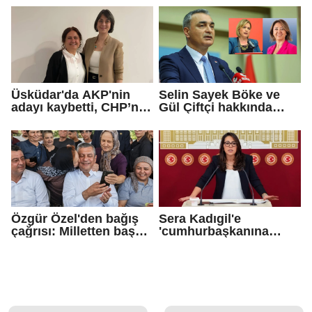
Üsküdar'da AKP'nin
Selin Sayek Böke ve
adayı kaybetti, CHP’nin
Gül Çiftçi hakkında
adayı Sibel Tan
disiplin süreci
Çetinkaya Başkan
başlatılacak
Vekili seçildi
Özgür Özel'den bağış
Sera Kadıgil'e
çağrısı: Milletten başka
'cumhurbaşkanına
gücümüz de
hakaret' ve 'tehdit'
güvencemiz de yoktur
soruşturması