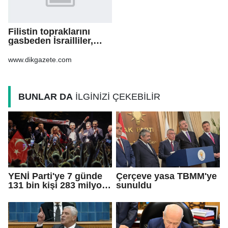
Filistin topraklarını
gasbeden İsrailliler,
işgal altındaki Batı
Şeria’daki saldırılarını
www.dikgazete.com
sürdürdü
BUNLAR DA
İLGİNİZİ ÇEKEBİLİR
YENİ Parti'ye 7 günde
Çerçeve yasa TBMM'ye
131 bin kişi 283 milyon
sunuldu
TL bağış yaptı