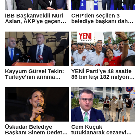
İBB Başkanvekili Nuri
CHP'den seçilen 3
Aslan, AKP'ye geçen
belediye başkanı daha
Eren Ali Bingöl'ün
AKP'ye geçti!
iddialarına yanıt verdi
Kayyum Gürsel Tekin:
YENİ Parti'ye 48 saatte
Türkiye’nin arınma
86 bin kişi 182 milyon
merkezine hoş
lira bağışladı
geldiniz...
Üsküdar Belediye
Cem Küçük
Başkanı Sinem Dedetaş
tutuklanarak cezaevine
tutuklandı
gönderildi