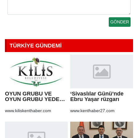
TÜRKİYE GÜNDEMİ
OYUN GRUBU VE
‘Sivaslılar Günü’nde
OYUN GRUBU YEDEK
Ebru Yaşar rüzgarı
PARÇA ALIM İŞİ
www.kiliskenthaber.com
www.kenthaber27.com