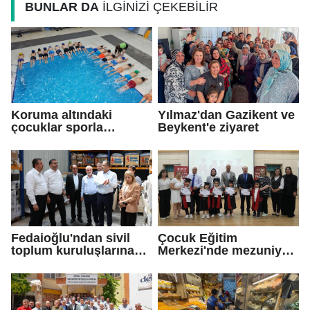
BUNLAR DA
İLGİNİZİ ÇEKEBİLİR
Koruma altındaki
Yılmaz'dan Gazikent ve
çocuklar sporla
Beykent'e ziyaret
buluşuyor
Fedaioğlu'ndan sivil
Çocuk Eğitim
toplum kuruluşlarına
Merkezi'nde mezuniyet
ziyaret
töreni