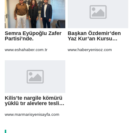
Semra Eyüpoğlu Zafer
Başkan Özdemir’den
Partisi’nde.
Yaz Kur’an Kursu
öğrencilerine ziyaret
www.eshahaber.com.tr
www.haberyenisoz.com
Kilis’te nargile kömürü
yüklü tır alevlere teslim
oldu
www.marmarisyenisayfa.com