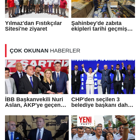
Yılmaz'dan Fıstıkçılar
Şahinbey'de zabıta
Sitesi'ne ziyaret
ekipleri tarihi geçmiş
ürün satan iş yerini
kapattı
ÇOK OKUNAN
HABERLER
İBB Başkanvekili Nuri
CHP'den seçilen 3
Aslan, AKP'ye geçen
belediye başkanı daha
Eren Ali Bingöl'ün
AKP'ye geçti!
iddialarına yanıt verdi