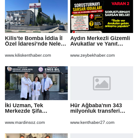
Kilis’te Bomba İddia İl
Aydın Merkezli Gizemli
Özel İdaresi’nde Neler
Avukatlar ve Yanıt
Oluyor?
Bekleyen Sorular
www.kiliskenthaber.com
www.zeybekhaber.com
İki Uzman, Tek
Hür Ağbaba'nın 343
Merkezde Şifa
milyonluk transferi
Dağıtacak
MASAK raporunda! Veli
Ağbaba'ya milyonlar
www.mardinsoz.com
www.kenthaber27.com
gitmiş