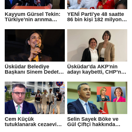
Kayyum Gürsel Tekin:
YENİ Parti'ye 48 saatte
Türkiye’nin arınma
86 bin kişi 182 milyon
merkezine hoş
lira bağışladı
geldiniz...
Üsküdar Belediye
Üsküdar'da AKP'nin
Başkanı Sinem Dedetaş
adayı kaybetti, CHP’nin
tutuklandı
adayı Sibel Tan
Çetinkaya Başkan
Vekili seçildi
Cem Küçük
Selin Sayek Böke ve
tutuklanarak cezaevine
Gül Çiftçi hakkında
gönderildi
disiplin süreci