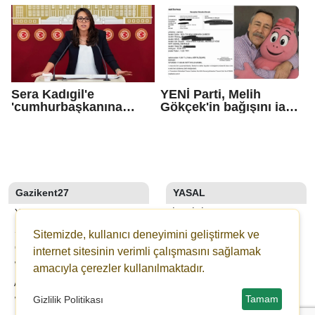
başlatılacak
Sera Kadıgil'e
YENİ Parti, Melih
'cumhurbaşkanına
Gökçek'in bağışını iade
hakaret' ve 'tehdit'
etti
soruşturması
Gazikent27
YASAL
YAZARLAR
İLETIŞIM
SON DAKİKA
KÜNYE
Sitemizde, kullanıcı deneyimini geliştirmek ve
GALERİLER
YAYIN İLKELERI
internet sitesinin verimli çalışmasını sağlamak
WEBTV
KURALLAR
amacıyla çerezler kullanılmaktadır.
ANKETLER
GIZLILIK
Tamam
Gizlilik Politikası
WİKİ
KULLANICI SÖZLEŞMESI