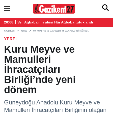
ğış yaptı
20:08 ┋ Veli Ağbaba'nın abisi Hür Ağbaba tutuklandı
18
HABERLER
YEREL
KURU MEYVE VE MAMULLERI İHRACATÇILARI BIRLIĞI’ND...
YEREL
Kuru Meyve ve
Mamulleri
İhracatçıları
Birliği’nde yeni
dönem
Güneydoğu Anadolu Kuru Meyve ve
Mamulleri İhracatçıları Birliğinin olağan