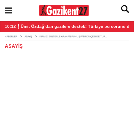
tıldı
10:12 ┋ Ümit Özdağ’dan gazilere destek: Türkiye bu sorunu dah
08
HABERLER
ASAYIŞ
KIRMIZI BÜLTENLE ARANAN FUHUŞ PATRONIÇESI DE TÜR...
ASAYIŞ