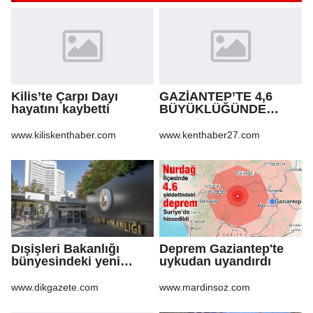
Kilis’te Çarpı Dayı
GAZİANTEP’TE 4,6
hayatını kaybetti
BÜYÜKLÜĞÜNDE
DEPREM!
www.kiliskenthaber.com
www.kenthaber27.com
Dışişleri Bakanlığı
Deprem Gaziantep'te
bünyesindeki yeni
uykudan uyandırdı
atamalar Resmi
Gazete'de
www.dikgazete.com
www.mardinsoz.com