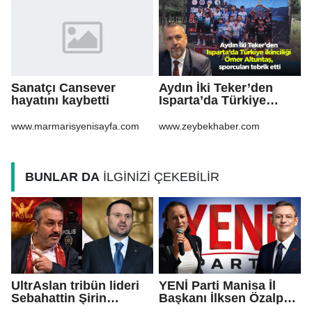
Sanatçı Cansever
Aydın İki Teker’den
hayatını kaybetti
Isparta’da Türkiye
ikinciliği Ömer
Altuntaş, sporcuları
www.marmarisyenisayfa.com
www.zeybekhaber.com
tebrik etti
BUNLAR DA
İLGİNİZİ ÇEKEBİLİR
UltrAslan tribün lideri
YENİ Parti Manisa İl
Sebahattin Şirin
Başkanı İlksen Özalper
gözaltına alındı!
tutuklandı