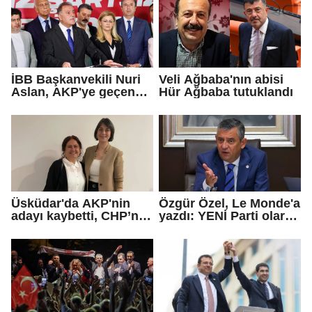
İBB Başkanvekili Nuri
Veli Ağbaba'nın abisi
Aslan, AKP'ye geçen
Hür Ağbaba tutuklandı
Eren Ali Bingöl'ün
iddialarına yanıt verdi
Üsküdar'da AKP'nin
Özgür Özel, Le Monde'a
adayı kaybetti, CHP’nin
yazdı: YENİ Parti olarak
adayı Sibel Tan
farklı bir gelecek
Çetinkaya Başkan
öneriyoruz
Vekili seçildi