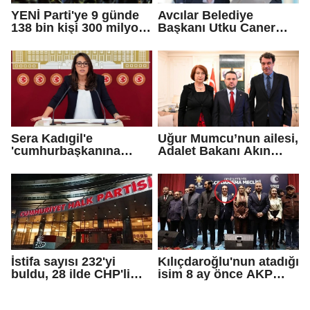
YENİ Parti'ye 9 günde
Avcılar Belediye
138 bin kişi 300 milyon
Başkanı Utku Caner
bağış yaptı
Çaykara için tahliye
kararı
Sera Kadıgil'e
Uğur Mumcu’nun ailesi,
'cumhurbaşkanına
Adalet Bakanı Akın
hakaret' ve 'tehdit'
Gürlek ile görüştü
soruşturması
İstifa sayısı 232'yi
Kılıçdaroğlu'nun atadığı
buldu, 28 ilde CHP'li
isim 8 ay önce AKP
başkan kalmadı!
rozeti takmış!