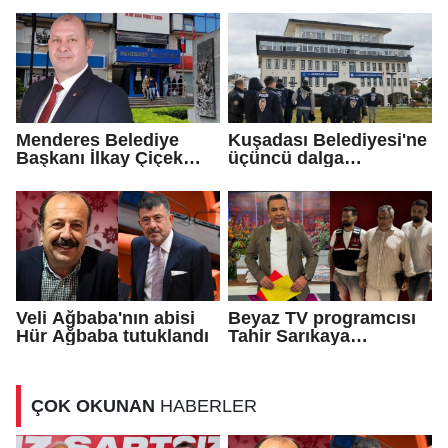
Menderes Belediye
Kuşadası Belediyesi'ne
Başkanı İlkay Çiçek
üçüncü dalga
tutuklandı!
operasyon
Veli Ağbaba'nın abisi
Beyaz TV programcısı
Hür Ağbaba tutuklandı
Tahir Sarıkaya
tutuklandı
ÇOK OKUNAN
HABERLER