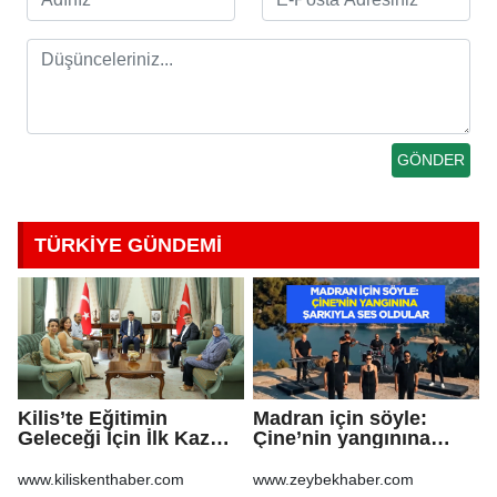
TÜRKİYE GÜNDEMİ
Kilis’te Eğitimin
Madran için söyle:
Geleceği İçin İlk Kazma
Çine’nin yangınına
Vuruldu!
şarkıyla ses oldular
www.kiliskenthaber.com
www.zeybekhaber.com