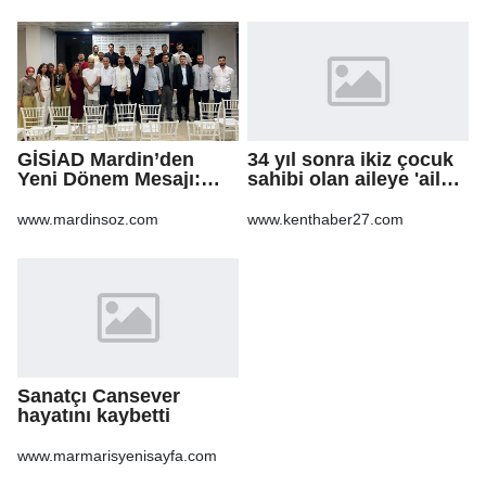
GİSİAD Mardin’den
34 yıl sonra ikiz çocuk
Yeni Dönem Mesajı:
sahibi olan aileye 'aile
Daha Çok Sahada,
danışmanlığı' desteği
Daha Çok Üretim
www.mardinsoz.com
www.kenthaber27.com
Sanatçı Cansever
hayatını kaybetti
www.marmarisyenisayfa.com