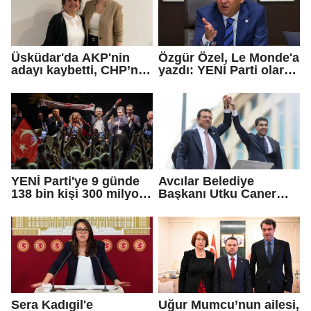
Üsküdar'da AKP'nin
Özgür Özel, Le Monde'a
adayı kaybetti, CHP’nin
yazdı: YENİ Parti olarak
adayı Sibel Tan
farklı bir gelecek
Çetinkaya Başkan
öneriyoruz
Vekili seçildi
YENİ Parti'ye 9 günde
Avcılar Belediye
138 bin kişi 300 milyon
Başkanı Utku Caner
bağış yaptı
Çaykara için tahliye
kararı
Sera Kadıgil'e
Uğur Mumcu’nun ailesi,