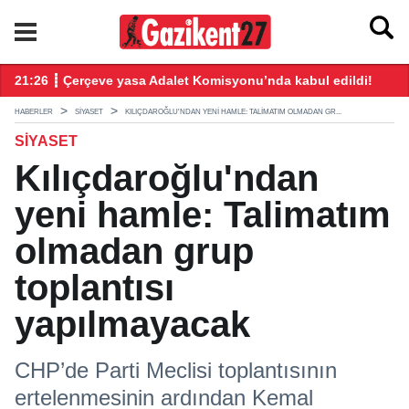
ndı
21:26 ┋ Çerçeve yasa Adalet Komisyonu’nda kabul edildi!
20
HABERLER
SIYASET
KILIÇDAROĞLU'NDAN YENI HAMLE: TALIMATIM OLMADAN GR...
SIYASET
Kılıçdaroğlu'ndan
yeni hamle: Talimatım
olmadan grup
toplantısı
yapılmayacak
CHP’de Parti Meclisi toplantısının
ertelenmesinin ardından Kemal