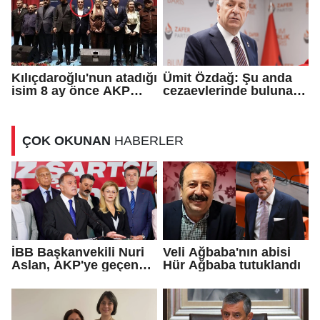
Kılıçdaroğlu'nun atadığı
Ümit Özdağ: Şu anda
isim 8 ay önce AKP
cezaevlerinde bulunan
rozeti takmış!
adli mahkumların suçu
ne?
ÇOK OKUNAN
HABERLER
İBB Başkanvekili Nuri
Veli Ağbaba'nın abisi
Aslan, AKP'ye geçen
Hür Ağbaba tutuklandı
Eren Ali Bingöl'ün
iddialarına yanıt verdi