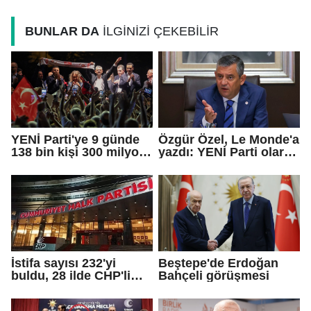
BUNLAR DA
İLGİNİZİ ÇEKEBİLİR
YENİ Parti'ye 9 günde
Özgür Özel, Le Monde'a
138 bin kişi 300 milyon
yazdı: YENİ Parti olarak
bağış yaptı
farklı bir gelecek
öneriyoruz
İstifa sayısı 232'yi
Beştepe'de Erdoğan
buldu, 28 ilde CHP'li
Bahçeli görüşmesi
başkan kalmadı!