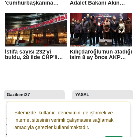
'cumhurbaşkanına
Adalet Bakanı Akın
hakaret' ve 'tehdit'
Gürlek ile görüştü
soruşturması
İstifa sayısı 232'yi
Kılıçdaroğlu'nun atadığı
buldu, 28 ilde CHP'li
isim 8 ay önce AKP
başkan kalmadı!
rozeti takmış!
Gazikent27
YASAL
YAZARLAR
İLETIŞIM
SON DAKİKA
KÜNYE
Sitemizde, kullanıcı deneyimini geliştirmek ve
GALERİLER
YAYIN İLKELERI
internet sitesinin verimli çalışmasını sağlamak
WEBTV
KURALLAR
amacıyla çerezler kullanılmaktadır.
ANKETLER
GIZLILIK