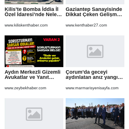
Kilis’te Bomba İddia İl
Gaziantep Sanayisinde
Özel İdaresi’nde Neler
Dikkat Çeken Gelişme,
Oluyor?
Uslu Group Finansal
Yeniden Yapılandırma
www.kiliskenthaber.com
www.kenthaber27.com
Sürecine Girdi
Aydın Merkezli Gizemli
Çorum’da geceyi
Avukatlar ve Yanıt
aydınlatan anız yangını
Bekleyen Sorular
korkuttu
www.zeybekhaber.com
www.marmarisyenisayfa.com