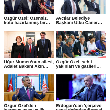
Özgür Özel: Özensiz,
Avcılar Belediye
kötü hazırlanmış bir
Başkanı Utku Caner
teklif...
Çaykara için tahliye
kararı
Uğur Mumcu’nun ailesi,
Özgür Özel, şehit
Adalet Bakanı Akın
yakınları ve gazileri
Gürlek ile görüştü
ziyaret etti
Özgür Özel'den
Erdoğan'dan 'çerçeve
'çerçeve yasa'ya ilk
yasa' değerlendirmesi