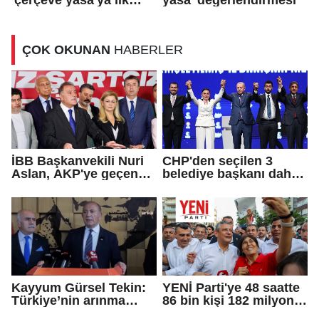
tepki
ÇOK OKUNAN
HABERLER
İBB Başkanvekili Nuri
CHP'den seçilen 3
Aslan, AKP'ye geçen
belediye başkanı daha
Eren Ali Bingöl'ün
AKP'ye geçti!
iddialarına yanıt verdi
Kayyum Gürsel Tekin:
YENİ Parti'ye 48 saatte
Türkiye’nin arınma
86 bin kişi 182 milyon
merkezine hoş
lira bağışladı