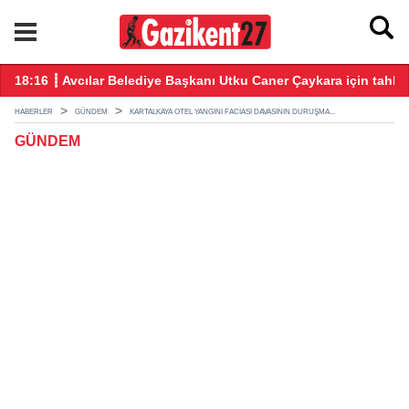
18:16 ┋ Avcılar Belediye Başkanı Utku Caner Çaykara için tahliy
15
HABERLER
GÜNDEM
KARTALKAYA OTEL YANGINI FACIASI DAVASININ DURUŞMA...
GÜNDEM