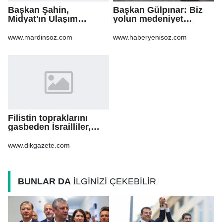
Başkan Şahin,
Başkan Gülpınar: Biz
Midyat'ın Ulaşım
yolun medeniyet
Yatırımlarını Ankara'ya
olduğuna inanıyoruz
Taşıdı
www.mardinsoz.com
www.haberyenisoz.com
Filistin topraklarını
gasbeden İsrailliler,
işgal altındaki Batı
Şeria’daki saldırılarını
www.dikgazete.com
sürdürdü
BUNLAR DA
İLGİNİZİ ÇEKEBİLİR