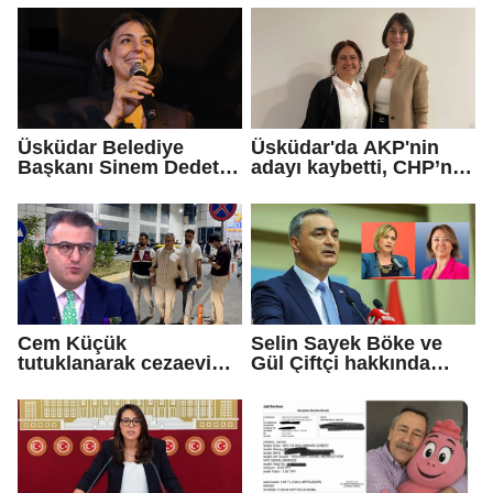
geldiniz...
Üsküdar Belediye
Üsküdar'da AKP'nin
Başkanı Sinem Dedetaş
adayı kaybetti, CHP’nin
tutuklandı
adayı Sibel Tan
Çetinkaya Başkan
Vekili seçildi
Cem Küçük
Selin Sayek Böke ve
tutuklanarak cezaevine
Gül Çiftçi hakkında
gönderildi
disiplin süreci
başlatılacak