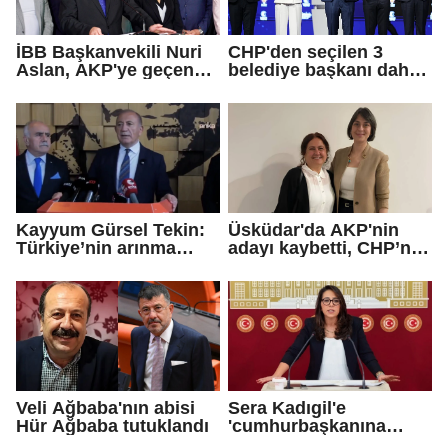
İBB Başkanvekili Nuri
CHP'den seçilen 3
Aslan, AKP'ye geçen
belediye başkanı daha
Eren Ali Bingöl'ün
AKP'ye geçti!
iddialarına yanıt verdi
Kayyum Gürsel Tekin:
Üsküdar'da AKP'nin
Türkiye’nin arınma
adayı kaybetti, CHP’nin
merkezine hoş
adayı Sibel Tan
geldiniz...
Çetinkaya Başkan
Vekili seçildi
Veli Ağbaba'nın abisi
Sera Kadıgil'e
Hür Ağbaba tutuklandı
'cumhurbaşkanına
hakaret' ve 'tehdit'