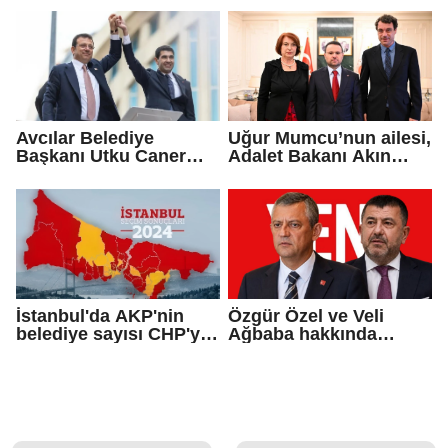
soruşturması
Avcılar Belediye
Uğur Mumcu’nun ailesi,
Başkanı Utku Caner
Adalet Bakanı Akın
Çaykara için tahliye
Gürlek ile görüştü
kararı
İstanbul'da AKP'nin
Özgür Özel ve Veli
belediye sayısı CHP'yi
Ağbaba hakkında
geçti!
fezleke düzenlendi