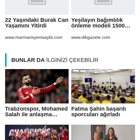
22 Yaşındaki Burak Can
Yeşilayın bağımlılık
Yaşamını Yitirdi
önleme modeli 1500
göçmen gencin
hayatına dokundu
www.marmarisyenisayfa.com
www.dikgazete.com
BUNLAR DA
İLGİNİZİ ÇEKEBİLİR
Trabzonspor, Mohamed
Fatma Şahin başarılı
Salah ile anlaşma
sporcuları ağırladı
sağladı!