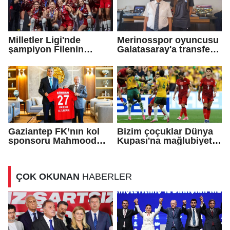
Milletler Ligi'nde
Merinosspor oyuncusu
şampiyon Filenin
Galatasaray'a transfer
Sultanları
oldu
Gaziantep FK’nın kol
Bizim çoçuklar Dünya
sponsoru Mahmood
Kupası'na mağlubiyetle
Coffee
başladı!
ÇOK OKUNAN
HABERLER