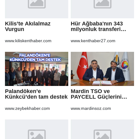
Kilis’te Akılalmaz
Hür Ağbaba'nın 343
Vurgun
milyonluk transferi
MASAK raporunda! Veli
Ağbaba'ya milyonlar
www.kiliskenthaber.com
www.kenthaber27.com
gitmiş
Palandöken’e
Mardin TSO ve
Künkcü’den tam destek
PAYCELL Güçlerini
Birleştirdi
www.zeybekhaber.com
www.mardinsoz.com