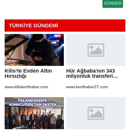
TÜRKİYE GÜNDEMİ
Kilis’te Evden Altın
Hür Ağbaba'nın 343
Hırsızlığı
milyonluk transferi
MASAK raporunda! Veli
Ağbaba'ya milyonlar
www.kiliskenthaber.com
www.kenthaber27.com
gitmiş