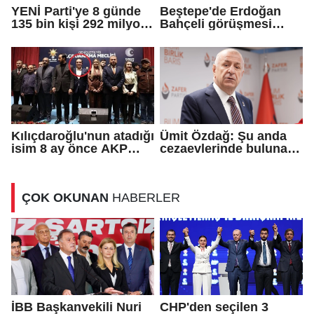
YENİ Parti'ye 8 günde
Beştepe'de Erdoğan
135 bin kişi 292 milyon
Bahçeli görüşmesi
TL bağış yaptı
sona erdi
Kılıçdaroğlu'nun atadığı
Ümit Özdağ: Şu anda
isim 8 ay önce AKP
cezaevlerinde bulunan
rozeti takmış!
adli mahkumların suçu
ne?
ÇOK OKUNAN
HABERLER
İBB Başkanvekili Nuri
CHP'den seçilen 3