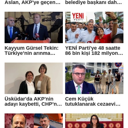
Aslan, AKP'ye geçen
belediye başkanı daha
Eren Ali Bingöl'ün
AKP'ye geçti!
iddialarına yanıt verdi
Kayyum Gürsel Tekin:
YENİ Parti'ye 48 saatte
Türkiye’nin arınma
86 bin kişi 182 milyon
merkezine hoş
lira bağışladı
geldiniz...
Üsküdar'da AKP'nin
Cem Küçük
adayı kaybetti, CHP’nin
tutuklanarak cezaevine
adayı Sibel Tan
gönderildi
Çetinkaya Başkan
Vekili seçildi