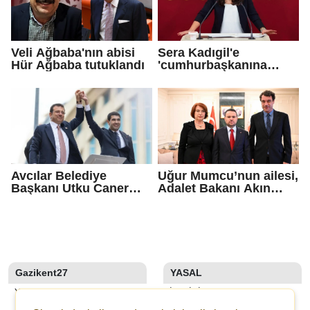
Veli Ağbaba'nın abisi
Sera Kadıgil'e
Hür Ağbaba tutuklandı
'cumhurbaşkanına
hakaret' ve 'tehdit'
soruşturması
Avcılar Belediye
Uğur Mumcu’nun ailesi,
Başkanı Utku Caner
Adalet Bakanı Akın
Çaykara için tahliye
Gürlek ile görüştü
kararı
Gazikent27
YASAL
YAZARLAR
İLETIŞIM
SON DAKİKA
KÜNYE