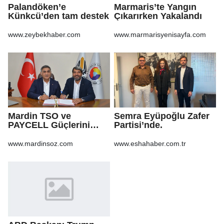
Palandöken’e
Marmaris’te Yangın
Künkcü’den tam destek
Çıkarırken Yakalandı
www.zeybekhaber.com
www.marmarisyenisayfa.com
Mardin TSO ve
Semra Eyüpoğlu Zafer
PAYCELL Güçlerini
Partisi’nde.
Birleştirdi
www.mardinsoz.com
www.eshahaber.com.tr