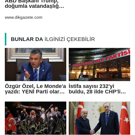
ABD Başkanı Trump,
doğumla vatandaşlığa
yönelik kısıtlamaları
genişleten
www.dikgazete.com
kararnameler imzaladı
BUNLAR DA
İLGİNİZİ ÇEKEBİLİR
Özgür Özel, Le Monde'a
İstifa sayısı 232'yi
yazdı: YENİ Parti olarak
buldu, 28 ilde CHP'li
farklı bir gelecek
başkan kalmadı!
öneriyoruz