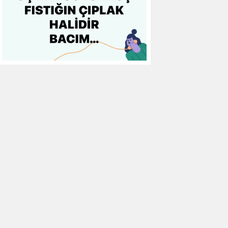
12
Göztepe
0
0
0
13
Başakşehir FK
0
0
0
14
Kasımpaşa
0
0
0
15
Kocaelispor
0
0
0
16
Konyaspor
0
0
0
17
Samsunspor
0
0
0
18
Trabzonspor
0
0
0