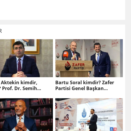
R
 Aktekin kimdir,
Bartu Soral kimdir? Zafer
? Prof. Dr. Semih
Partisi Genel Başkan
n'in eşi kim?
Yardımcısı Bartu Soral
neden istifa etti?