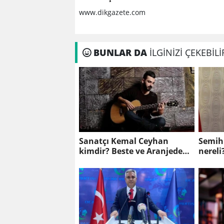
sergilendi
www.dikgazete.com
BUNLAR DA
İLGİNİZİ ÇEKEBİLİ
Sanatçı Kemal Ceyhan
Semih
kimdir? Beste ve Aranjede
nereli
dikkat çeken yükseliş...
Akteki