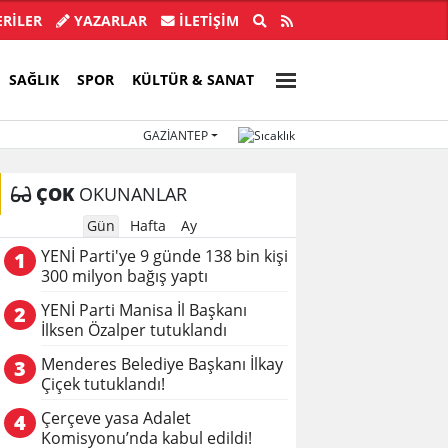
 138 bin kişi 300 milyon bağış yaptı
Menderes
RİLER
YAZARLAR
İLETIŞIM
SAĞLIK
SPOR
KÜLTÜR & SANAT
GAZIANTEP
ÇOK
OKUNANLAR
Gün
Hafta
Ay
YENİ Parti'ye 9 günde 138 bin kişi
1
300 milyon bağış yaptı
YENİ Parti Manisa İl Başkanı
2
İlksen Özalper tutuklandı
Menderes Belediye Başkanı İlkay
3
Çiçek tutuklandı!
Çerçeve yasa Adalet
4
Komisyonu’nda kabul edildi!