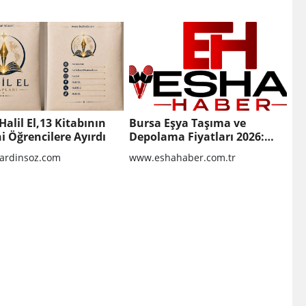
Halil El,13 Kitabının
Bursa Eşya Taşıma ve
ni Öğrencilere Ayırdı
Depolama Fiyatları 2026:
Güvenli Hizmet İçin
rdinsoz.com
www.eshahaber.com.tr
Bilinmesi Gerekenler