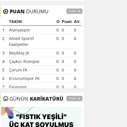
PUAN
DURUMU
TÜMÜ
TAKIM
O
Puan
AV.
1
Alanyaspor
0
0
0
2
Amed Sportif
0
0
0
Faaliyetler
3
Beşiktaş JK
0
0
0
4
Çaykur Rizespor
0
0
0
5
Çorum FK
0
0
0
6
Erzurumspor FK
0
0
0
7
Eyüpspor
0
0
0
8
Fenerbahçe
0
0
0
GÜNÜN
KARİKATÜRÜ
TÜMÜ
9
Galatasaray
0
0
0
10
Gaziantep FK
0
0
0
11
Gençlerbirliği
0
0
0