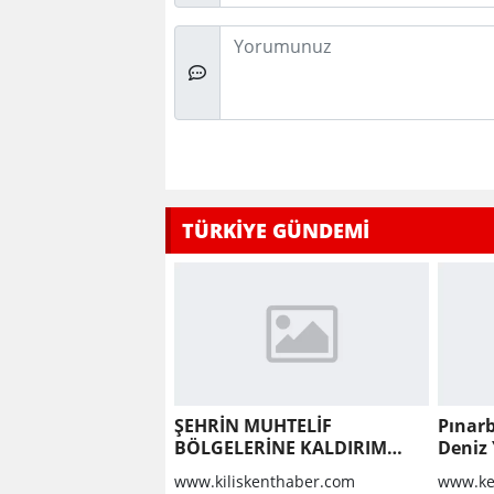
Düşünceleriniz
TÜRKİYE GÜNDEMİ
ŞEHRİN MUHTELİF
Pınarb
BÖLGELERİNE KALDIRIM
Deniz 
YAPILMASI VE BOZULAN
geçti
www.kiliskenthaber.com
www.ke
KALDIRIMLARIN