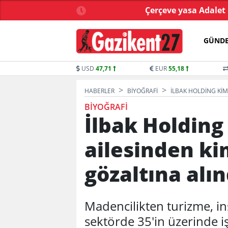
sen Özalper tutuklandı
Çerçeve yasa Adalet
GÜND
USD
47,71
EUR
55,18
HABERLER
BIYOĞRAFI
İLBAK HOLDING KIM
BIYOĞRAFI
İlbak Holding
ailesinden ki
gözaltına alın
Madencilikten turizme, inş
sektörde 35'in üzerinde i