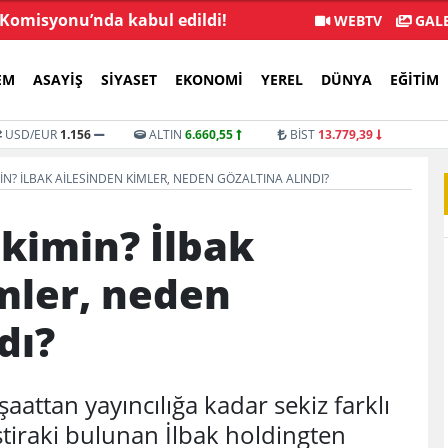
 Komisyonu’nda kabul edildi!
YENİ Parti'ye 9 günde
WEBTV
GALE
EM
ASAYIŞ
SIYASET
EKONOMI
YEREL
DÜNYA
EĞITIM
USD/EUR
1.156
ALTIN
6.660,55
BİST
13.779,39
IN? İLBAK AILESINDEN KIMLER, NEDEN GÖZALTINA ALINDI?
 kimin? İlbak
mler, neden
dı?
aattan yayıncılığa kadar sekiz farklı
ştiraki bulunan İlbak holdingten