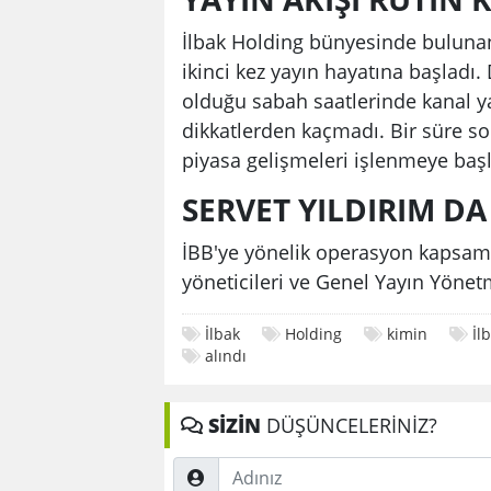
İlbak Holding bünyesinde bulunan
ikinci kez yayın hayatına başladı.
olduğu sabah saatlerinde kanal ya
dikkatlerden kaçmadı. Bir süre s
piyasa gelişmeleri işlenmeye başl
SERVET YILDIRIM D
İBB'ye yönelik operasyon kapsamı
yöneticileri ve Genel Yayın Yönetm
İlbak
Holding
kimin
İl
alındı
SİZİN
DÜŞÜNCELERİNİZ?
Adınız