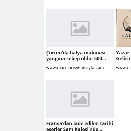
ONARILMASI YAPIM İŞİ
Çorum’da balya makinesi
Yazar 
yangına sebep oldu: 500
Geliri
dönüm anız küle döndü
www.marmarisyenisayfa.com
www.ma
Fransa’dan iade edilen tarihi
eserler Şam Kalesi’nde