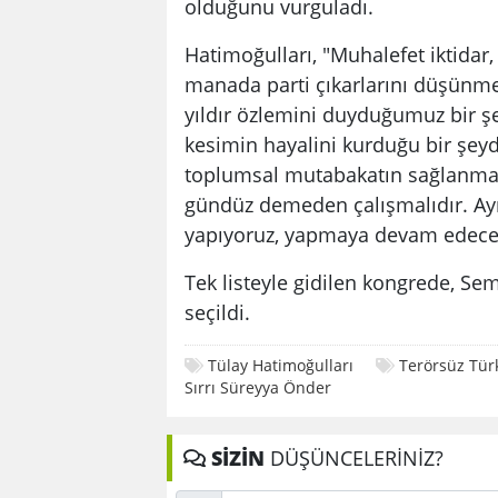
olduğunu vurguladı.
Hatimoğulları, "Muhalefet iktidar
manada parti çıkarlarını düşünmek
yıldır özlemini duyduğumuz bir şe
kesimin hayalini kurduğu bir şeyd
toplumsal mutabakatın sağlanması
gündüz demeden çalışmalıdır. Ayn
yapıyoruz, yapmaya devam edeceğ
Tek listeyle gidilen kongrede, S
seçildi.
Tülay Hatimoğulları
Terörsüz Tür
Sırrı Süreyya Önder
SİZİN
DÜŞÜNCELERİNİZ?