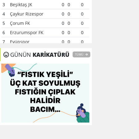
3
Beşiktaş JK
0
0
0
4
Çaykur Rizespor
0
0
0
5
Çorum FK
0
0
0
6
Erzurumspor FK
0
0
0
7
Eyüpspor
0
0
0
8
Fenerbahçe
0
0
0
GÜNÜN
KARİKATÜRÜ
TÜMÜ
9
Galatasaray
0
0
0
10
Gaziantep FK
0
0
0
11
Gençlerbirliği
0
0
0
12
Göztepe
0
0
0
13
Başakşehir FK
0
0
0
14
Kasımpaşa
0
0
0
15
Kocaelispor
0
0
0
16
Konyaspor
0
0
0
17
Samsunspor
0
0
0