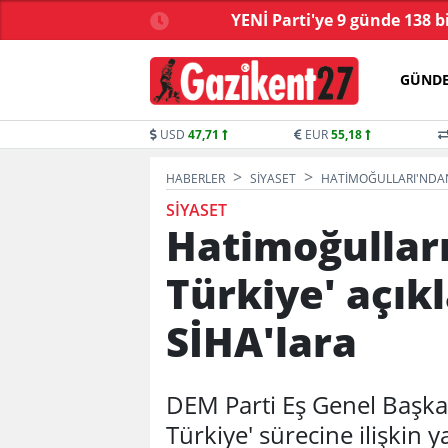
ve yasa tartışmalarla
YENİ Parti'ye 9 günde 138 b
başladı
GÜND
USD
47,71
EUR
55,18
HABERLER
SIYASET
HATIMOĞULLARI'NDAN 
SIYASET
Hatimoğulları
Türkiye' açıkl
SİHA'lara
DEM Parti Eş Genel Başkan
Türkiye' sürecine ilişkin 