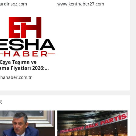
yakalandı, 3 milyon 924 bin
rdinsoz.com
www.kenthaber27.com
TL ceza kesildi
 Eşya Taşıma ve
ma Fiyatları 2026:
i Hizmet İçin
hahaber.com.tr
esi Gerekenler
R