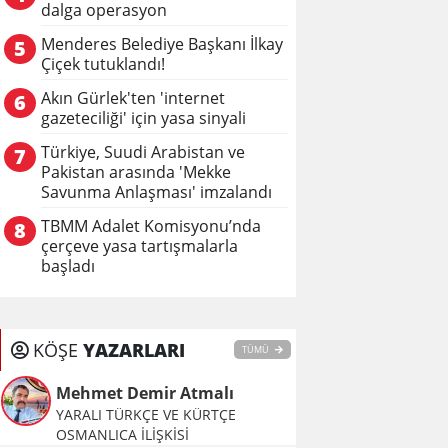
dalga operasyon
Menderes Belediye Başkanı İlkay
5
Çiçek tutuklandı!
Akın Gürlek'ten 'internet
6
gazeteciliği' için yasa sinyali
Türkiye, Suudi Arabistan ve
7
Pakistan arasında 'Mekke
Savunma Anlaşması' imzalandı
TBMM Adalet Komisyonu’nda
8
çerçeve yasa tartışmalarla
başladı
KÖŞE
YAZARLARI
TÜMÜ
Mehmet Demir Atmalı
YARALI TÜRKÇE VE KÜRTÇE
OSMANLICA İLİŞKİSİ