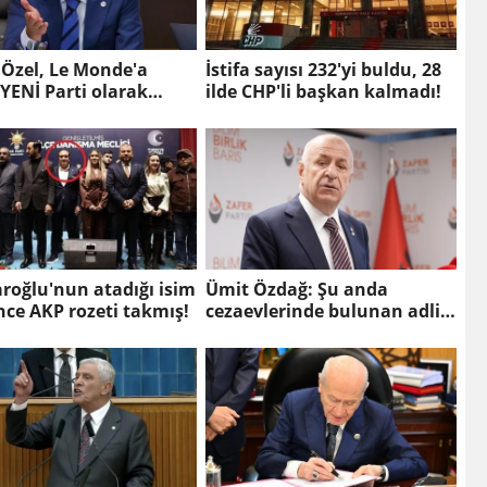
 Özel, Le Monde'a
İstifa sayısı 232'yi buldu, 28
 YENİ Parti olarak
ilde CHP'li başkan kalmadı!
 bir gelecek öneriyoruz
aroğlu'nun atadığı isim
Ümit Özdağ: Şu anda
nce AKP rozeti takmış!
cezaevlerinde bulunan adli
mahkumların suçu ne?