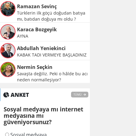
Ramazan Sevinç
Türklerin ilk göçü doğudan batıya
mı, batıdan doğuya mı oldu ?
Karaca Bozgeyik
AYNA
Abdullah Yeniekinci
KABAK TADI VERMEYE BAŞLADINIZ
Nermin Seçkin
Savaşta değiliz. Peki o hâlde bu acı
neden normalleşiyor?
ANKET
TÜMÜ
Sosyal medyaya mı internet
medyasına mı
güveniyorsunuz?
Sosyal medyaya