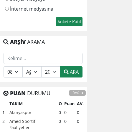
İnternet medyasına
ARŞİV
ARAMA
ARA
PUAN
DURUMU
TÜMÜ
TAKIM
O
Puan
AV.
1
Alanyaspor
0
0
0
2
Amed Sportif
0
0
0
Faaliyetler