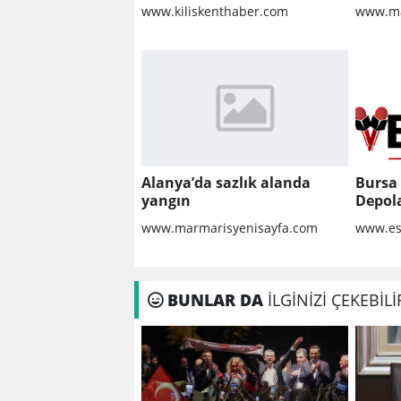
YAPILMASI VE BOZULAN
www.kiliskenthaber.com
www.ma
KALDIRIMLARIN
ONARILMASI YAPIM İŞİ
Alanya’da sazlık alanda
Bursa
yangın
Depola
Güvenl
www.marmarisyenisayfa.com
www.es
Bilinm
BUNLAR DA
İLGİNİZİ ÇEKEBİLİ