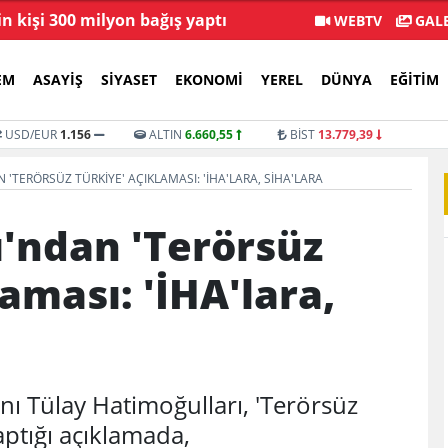
in kişi 300 milyon bağış yaptı
Menderes Beledi
WEBTV
GALE
EM
ASAYIŞ
SIYASET
EKONOMI
YEREL
DÜNYA
EĞITIM
USD/EUR
1.156
ALTIN
6.660,55
BİST
13.779,39
'TERÖRSÜZ TÜRKIYE' AÇIKLAMASI: 'İHA'LARA, SİHA'LARA
'ndan 'Terörsüz
aması: 'İHA'lara,
ı Tülay Hatimoğulları, 'Terörsüz
yaptığı açıklamada,