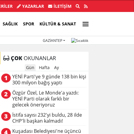
ye Başkanı İlkay Çiçek tutuklandı!
Türkiye, Suu
RİLER
YAZARLAR
İLETIŞIM
SAĞLIK
SPOR
KÜLTÜR & SANAT
GAZIANTEP
ÇOK
OKUNANLAR
Gün
Hafta
Ay
YENİ Parti'ye 9 günde 138 bin kişi
1
300 milyon bağış yaptı
Özgür Özel, Le Monde'a yazdı:
2
YENİ Parti olarak farklı bir
gelecek öneriyoruz
İstifa sayısı 232'yi buldu, 28 ilde
3
CHP'li başkan kalmadı!
Kuşadası Belediyesi'ne üçüncü
4