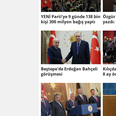
YENİ Parti'ye 9 günde 138 bin
Özgür
kişi 300 milyon bağış yaptı
yazdı:
farklı
Beştepe'de Erdoğan Bahçeli
Kılıçd
görüşmesi
8 ay ö