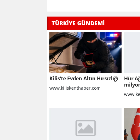
TÜRKİYE GÜNDEMİ
Kilis’te Evden Altın Hırsızlığı
Hür A
milyo
www.kiliskenthaber.com
raporu
www.ke
milyon