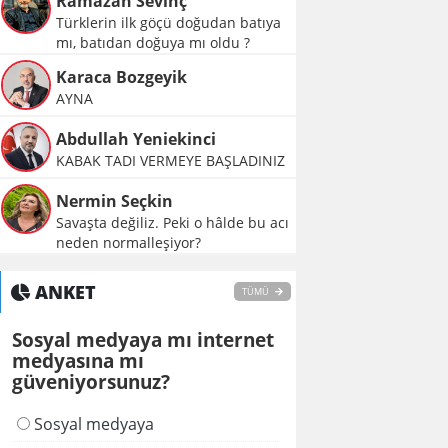
Ramazan Sevinç
Türklerin ilk göçü doğudan batıya
mı, batıdan doğuya mı oldu ?
Karaca Bozgeyik
AYNA
Abdullah Yeniekinci
KABAK TADI VERMEYE BAŞLADINIZ
Nermin Seçkin
Savaşta değiliz. Peki o hâlde bu acı
neden normalleşiyor?
ANKET
TÜMÜ
Sosyal medyaya mı internet
medyasına mı
güveniyorsunuz?
Sosyal medyaya