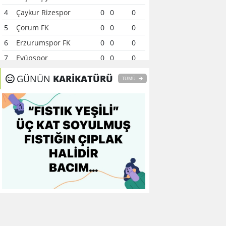
4
Çaykur Rizespor
0
0
0
5
Çorum FK
0
0
0
6
Erzurumspor FK
0
0
0
7
Eyüpspor
0
0
0
8
Fenerbahçe
0
0
0
GÜNÜN
KARİKATÜRÜ
TÜMÜ
9
Galatasaray
0
0
0
10
Gaziantep FK
0
0
0
11
Gençlerbirliği
0
0
0
12
Göztepe
0
0
0
13
Başakşehir FK
0
0
0
14
Kasımpaşa
0
0
0
15
Kocaelispor
0
0
0
16
Konyaspor
0
0
0
17
Samsunspor
0
0
0
18
Trabzonspor
0
0
0