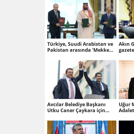
Türkiye, Suudi Arabistan ve
Akın G
Pakistan arasında 'Mekke
gazetec
Savunma Anlaşması'
imzalandı
Avcılar Belediye Başkanı
Uğur 
Utku Caner Çaykara için
Adale
tahliye kararı
ile gö