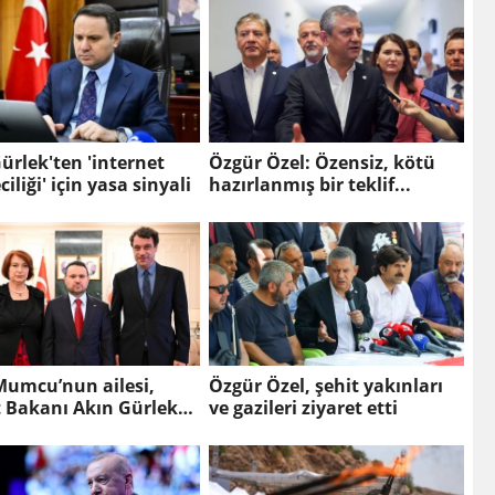
ürlek'ten 'internet
Özgür Özel: Özensiz, kötü
iliği' için yasa sinyali
hazırlanmış bir teklif...
Mumcu’nun ailesi,
Özgür Özel, şehit yakınları
t Bakanı Akın Gürlek
ve gazileri ziyaret etti
rüştü