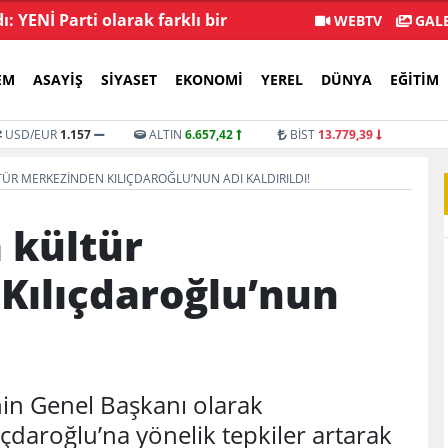
: YENİ Parti olarak farklı bir
İstifa sayısı 232'yi 
WEBTV
GALE
gelecek öneriyoruz
EM
ASAYIŞ
SIYASET
EKONOMI
YEREL
DÜNYA
EĞITIM
USD/EUR
1.157
ALTIN
6.657,42
BİST
13.779,39
ÜR MERKEZINDEN KILIÇDAROĞLU’NUN ADI KALDIRILDI!
 kültür
Kılıçdaroğlu’nun
in Genel Başkanı olarak
ıçdaroğlu’na yönelik tepkiler artarak