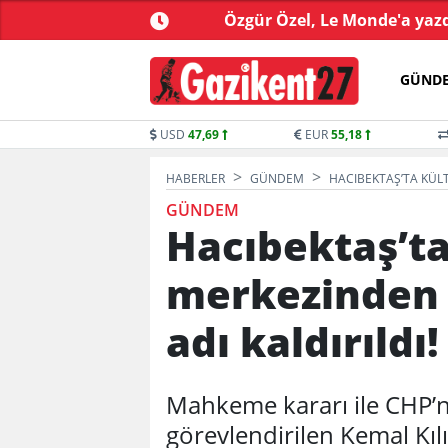
kistan arasında 'Mekke
Özgür Özel, Le Monde'a yazdı
Anlaşması' imzalandı
GÜND
USD
47,69
EUR
55,18
HABERLER
GÜNDEM
HACIBEKTAŞ’TA KÜLT
GÜNDEM
Hacıbektaş’ta
merkezinden 
adı kaldırıldı!
Mahkeme kararı ile CHP’n
görevlendirilen Kemal Kıl