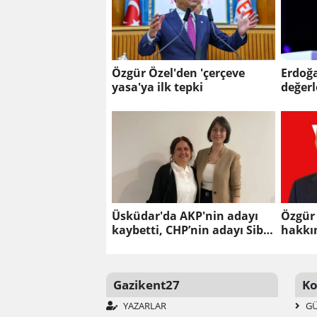
Özgür Özel'den 'çerçeve
Erdoğa
yasa'ya ilk tepki
değer
Üsküdar'da AKP'nin adayı
Özgür 
kaybetti, CHP’nin adayı Sibel
hakkı
Tan Çetinkaya Başkan Vekili
seçildi
Gazikent27
Ko
YAZARLAR
G