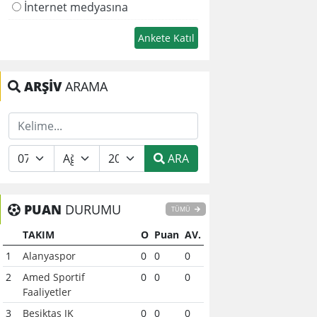
İnternet medyasına
ARŞİV
ARAMA
ARA
PUAN
DURUMU
TÜMÜ
TAKIM
O
Puan
AV.
1
Alanyaspor
0
0
0
2
Amed Sportif
0
0
0
Faaliyetler
3
Beşiktaş JK
0
0
0