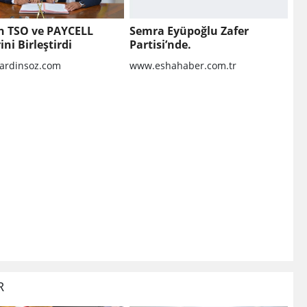
n TSO ve PAYCELL
Semra Eyüpoğlu Zafer
ini Birleştirdi
Partisi’nde.
rdinsoz.com
www.eshahaber.com.tr
R