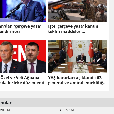
n'dan 'çerçeve yasa'
İşte 'çerçeve yasa' kanun
lendirmesi
teklifi maddeleri...
Özel ve Veli Ağbaba
YAŞ kararları açıklandı: 63
nda fezleke düzenlendi
general ve amiral emekliliğe
sevk edildi
nular
ÜNDEM
TARIM