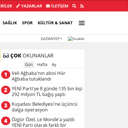
buldu, 28 ilde CHP'li başkan kalmadı!
Akın Gürlek'
RİLER
YAZARLAR
İLETIŞIM
SAĞLIK
SPOR
KÜLTÜR & SANAT
GAZIANTEP
ÇOK
OKUNANLAR
Gün
Hafta
Ay
Veli Ağbaba'nın abisi Hür
1
Ağbaba tutuklandı
YENİ Parti'ye 8 günde 135 bin kişi
2
292 milyon TL bağış yaptı
Kuşadası Belediyesi'ne üçüncü
3
dalga operasyon
Özgür Özel, Le Monde'a yazdı:
4
YENİ Parti olarak farklı bir