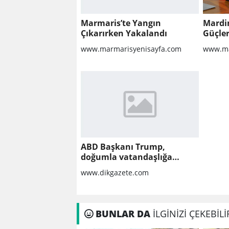
Marmaris’te Yangın
Mardi
Çıkarırken Yakalandı
Güçler
www.marmarisyenisayfa.com
www.ma
ABD Başkanı Trump,
doğumla vatandaşlığa
yönelik kısıtlamaları
www.dikgazete.com
genişleten kararnameler
imzaladı
BUNLAR DA
İLGİNİZİ ÇEKEBİLİ