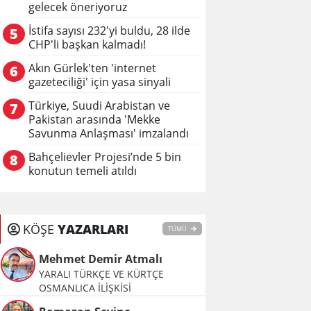
gelecek öneriyoruz
İstifa sayısı 232'yi buldu, 28 ilde
5
CHP'li başkan kalmadı!
Akın Gürlek'ten 'internet
6
gazeteciliği' için yasa sinyali
Türkiye, Suudi Arabistan ve
7
Pakistan arasında 'Mekke
Savunma Anlaşması' imzalandı
Bahçelievler Projesi’nde 5 bin
8
konutun temeli atıldı
KÖŞE
YAZARLARI
TÜMÜ
Mehmet Demir Atmalı
YARALI TÜRKÇE VE KÜRTÇE
OSMANLICA İLİŞKİSİ