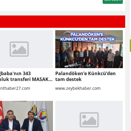
ğbaba'nın 343
Palandöken’e Künkcü’den
nluk transferi MASAK
tam destek
nda! Veli Ağbaba'ya
nthaber27.com
www.zeybekhaber.com
lar gitmiş