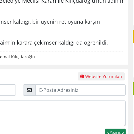
ediye Meclisi Kararı ile Kılıçdaroğlu’nun adının
ser kaldığı, bir üyenin ret oyuna karşın
aim’in karara çekimser kaldığı da öğrenildi.
emal Kılıçdaroğlu
Website Yorumları
E-
Posta