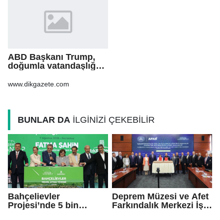
ABD Başkanı Trump,
doğumla vatandaşlığa
yönelik kısıtlamaları
genişleten
www.dikgazete.com
kararnameler imzaladı
BUNLAR DA
İLGİNİZİ ÇEKEBİLİR
Bahçelievler
Deprem Müzesi ve Afet
Projesi’nde 5 bin
Farkındalık Merkezi İş
konutun temeli atıldı
Birliği Protokolü