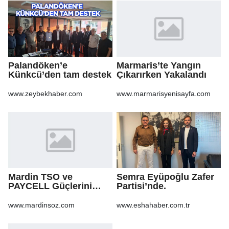
Palandöken’e
Marmaris’te Yangın
Künkcü’den tam destek
Çıkarırken Yakalandı
www.zeybekhaber.com
www.marmarisyenisayfa.com
Mardin TSO ve
Semra Eyüpoğlu Zafer
PAYCELL Güçlerini
Partisi’nde.
Birleştirdi
www.mardinsoz.com
www.eshahaber.com.tr