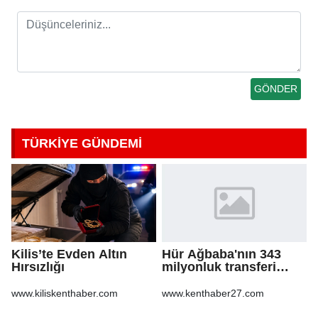
TÜRKİYE GÜNDEMİ
Kilis’te Evden Altın
Hür Ağbaba'nın 343
Hırsızlığı
milyonluk transferi
MASAK raporunda! Veli
Ağbaba'ya milyonlar
www.kiliskenthaber.com
www.kenthaber27.com
gitmiş