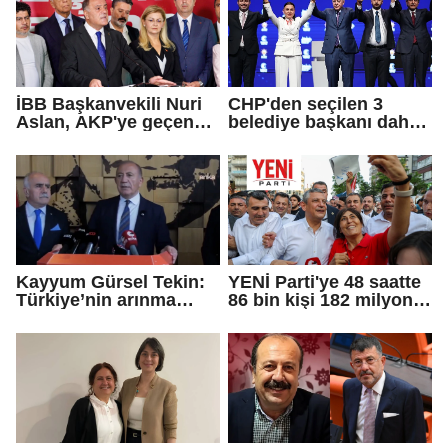
İBB Başkanvekili Nuri
CHP'den seçilen 3
Aslan, AKP'ye geçen
belediye başkanı daha
Eren Ali Bingöl'ün
AKP'ye geçti!
iddialarına yanıt verdi
Kayyum Gürsel Tekin:
YENİ Parti'ye 48 saatte
Türkiye’nin arınma
86 bin kişi 182 milyon
merkezine hoş
lira bağışladı
geldiniz...