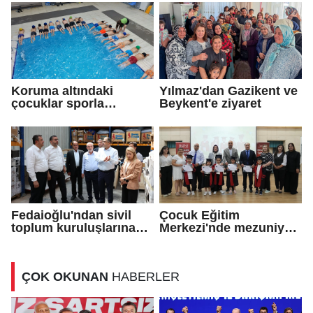
Koruma altındaki
Yılmaz'dan Gazikent ve
çocuklar sporla
Beykent'e ziyaret
buluşuyor
Fedaioğlu'ndan sivil
Çocuk Eğitim
toplum kuruluşlarına
Merkezi'nde mezuniyet
ziyaret
töreni
ÇOK OKUNAN
HABERLER