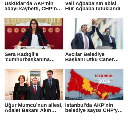
Üsküdar'da AKP'nin
Veli Ağbaba'nın abisi
adayı kaybetti, CHP’nin
Hür Ağbaba tutuklandı
adayı Sibel Tan
Çetinkaya Başkan
Vekili seçildi
Sera Kadıgil'e
Avcılar Belediye
'cumhurbaşkanına
Başkanı Utku Caner
hakaret' ve 'tehdit'
Çaykara için tahliye
soruşturması
kararı
Uğur Mumcu’nun ailesi,
İstanbul'da AKP'nin
Adalet Bakanı Akın
belediye sayısı CHP'yi
Gürlek ile görüştü
geçti!