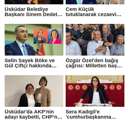
Üsküdar Belediye
Cem Küçük
Başkanı Sinem Dedetaş
tutuklanarak cezaevine
tutuklandı
gönderildi
Selin Sayek Böke ve
Özgür Özel'den bağış
Gül Çiftçi hakkında
çağrısı: Milletten başka
disiplin süreci
gücümüz de
başlatılacak
güvencemiz de yoktur
Üsküdar'da AKP'nin
Sera Kadıgil'e
adayı kaybetti, CHP’nin
'cumhurbaşkanına
adayı Sibel Tan
hakaret' ve 'tehdit'
Çetinkaya Başkan
soruşturması