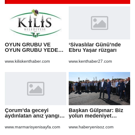
OYUN GRUBU VE
‘Sivaslılar Günü’nde
OYUN GRUBU YEDEK
Ebru Yaşar rüzgarı
PARÇA ALIM İŞİ
www.kiliskenthaber.com
www.kenthaber27.com
Çorum’da geceyi
Başkan Gülpınar: Biz
aydınlatan anız yangını
yolun medeniyet
korkuttu
olduğuna inanıyoruz
www.marmarisyenisayfa.com
www.haberyenisoz.com