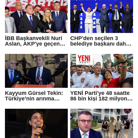
İBB Başkanvekili Nuri
CHP'den seçilen 3
Aslan, AKP'ye geçen
belediye başkanı daha
Eren Ali Bingöl'ün
AKP'ye geçti!
iddialarına yanıt verdi
Kayyum Gürsel Tekin:
YENİ Parti'ye 48 saatte
Türkiye’nin arınma
86 bin kişi 182 milyon
merkezine hoş
lira bağışladı
geldiniz...