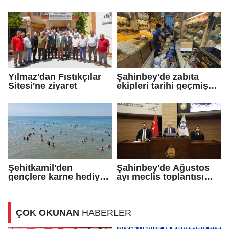
ziyaret
töreni
Yılmaz'dan Fıstıkçılar
Şahinbey'de zabıta
Sitesi'ne ziyaret
ekipleri tarihi geçmiş
ürün satan iş yerini
kapattı
Şehitkamil'den
Şahinbey'de Ağustos
gençlere karne hediyesi
ayı meclis toplantısı
deniz kampı
yapıldı
ÇOK OKUNAN
HABERLER