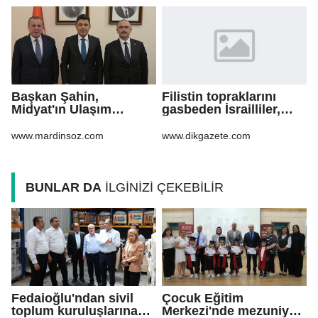
Başkan Şahin,
Filistin topraklarını
Midyat'ın Ulaşım
gasbeden İsrailliler,
Yatırımlarını Ankara'ya
işgal altındaki Batı
Taşıdı
Şeria’daki saldırılarını
www.mardinsoz.com
www.dikgazete.com
sürdürdü
BUNLAR DA
İLGİNİZİ ÇEKEBİLİR
Fedaioğlu'ndan sivil
Çocuk Eğitim
toplum kuruluşlarına
Merkezi'nde mezuniyet