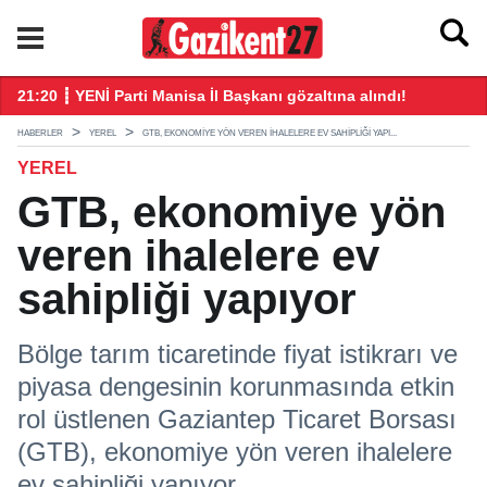
21:20 ┋ YENİ Parti Manisa İl Başkanı gözaltına alındı!
21
HABERLER
YEREL
GTB, EKONOMIYE YÖN VEREN IHALELERE EV SAHIPLIĞI YAPI...
YEREL
GTB, ekonomiye yön
veren ihalelere ev
sahipliği yapıyor
Bölge tarım ticaretinde fiyat istikrarı ve
piyasa dengesinin korunmasında etkin
rol üstlenen Gaziantep Ticaret Borsası
(GTB), ekonomiye yön veren ihalelere
ev sahipliği yapıyor.