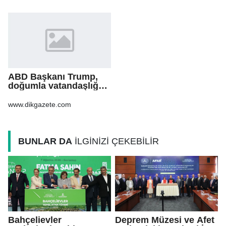
ABD Başkanı Trump,
doğumla vatandaşlığa
yönelik kısıtlamaları
genişleten
www.dikgazete.com
kararnameler imzaladı
BUNLAR DA
İLGİNİZİ ÇEKEBİLİR
Bahçelievler
Deprem Müzesi ve Afet