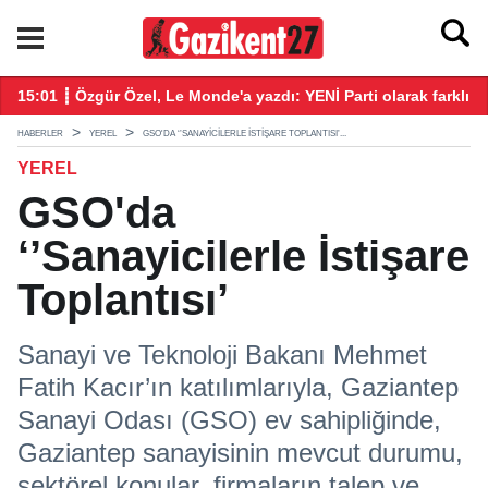
ekke Savunma Anlaşması' imzalandı
15:01 ┋ Özgür Özel, Le Monde'a yazdı: YENİ Parti olarak farklı b
14
HABERLER
YEREL
GSO'DA ‘’SANAYICILERLE İSTIŞARE TOPLANTISI’...
YEREL
GSO'da
‘’Sanayicilerle İstişare
Toplantısı’
Sanayi ve Teknoloji Bakanı Mehmet
Fatih Kacır’ın katılımlarıyla, Gaziantep
Sanayi Odası (GSO) ev sahipliğinde,
Gaziantep sanayisinin mevcut durumu,
sektörel konular, firmaların talep ve