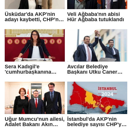
Üsküdar'da AKP'nin
Veli Ağbaba'nın abisi
adayı kaybetti, CHP’nin
Hür Ağbaba tutuklandı
adayı Sibel Tan
Çetinkaya Başkan
Vekili seçildi
Sera Kadıgil'e
Avcılar Belediye
'cumhurbaşkanına
Başkanı Utku Caner
hakaret' ve 'tehdit'
Çaykara için tahliye
soruşturması
kararı
Uğur Mumcu’nun ailesi,
İstanbul'da AKP'nin
Adalet Bakanı Akın
belediye sayısı CHP'yi
Gürlek ile görüştü
geçti!