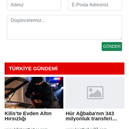
TÜRKİYE GÜNDEMİ
Kilis’te Evden Altın
Hür Ağbaba'nın 343
Hırsızlığı
milyonluk transferi
MASAK raporunda! Veli
Ağbaba'ya milyonlar