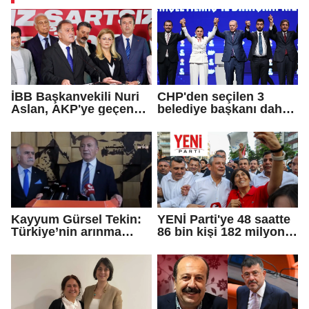
İBB Başkanvekili Nuri
CHP'den seçilen 3
Aslan, AKP'ye geçen
belediye başkanı daha
Eren Ali Bingöl'ün
AKP'ye geçti!
iddialarına yanıt verdi
Kayyum Gürsel Tekin:
YENİ Parti'ye 48 saatte
Türkiye’nin arınma
86 bin kişi 182 milyon
merkezine hoş
lira bağışladı
geldiniz...