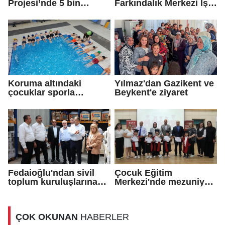
Projesi’nde 5 bin
Farkındalık Merkezi İş
konutun temeli atıldı
Birliği Protokolü
Koruma altındaki
Yılmaz'dan Gazikent ve
çocuklar sporla
Beykent'e ziyaret
buluşuyor
Fedaioğlu'ndan sivil
Çocuk Eğitim
toplum kuruluşlarına
Merkezi'nde mezuniyet
ziyaret
töreni
ÇOK OKUNAN
HABERLER