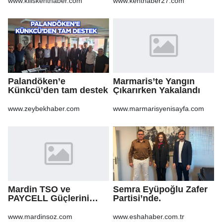
www.kiliskenthaber.com
www.kenthaber27.com
gitmiş
Palandöken’e
Marmaris’te Yangın
Künkcü’den tam destek
Çıkarırken Yakalandı
www.zeybekhaber.com
www.marmarisyenisayfa.com
Mardin TSO ve
Semra Eyüpoğlu Zafer
PAYCELL Güçlerini
Partisi’nde.
Birleştirdi
www.mardinsoz.com
www.eshahaber.com.tr