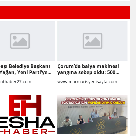
aşı Belediye Başkanı
Çorum’da balya makinesi
Yağan, Yeni Parti’ye
yangına sebep oldu: 500
dönüm anız küle döndü
nthaber27.com
www.marmarisyenisayfa.com