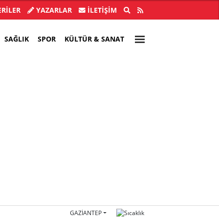
ye Başkanı İlkay Çiçek tutuklandı!
Türkiye, Suu
RİLER
YAZARLAR
İLETIŞIM
SAĞLIK
SPOR
KÜLTÜR & SANAT
GAZIANTEP