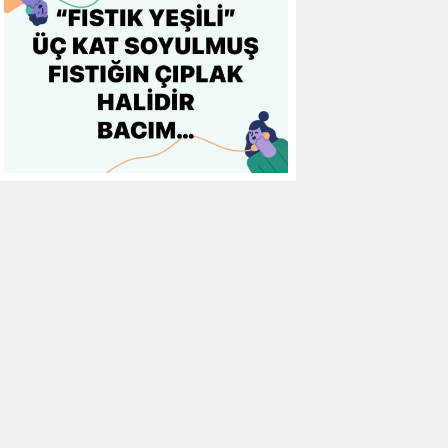
10
Gaziantep FK
0
0
0
11
Gençlerbirliği
0
0
0
12
Göztepe
0
0
0
13
Başakşehir FK
0
0
0
14
Kasımpaşa
0
0
0
15
Kocaelispor
0
0
0
16
Konyaspor
0
0
0
17
Samsunspor
0
0
0
18
Trabzonspor
0
0
0