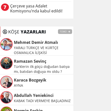
Çerçeve yasa Adalet
7
Komisyonu’nda kabul edildi!
KÖŞE
YAZARLARI
TÜMÜ
Mehmet Demir Atmalı
YARALI TÜRKÇE VE KÜRTÇE
OSMANLICA İLİŞKİSİ
Ramazan Sevinç
Türklerin ilk göçü doğudan batıya
mı, batıdan doğuya mı oldu ?
Karaca Bozgeyik
AYNA
Abdullah Yeniekinci
KABAK TADI VERMEYE BAŞLADINIZ
Nermin Seçkin