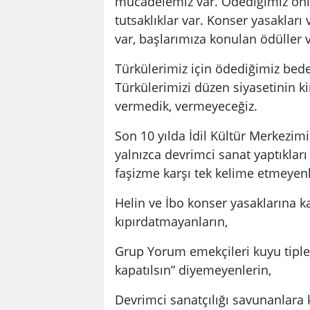
mücadelemiz var. Ödediğimiz onlar
tutsaklıklar var. Konser yasakları 
var, başlarımıza konulan ödüller va
Türkülerimiz için ödediğimiz be
Türkülerimizi düzen siyasetinin ki
vermedik, vermeyeceğiz.
Son 10 yılda İdil Kültür Merkezimi
yalnızca devrimci sanat yaptıkları 
faşizme karşı tek kelime etmeyenl
Helin ve İbo konser yasaklarına k
kıpırdatmayanların,
Grup Yorum emekçileri kuyu tipler
kapatılsın” diyemeyenlerin,
Devrimci sanatçılığı savunanlara k