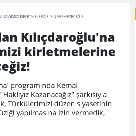
ÜZIĞIMIZI KIRLETMELERINE IZIN VERMEYECEĞIZ!
an Kılıçdaroğlu'na
mizi kirletmelerine
eğiz!
ma' programında Kemal
"Haklıyız Kazanacağız" şarkısıyla
k, Türkülerimizi düzen siyasetinin
üziği yapılmasına izin vermedik,