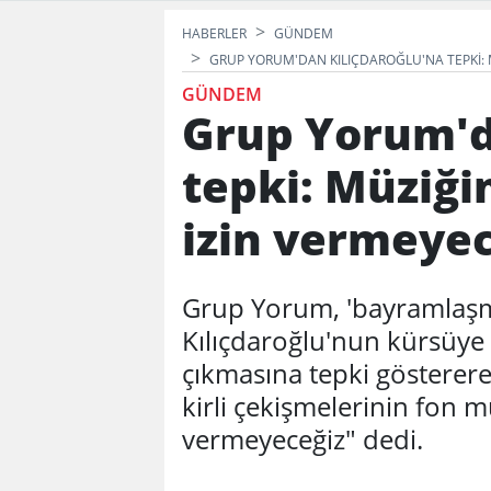
HABERLER
GÜNDEM
GRUP YORUM'DAN KILIÇDAROĞLU'NA TEPKI: M
GÜNDEM
Grup Yorum'd
tepki: Müziği
izin vermeyec
Grup Yorum, 'bayramlaş
Kılıçdaroğlu'nun kürsüye 
çıkmasına tepki gösterere
kirli çekişmelerinin fon m
vermeyeceğiz" dedi.