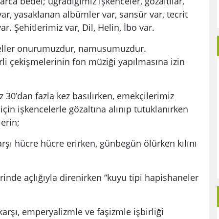
ca bedel; uğradığımız işkenceler, gözaltılar,
var, yasaklanan albümler var, sansür var, tecrit
r. Şehitlerimiz var, Dil, Helin, İbo var.
deller onurumuzdur, namusumuzdur.
rli çekişmelerinin fon müziği yapılmasına izin
z 30’dan fazla kez basılırken, emekçilerimiz
için işkencelerle gözaltına alınıp tutuklanırken
erin;
arşı hücre hücre erirken, günbegün ölürken kılını
inde açlığıyla direnirken “kuyu tipi hapishaneler
arşı, emperyalizmle ve faşizmle işbirliği