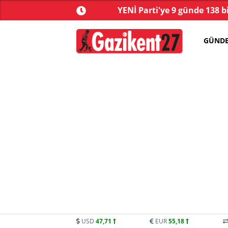
yonu’nda kabul edildi!
YENİ Parti'ye 9 günde 138 b
GÜND
USD
47,71
EUR
55,18