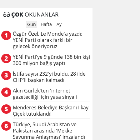
ÇOK
OKUNANLAR
Gün
Hafta
Ay
Özgür Özel, Le Monde'a yazdı:
1
YENİ Parti olarak farklı bir
gelecek öneriyoruz
YENİ Parti'ye 9 günde 138 bin kişi
2
300 milyon bağış yaptı
İstifa sayısı 232'yi buldu, 28 ilde
3
CHP'li başkan kalmadı!
Akın Gürlek'ten 'internet
4
gazeteciliği' için yasa sinyali
Menderes Belediye Başkanı İlkay
5
Çiçek tutuklandı!
Türkiye, Suudi Arabistan ve
6
Pakistan arasında 'Mekke
Savunma Anlaşması' imzalandı