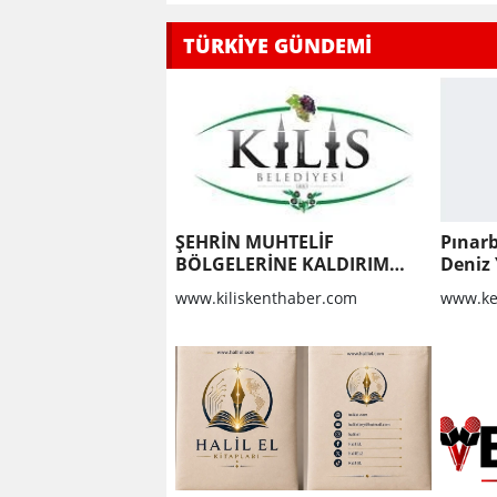
TÜRKİYE GÜNDEMİ
ŞEHRİN MUHTELİF
Pınarb
BÖLGELERİNE KALDIRIM
Deniz 
YAPILMASI VE BOZULAN
geçti
www.kiliskenthaber.com
www.ke
KALDIRIMLARIN
ONARILMASI YAPIM İŞİ