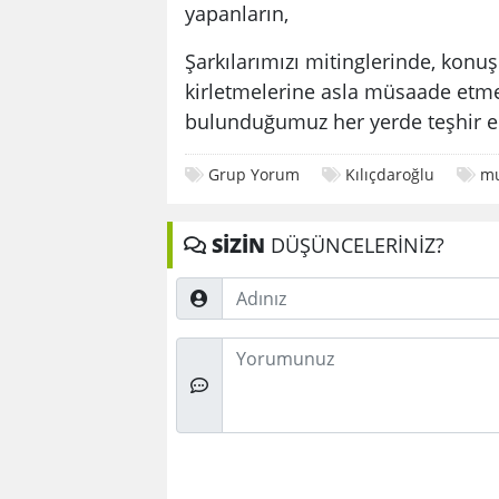
yapanların,
Şarkılarımızı mitinglerinde, konu
kirletmelerine asla müsaade etmey
bulunduğumuz her yerde teşhir e
Grup Yorum
Kılıçdaroğlu
mu
SİZİN
DÜŞÜNCELERİNİZ?
Adınız
Düşünceleriniz