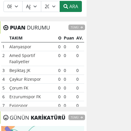
ARA
PUAN
DURUMU
TÜMÜ
TAKIM
O
Puan
AV.
1
Alanyaspor
0
0
0
2
Amed Sportif
0
0
0
Faaliyetler
3
Beşiktaş JK
0
0
0
4
Çaykur Rizespor
0
0
0
5
Çorum FK
0
0
0
6
Erzurumspor FK
0
0
0
7
Eyüpspor
0
0
0
8
Fenerbahçe
0
0
0
GÜNÜN
KARİKATÜRÜ
TÜMÜ
9
Galatasaray
0
0
0