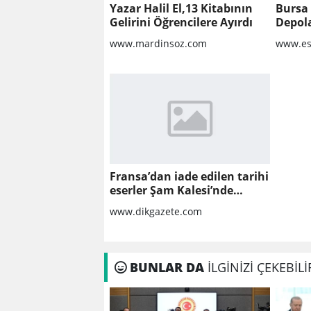
Yazar Halil El,13 Kitabının
Bursa
Gelirini Öğrencilere Ayırdı
Depola
Güvenl
www.mardinsoz.com
www.es
Bilinm
Fransa’dan iade edilen tarihi
eserler Şam Kalesi’nde
sergilendi
www.dikgazete.com
BUNLAR DA
İLGİNİZİ ÇEKEBİLİ