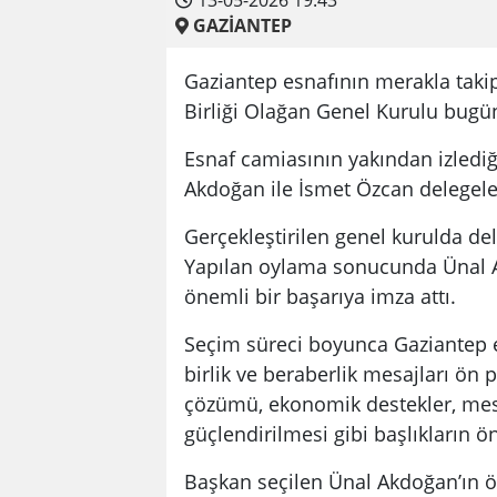
13-05-2026 19:43
GAZİANTEP
Gaziantep esnafının merakla takip
Birliği Olağan Genel Kurulu bugün 
Esnaf camiasının yakından izled
Akdoğan ile İsmet Özcan delegeleri
Gerçekleştirilen genel kurulda de
Yapılan oylama sonucunda Ünal A
önemli bir başarıya imza attı.
Seçim süreci boyunca Gaziantep es
birlik ve beraberlik mesajları ön
çözümü, ekonomik destekler, mesl
güçlendirilmesi gibi başlıkların 
Başkan seçilen Ünal Akdoğan’ın 