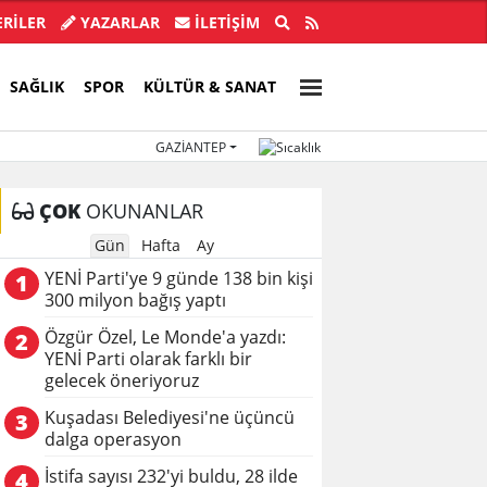
ye Başkanı İlkay Çiçek tutuklandı!
Türkiye, Suu
RİLER
YAZARLAR
İLETIŞIM
SAĞLIK
SPOR
KÜLTÜR & SANAT
GAZIANTEP
ÇOK
OKUNANLAR
Gün
Hafta
Ay
YENİ Parti'ye 9 günde 138 bin kişi
1
300 milyon bağış yaptı
Özgür Özel, Le Monde'a yazdı:
2
YENİ Parti olarak farklı bir
gelecek öneriyoruz
Kuşadası Belediyesi'ne üçüncü
3
dalga operasyon
İstifa sayısı 232'yi buldu, 28 ilde
4