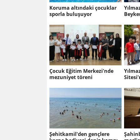
Koruma altındaki çocuklar
Yılma
sporla buluşuyor
Beyken
Çocuk Eğitim Merkezi'nde
Yılmaz
mezuniyet töreni
Sitesi
Şehitkamil'den gençlere
Şahinb