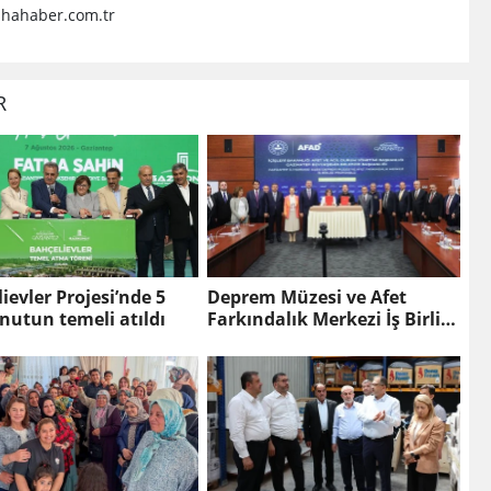
i Hizmet İçin
hahaber.com.tr
esi Gerekenler
R
ievler Projesi’nde 5
Deprem Müzesi ve Afet
nutun temeli atıldı
Farkındalık Merkezi İş Birliği
Protokolü