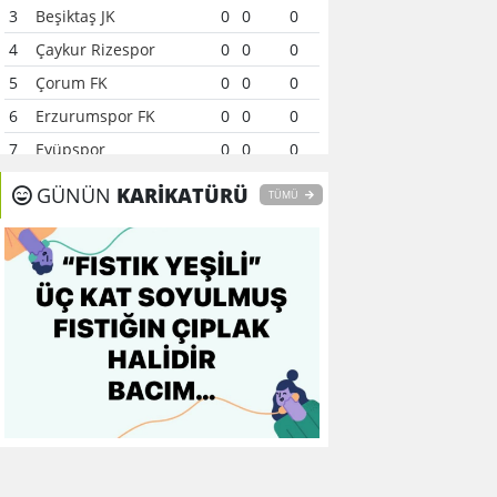
3
Beşiktaş JK
0
0
0
4
Çaykur Rizespor
0
0
0
5
Çorum FK
0
0
0
6
Erzurumspor FK
0
0
0
7
Eyüpspor
0
0
0
8
Fenerbahçe
0
0
0
GÜNÜN
KARİKATÜRÜ
TÜMÜ
9
Galatasaray
0
0
0
10
Gaziantep FK
0
0
0
11
Gençlerbirliği
0
0
0
12
Göztepe
0
0
0
13
Başakşehir FK
0
0
0
14
Kasımpaşa
0
0
0
15
Kocaelispor
0
0
0
16
Konyaspor
0
0
0
17
Samsunspor
0
0
0