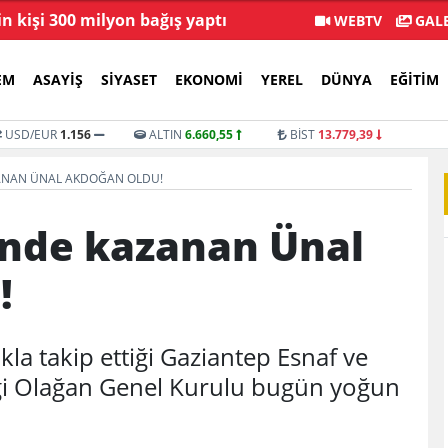
in kişi 300 milyon bağış yaptı
Menderes Beledi
WEBTV
GALE
EM
ASAYIŞ
SIYASET
EKONOMI
YEREL
DÜNYA
EĞITIM
USD/EUR
1.156
ALTIN
6.660,55
BİST
13.779,39
ANAN ÜNAL AKDOĞAN OLDU!
nde kazanan Ünal
!
la takip ettiği Gaziantep Esnaf ve
liği Olağan Genel Kurulu bugün yoğun