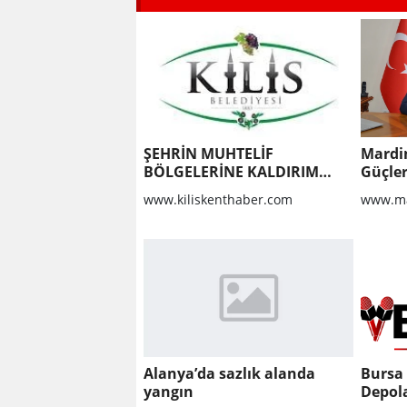
ŞEHRİN MUHTELİF
Mardi
BÖLGELERİNE KALDIRIM
Güçler
YAPILMASI VE BOZULAN
www.kiliskenthaber.com
www.ma
KALDIRIMLARIN
ONARILMASI YAPIM İŞİ
Alanya’da sazlık alanda
Bursa
yangın
Depola