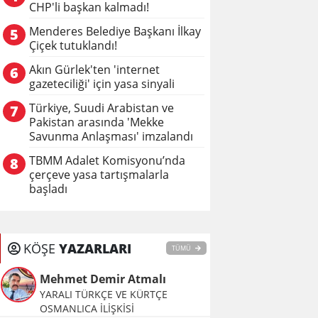
CHP'li başkan kalmadı!
Menderes Belediye Başkanı İlkay
5
Çiçek tutuklandı!
Akın Gürlek'ten 'internet
6
gazeteciliği' için yasa sinyali
Türkiye, Suudi Arabistan ve
7
Pakistan arasında 'Mekke
Savunma Anlaşması' imzalandı
TBMM Adalet Komisyonu’nda
8
çerçeve yasa tartışmalarla
başladı
KÖŞE
YAZARLARI
TÜMÜ
Mehmet Demir Atmalı
YARALI TÜRKÇE VE KÜRTÇE
OSMANLICA İLİŞKİSİ