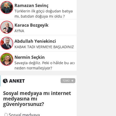
Ramazan Sevinç
Türklerin ilk göçü doğudan batıya
mı, batıdan doğuya mı oldu ?
Karaca Bozgeyik
AYNA
Abdullah Yeniekinci
KABAK TADI VERMEYE BAŞLADINIZ
Nermin Seçkin
Savaşta değiliz. Peki o hâlde bu acı
neden normalleşiyor?
ANKET
TÜMÜ
Sosyal medyaya mı internet
medyasına mı
güveniyorsunuz?
Sosyal medyaya