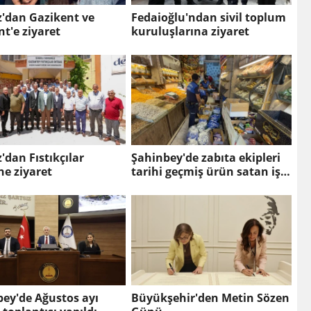
z'dan Gazikent ve
Fedaioğlu'ndan sivil toplum
t'e ziyaret
kuruluşlarına ziyaret
'dan Fıstıkçılar
Şahinbey'de zabıta ekipleri
'ne ziyaret
tarihi geçmiş ürün satan iş
yerini kapattı
ey'de Ağustos ayı
Büyükşehir'den Metin Sözen