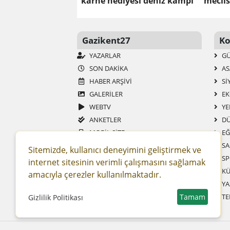
karne hediyesi deniz kampı
meclis
Gazikent27
Ko
YAZARLAR
G
SON DAKIKA
AS
HABER ARŞIVI
SI
GALERİLER
EK
WEBTV
YE
ANKETLER
DÜ
MOBIL SITE
EĞ
RSS
SA
Sitemizde, kullanıcı deneyimini geliştirmek ve
SITENE EKLE
SP
internet sitesinin verimli çalışmasını sağlamak
KENT WIKI
KÜ
amacıyla çerezler kullanılmaktadır.
KENT REHBERI
YA
Tamam
TE
Gizlilik Politikası