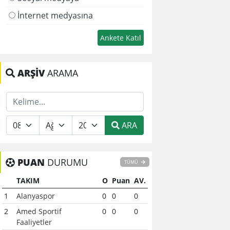
İnternet medyasına
ARŞİV
ARAMA
ARA
PUAN
DURUMU
TÜMÜ
TAKIM
O
Puan
AV.
1
Alanyaspor
0
0
0
2
Amed Sportif
0
0
0
Faaliyetler