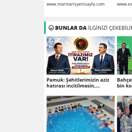
Güvenl
www.marmarisyenisayfa.com
www.es
Bilinm
BUNLAR DA
İLGİNİZİ ÇEKEBİLİ
Pamuk: Şehitlerimizin aziz
Bahçel
hatırası incitilmesin,
bin ko
gazilerimizin fedakârlıkları
gölgelenmesin