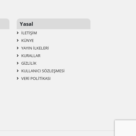
Yasal
İLETIŞIM
KÜNYE
YAYIN İLKELERI
KURALLAR
GIZLILIK
KULLANICI SÖZLEŞMESI
VERI POLITIKASI