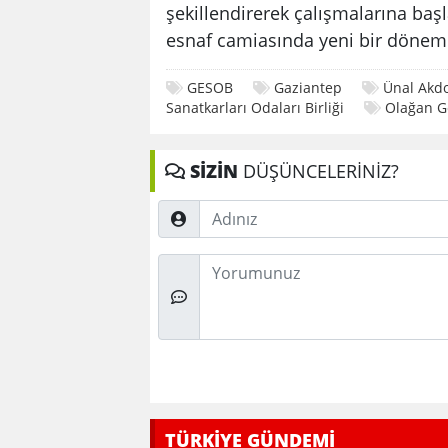
şekillendirerek çalışmalarına ba
esnaf camiasında yeni bir dönemin
GESOB
Gaziantep
Ünal Akd
Sanatkarları Odaları Birliği
Olağan G
SİZİN
DÜŞÜNCELERİNİZ?
Adınız
Düşünceleriniz
TÜRKİYE GÜNDEMİ