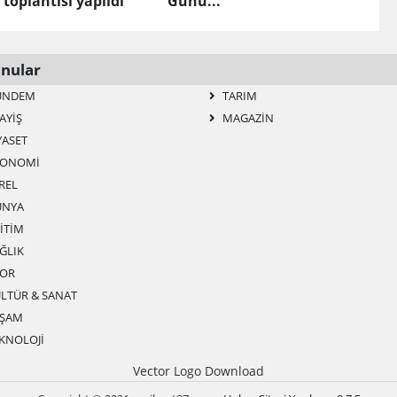
 toplantısı yapıldı
Günü...
nular
ÜNDEM
TARIM
AYIŞ
MAGAZIN
YASET
ONOMI
REL
NYA
ITIM
ĞLIK
OR
LTÜR & SANAT
ŞAM
KNOLOJI
Vector Logo Download