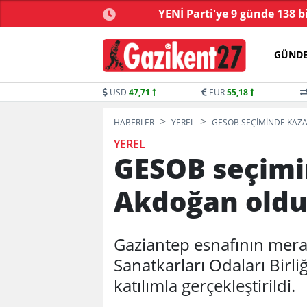
ve yasa tartışmalarla
YENİ Parti'ye 9 günde 138 b
başladı
GÜND
USD
47,71
EUR
55,18
HABERLER
YEREL
GESOB SEÇIMINDE KAZ
YEREL
GESOB seçimi
Akdoğan oldu
Gaziantep esnafının merak
Sanatkarları Odaları Bir
katılımla gerçekleştirildi.