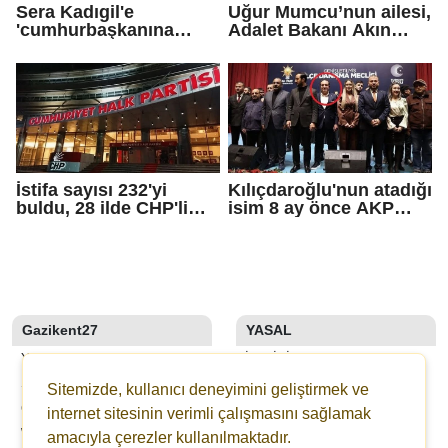
Sera Kadıgil'e
Uğur Mumcu’nun ailesi,
'cumhurbaşkanına
Adalet Bakanı Akın
hakaret' ve 'tehdit'
Gürlek ile görüştü
soruşturması
İstifa sayısı 232'yi
Kılıçdaroğlu'nun atadığı
buldu, 28 ilde CHP'li
isim 8 ay önce AKP
başkan kalmadı!
rozeti takmış!
Gazikent27
YASAL
YAZARLAR
İLETIŞIM
SON DAKİKA
KÜNYE
Sitemizde, kullanıcı deneyimini geliştirmek ve
GALERİLER
YAYIN İLKELERI
internet sitesinin verimli çalışmasını sağlamak
WEBTV
KURALLAR
amacıyla çerezler kullanılmaktadır.