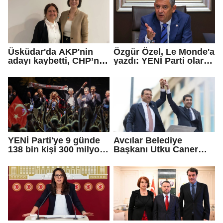
Üsküdar'da AKP'nin
Özgür Özel, Le Monde'a
adayı kaybetti, CHP’nin
yazdı: YENİ Parti olarak
adayı Sibel Tan
farklı bir gelecek
Çetinkaya Başkan
öneriyoruz
Vekili seçildi
YENİ Parti'ye 9 günde
Avcılar Belediye
138 bin kişi 300 milyon
Başkanı Utku Caner
bağış yaptı
Çaykara için tahliye
kararı