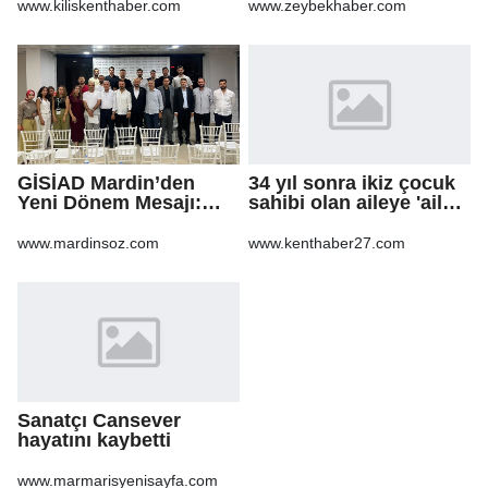
www.kiliskenthaber.com
www.zeybekhaber.com
GİSİAD Mardin’den
34 yıl sonra ikiz çocuk
Yeni Dönem Mesajı:
sahibi olan aileye 'aile
Daha Çok Sahada,
danışmanlığı' desteği
Daha Çok Üretim
www.mardinsoz.com
www.kenthaber27.com
Sanatçı Cansever
hayatını kaybetti
www.marmarisyenisayfa.com