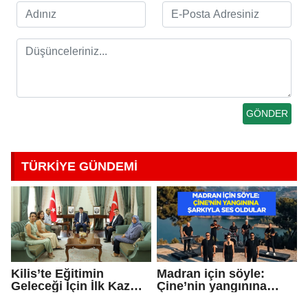
TÜRKİYE GÜNDEMİ
Kilis’te Eğitimin
Madran için söyle:
Geleceği İçin İlk Kazma
Çine’nin yangınına
Vuruldu!
şarkıyla ses oldular