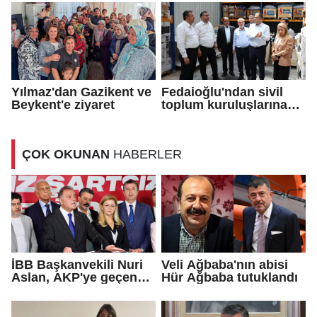
Yılmaz'dan Gazikent ve
Fedaioğlu'ndan sivil
Beykent'e ziyaret
toplum kuruluşlarına
ziyaret
ÇOK OKUNAN
HABERLER
İBB Başkanvekili Nuri
Veli Ağbaba'nın abisi
Aslan, AKP'ye geçen
Hür Ağbaba tutuklandı
Eren Ali Bingöl'ün
iddialarına yanıt verdi