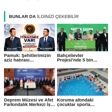
BUNLAR DA
İLGİNİZİ ÇEKEBİLİR
Pamuk: Şehitlerimizin
Bahçelievler
aziz hatırası
Projesi’nde 5 bin
incitilmesin,
konutun temeli atıldı
gazilerimizin
fedakârlıkları
gölgelenmesin
Deprem Müzesi ve Afet
Koruma altındaki
Farkındalık Merkezi İş
çocuklar sporla
Birliği Protokolü
buluşuyor