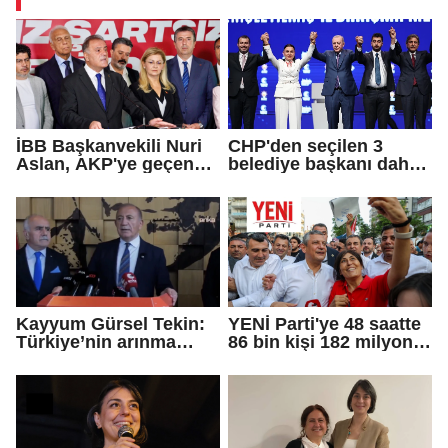
İBB Başkanvekili Nuri
CHP'den seçilen 3
Aslan, AKP'ye geçen
belediye başkanı daha
Eren Ali Bingöl'ün
AKP'ye geçti!
iddialarına yanıt verdi
Kayyum Gürsel Tekin:
YENİ Parti'ye 48 saatte
Türkiye’nin arınma
86 bin kişi 182 milyon
merkezine hoş
lira bağışladı
geldiniz...