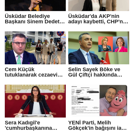
Üsküdar Belediye
Üsküdar'da AKP'nin
Başkanı Sinem Dedetaş
adayı kaybetti, CHP’nin
tutuklandı
adayı Sibel Tan
Çetinkaya Başkan
Vekili seçildi
Cem Küçük
Selin Sayek Böke ve
tutuklanarak cezaevine
Gül Çiftçi hakkında
gönderildi
disiplin süreci
başlatılacak
Sera Kadıgil'e
YENİ Parti, Melih
'cumhurbaşkanına
Gökçek'in bağışını iade
hakaret' ve 'tehdit'
etti