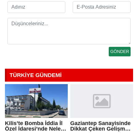
TÜRKİYE GÜNDEMİ
Kilis’te Bomba İddia İl
Gaziantep Sanayisinde
Özel İdaresi’nde Neler
Dikkat Çeken Gelişme,
Oluyor?
Uslu Group Finansal