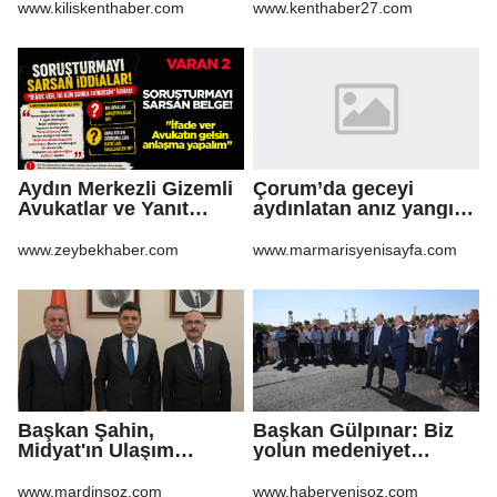
Yeniden Yapılandırma
www.kiliskenthaber.com
www.kenthaber27.com
Sürecine Girdi
Aydın Merkezli Gizemli
Çorum’da geceyi
Avukatlar ve Yanıt
aydınlatan anız yangını
Bekleyen Sorular
korkuttu
www.zeybekhaber.com
www.marmarisyenisayfa.com
Başkan Şahin,
Başkan Gülpınar: Biz
Midyat'ın Ulaşım
yolun medeniyet
Yatırımlarını Ankara'ya
olduğuna inanıyoruz
Taşıdı
www.mardinsoz.com
www.haberyenisoz.com