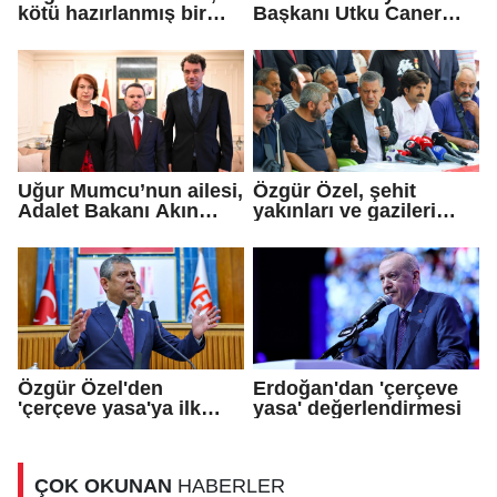
kötü hazırlanmış bir
Başkanı Utku Caner
teklif...
Çaykara için tahliye
kararı
Uğur Mumcu’nun ailesi,
Özgür Özel, şehit
Adalet Bakanı Akın
yakınları ve gazileri
Gürlek ile görüştü
ziyaret etti
Özgür Özel'den
Erdoğan'dan 'çerçeve
'çerçeve yasa'ya ilk
yasa' değerlendirmesi
tepki
ÇOK OKUNAN
HABERLER