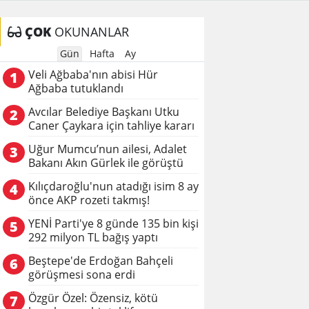
ÇOK
OKUNANLAR
Gün
Hafta
Ay
Veli Ağbaba'nın abisi Hür
1
Ağbaba tutuklandı
Avcılar Belediye Başkanı Utku
2
Caner Çaykara için tahliye kararı
Uğur Mumcu’nun ailesi, Adalet
3
Bakanı Akın Gürlek ile görüştü
Kılıçdaroğlu'nun atadığı isim 8 ay
4
önce AKP rozeti takmış!
YENİ Parti'ye 8 günde 135 bin kişi
5
292 milyon TL bağış yaptı
Beştepe'de Erdoğan Bahçeli
6
görüşmesi sona erdi
Özgür Özel: Özensiz, kötü
7