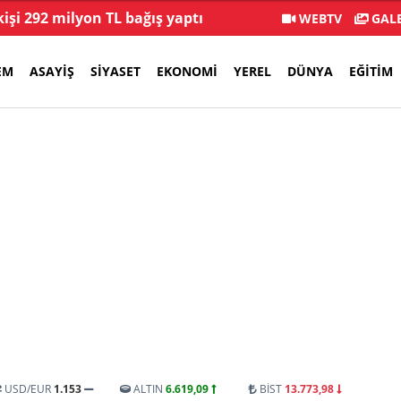
kişi 292 milyon TL bağış yaptı
Veli Ağba
WEBTV
GALE
EM
ASAYIŞ
SIYASET
EKONOMI
YEREL
DÜNYA
EĞITIM
USD/EUR
1.153
ALTIN
6.619,09
BİST
13.773,98