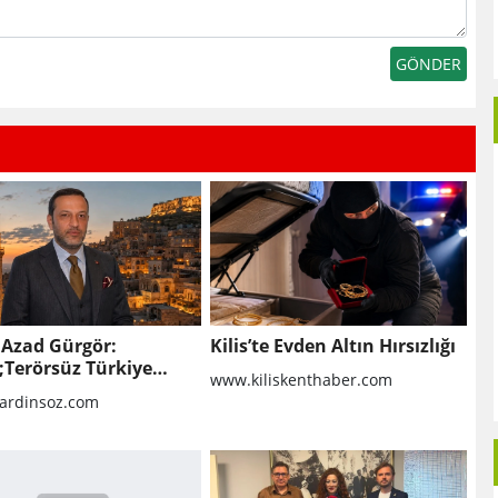
 Azad Gürgör:
Kilis’te Evden Altın Hırsızlığı
;Terörsüz Türkiye
www.kiliskenthaber.com
kolü Mardin Turizmi
rdinsoz.com
eni Bir Dönemin
gıcıdır&quot;