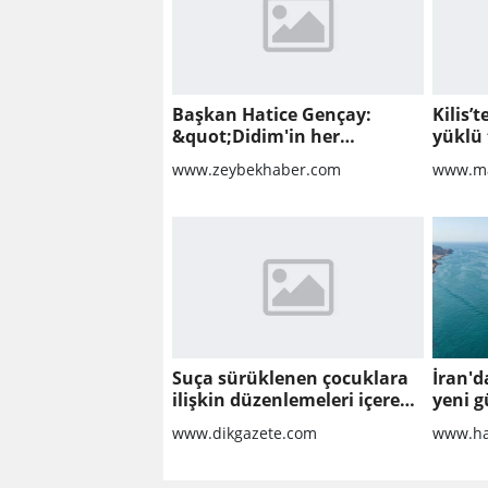
Başkan Hatice Gençay:
Kilis’
&quot;Didim'in her
yüklü 
noktasında gece gündüz
www.zeybekhaber.com
www.ma
sahadayız&quot;
Suça sürüklenen çocuklara
İran'd
ilişkin düzenlemeleri içeren
yeni g
kanun teklifi'nin ilk 2
www.dikgazete.com
www.ha
maddesi kabul edildi