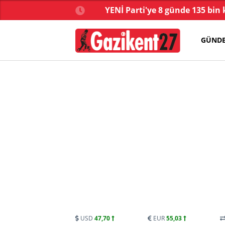
çüncü dalga operasyon
YENİ Parti'ye 8 günde 135 bin 
GÜND
USD
47,70
EUR
55,03