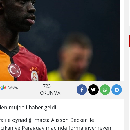
723
OKUNMA
en müjdeli haber geldi.
ya ile oynadığı maçta Alisson Becker ile
 çıkan ve Paraguay maçında forma giyemeyen