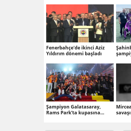
Fenerbahçe'de ikinci Aziz
Şahin
Yıldırım dönemi başladı
şampiy
Şampiyon Galatasaray,
Mirce
Rams Park’ta kupasına
savaşı
kavuştu