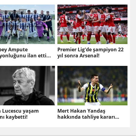
başladı!
bey Ampute
Premier Lig'de şampiyon 22
onluğunu ilan etti...
yıl sonra Arsenal!
a Lucescu yaşam
Mert Hakan Yandaş
nı kaybetti!
hakkında tahliye kararı
verildi!