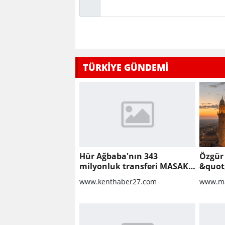
TÜRKİYE GÜNDEMİ
Hür Ağbaba'nın 343
Özgür
milyonluk transferi MASAK
&quot
raporunda! Veli Ağbaba'ya
Proto
www.kenthaber27.com
www.ma
milyonlar gitmiş
İçin Y
Başlan