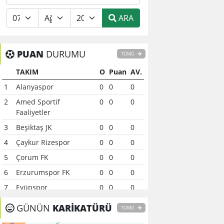
ARA
PUAN
DURUMU
TÜMÜ
TAKIM
O
Puan
AV.
1
Alanyaspor
0
0
0
2
Amed Sportif
0
0
0
Faaliyetler
3
Beşiktaş JK
0
0
0
4
Çaykur Rizespor
0
0
0
5
Çorum FK
0
0
0
6
Erzurumspor FK
0
0
0
7
Eyüpspor
0
0
0
8
Fenerbahçe
0
0
0
GÜNÜN
KARİKATÜRÜ
TÜMÜ
9
Galatasaray
0
0
0