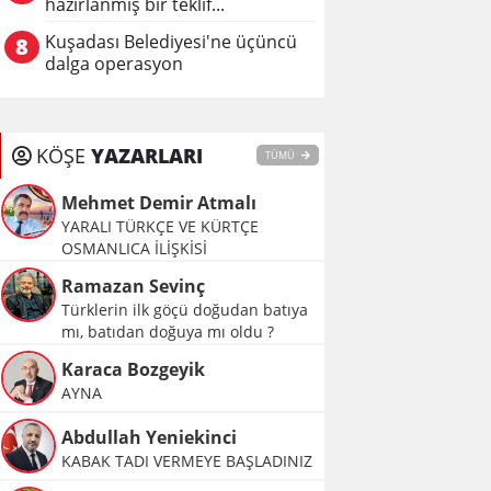
hazırlanmış bir teklif...
Kuşadası Belediyesi'ne üçüncü
8
dalga operasyon
KÖŞE
YAZARLARI
TÜMÜ
Mehmet Demir Atmalı
YARALI TÜRKÇE VE KÜRTÇE
OSMANLICA İLİŞKİSİ
Ramazan Sevinç
Türklerin ilk göçü doğudan batıya
mı, batıdan doğuya mı oldu ?
Karaca Bozgeyik
AYNA
Abdullah Yeniekinci
KABAK TADI VERMEYE BAŞLADINIZ