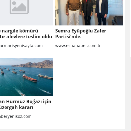
te nargile kömürü
Semra Eyüpoğlu Zafer
tır alevlere teslim oldu
Partisi’nde.
rmarisyenisayfa.com
www.eshahaber.com.tr
an Hürmüz Boğazı için
üzergah kararı
beryenisoz.com