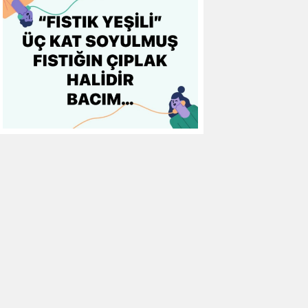
10
Gaziantep FK
0
0
0
11
Gençlerbirliği
0
0
0
12
Göztepe
0
0
0
13
Başakşehir FK
0
0
0
14
Kasımpaşa
0
0
0
15
Kocaelispor
0
0
0
16
Konyaspor
0
0
0
17
Samsunspor
0
0
0
18
Trabzonspor
0
0
0