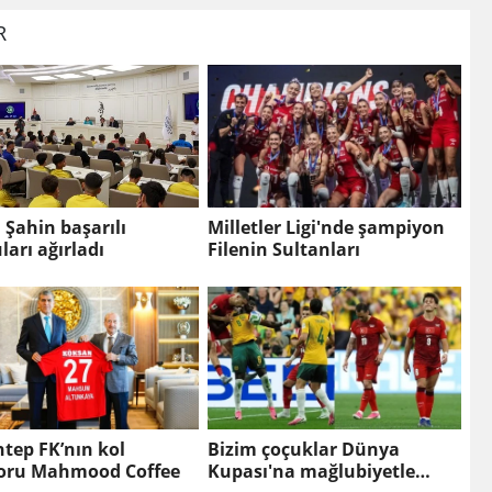
R
Şahin başarılı
Milletler Ligi'nde şampiyon
ları ağırladı
Filenin Sultanları
tep FK’nın kol
Bizim çoçuklar Dünya
oru Mahmood Coffee
Kupası'na mağlubiyetle