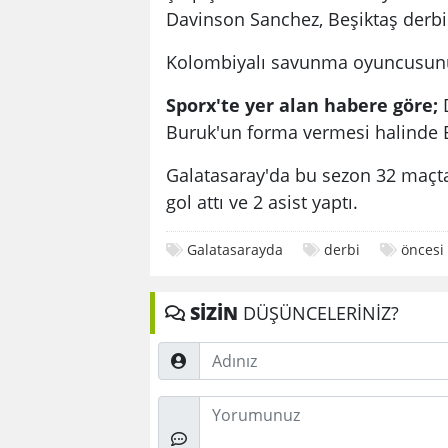
Davinson Sanchez, Beşiktaş derbi
Kolombiyalı savunma oyuncusunun 
Sporx'te yer alan habere göre;
D
Buruk'un forma vermesi halinde B
Galatasaray'da bu sezon 32 maçt
gol attı ve 2 asist yaptı.
Galatasarayda
derbi
öncesi
SİZİN
DÜŞÜNCELERİNİZ?
Adınız
Düşünceleriniz