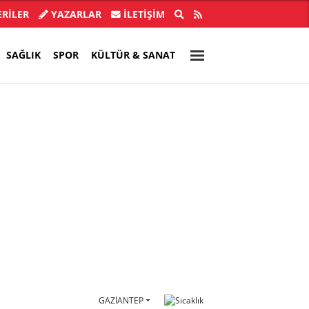
ba'nın abisi Hür Ağbaba tutuklandı
Özgür Ö
RİLER
YAZARLAR
İLETIŞIM
SAĞLIK
SPOR
KÜLTÜR & SANAT
GAZIANTEP