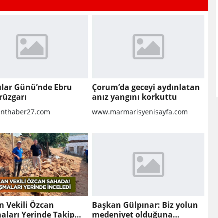
lılar Günü’nde Ebru
Çorum’da geceyi aydınlatan
rüzgarı
anız yangını korkuttu
nthaber27.com
www.marmarisyenisayfa.com
n Vekili Özcan
Başkan Gülpınar: Biz yolun
aları Yerinde Takip
medeniyet olduğuna