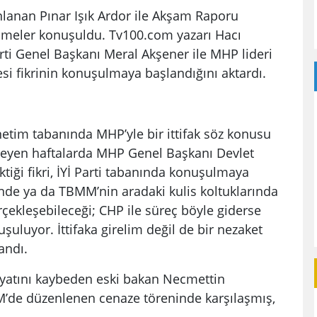
ınlanan Pınar Işık Ardor ile Akşam Raporu
şmeler konuşuldu. Tv100.com yazarı Hacı
Parti Genel Başkanı Meral Akşener ile MHP lideri
esi fikrinin konuşulmaya başlandığını aktardı.
yönetim tabanında MHP’yle bir ittifak söz konusu
erleyen haftalarda MHP Genel Başkanı Devlet
ktiği fikri, İYİ Parti tabanında konuşulmaya
de ya da TBMM’nin aradaki kulis koltuklarında
çekleşebileceği; CHP ile süreç böyle giderse
uluyor. İttifaka girelim değil de bir nezaket
andı.
ayatını kaybeden eski bakan Necmettin
M’de düzenlenen cenaze töreninde karşılaşmış,