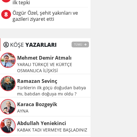
ilk tepki
Özgür Özel, şehit yakınları ve
8
gazileri ziyaret etti
KÖŞE
YAZARLARI
TÜMÜ
Mehmet Demir Atmalı
YARALI TÜRKÇE VE KÜRTÇE
OSMANLICA İLİŞKİSİ
Ramazan Sevinç
Türklerin ilk göçü doğudan batıya
mı, batıdan doğuya mı oldu ?
Karaca Bozgeyik
AYNA
Abdullah Yeniekinci
KABAK TADI VERMEYE BAŞLADINIZ