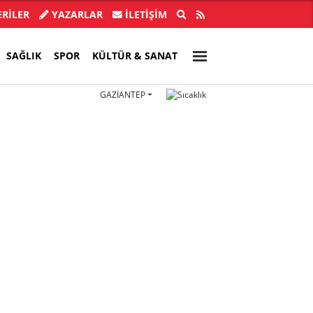
 Manisa İl Başkanı gözaltına alındı!
E
RİLER
YAZARLAR
İLETIŞIM
SAĞLIK
SPOR
KÜLTÜR & SANAT
GAZIANTEP