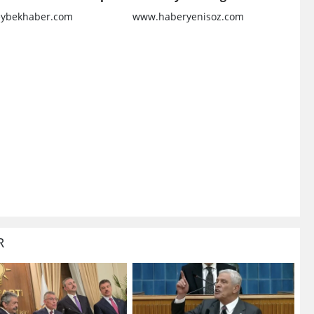
inanıyoruz
ybekhaber.com
www.haberyenisoz.com
R