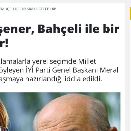
BAHÇELI ILE BIR ARAYA GELEBILIR!
şener, Bahçeli ile bir
r!
ıklamalarla yerel seçimde Millet
söyleyen İYİ Parti Genel Başkanı Meral
aşmaya hazırlandığı iddia edildi.