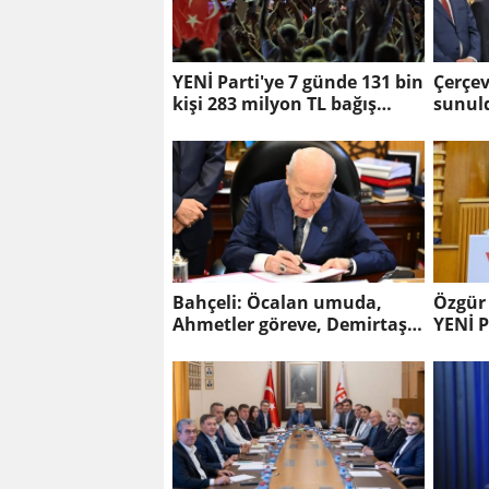
YENİ Parti'ye 7 günde 131 bin
Çerçe
kişi 283 milyon TL bağış
sunul
yaptı
Bahçeli: Öcalan umuda,
Özgür 
Ahmetler göreve, Demirtaş
YENİ P
evine dönmeli...