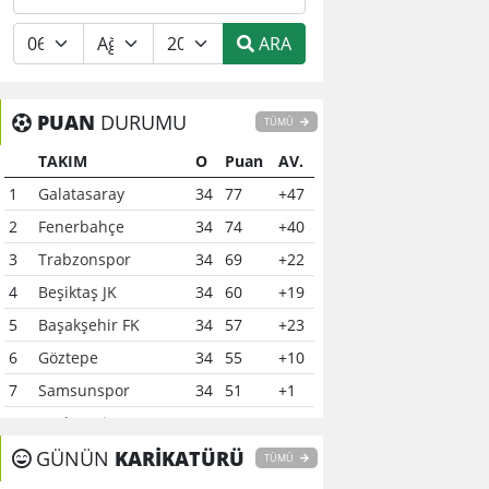
ARA
PUAN
DURUMU
TÜMÜ
TAKIM
O
Puan
AV.
1
Galatasaray
34
77
+47
2
Fenerbahçe
34
74
+40
3
Trabzonspor
34
69
+22
4
Beşiktaş JK
34
60
+19
5
Başakşehir FK
34
57
+23
6
Göztepe
34
55
+10
7
Samsunspor
34
51
+1
8
Çaykur Rizespor
34
41
-6
9
GÜNÜN
Konyaspor
KARİKATÜRÜ
34
40
-7
TÜMÜ
10
Kocaelispor
34
37
-12