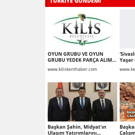
TÜRKİYE GÜNDEMİ
OYUN GRUBU VE OYUN
‘Sivas
GRUBU YEDEK PARÇA ALIM
Yaşar 
İŞİ
www.kiliskenthaber.com
www.ke
Başkan Şahin, Midyat'ın
Başka
Ulaşım Yatırımlarını
Çalışm