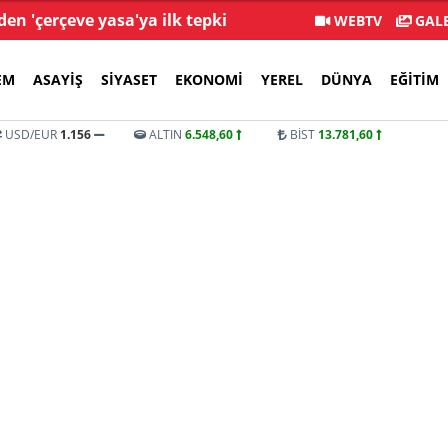
en 'çerçeve yasa'ya ilk tepki
YENİ Parti
WEBTV
GALE
EM
ASAYIŞ
SIYASET
EKONOMI
YEREL
DÜNYA
EĞITIM
USD/EUR
1.156
ALTIN
6.548,60
BİST
13.781,60