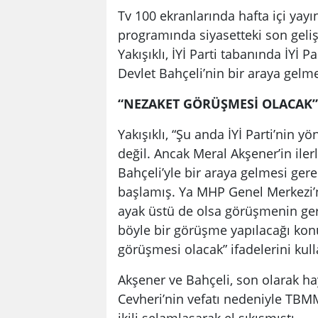
Tv 100 ekranlarında hafta içi yay
programında siyasetteki son geli
Yakışıklı, İYİ Parti tabanında İYİ 
Devlet Bahçeli’nin bir araya gelm
“NEZAKET GÖRÜŞMESİ OLACAK”
Yakışıklı, “Şu anda İYİ Parti’nin 
değil. Ancak Meral Akşener’in il
Bahçeli’yle bir araya gelmesi gere
başlamış. Ya MHP Genel Merkezi’n
ayak üstü de olsa görüşmenin ger
böyle bir görüşme yapılacağı konuş
görüşmesi olacak” ifadelerini kull
Akşener ve Bahçeli, son olarak h
Cevheri’nin vefatı nedeniyle TBM
ikili selamlaşarak el sıkışmıştı.