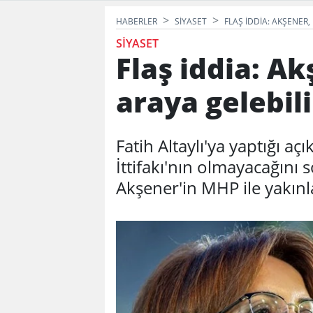
HABERLER
SIYASET
FLAŞ IDDIA: AKŞENER, 
SIYASET
Flaş iddia: Ak
araya gelebili
Fatih Altaylı'ya yaptığı aç
İttifakı'nın olmayacağını 
Akşener'in MHP ile yakınl