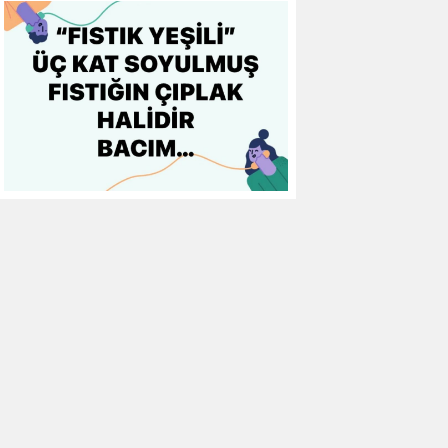
11
Alanyaspor
34
37
0
12
Gaziantep FK
34
37
-15
13
Kasımpaşa
34
35
-16
14
Gençlerbirliği
34
34
-11
15
Eyüpspor
34
33
-15
16
Antalyaspor
34
32
-22
17
Kayserispor
34
30
-35
18
Fatih Karagümrük
34
30
-23