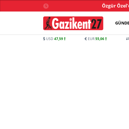
ve gazileri ziyaret etti
Özgür Özel'd
GÜND
USD
47,59
EUR
55,06