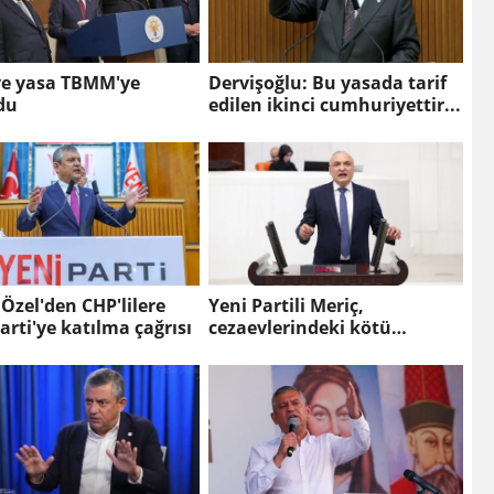
ve yasa TBMM'ye
Dervişoğlu: Bu yasada tarif
du
edilen ikinci cumhuriyettir...
Özel'den CHP'lilere
Yeni Partili Meriç,
arti'ye katılma çağrısı
cezaevlerindeki kötü
koşulları meclis gündemine
taşıdı