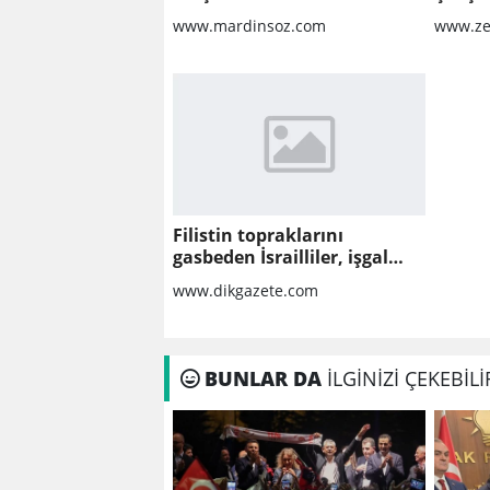
Ankara'ya Taşıdı
Etti
www.mardinsoz.com
www.ze
Filistin topraklarını
gasbeden İsrailliler, işgal
altındaki Batı Şeria’daki
www.dikgazete.com
saldırılarını sürdürdü
BUNLAR DA
İLGİNİZİ ÇEKEBİLİ