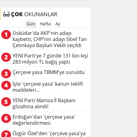
ÇOK
OKUNANLAR
Gün
Hafta
Ay
Üsküdar'da AKP'nin adayı
1
kaybetti, CHP’nin adayı Sibel Tan
Çetinkaya Başkan Vekili seçildi
YENİ Parti'ye 7 günde 131 bin kişi
2
283 milyon TL bağış yaptı
Çerçeve yasa TBMM'ye sunuldu
3
İşte 'çerçeve yasa' kanun teklifi
4
maddeleri...
YENİ Parti Manisa İl Başkanı
5
gözaltına alındı!
Erdoğan'dan 'çerçeve yasa'
6
değerlendirmesi
Özgür Özel'den 'çerçeve yasa'ya
7