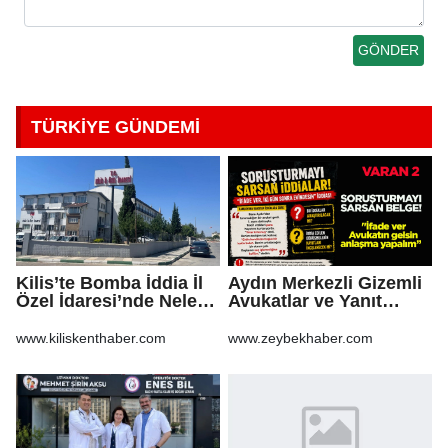
TÜRKİYE GÜNDEMİ
Kilis’te Bomba İddia İl
Aydın Merkezli Gizemli
Özel İdaresi’nde Neler
Avukatlar ve Yanıt
Oluyor?
Bekleyen Sorular
www.kiliskenthaber.com
www.zeybekhaber.com