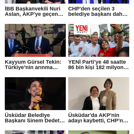
İBB Başkanvekili Nuri
CHP'den seçilen 3
Aslan, AKP'ye geçen
belediye başkanı daha
Eren Ali Bingöl'ün
AKP'ye geçti!
iddialarına yanıt verdi
Kayyum Gürsel Tekin:
YENİ Parti'ye 48 saatte
Türkiye’nin arınma
86 bin kişi 182 milyon
merkezine hoş
lira bağışladı
geldiniz...
Üsküdar Belediye
Üsküdar'da AKP'nin
Başkanı Sinem Dedetaş
adayı kaybetti, CHP’nin
tutuklandı
adayı Sibel Tan
Çetinkaya Başkan