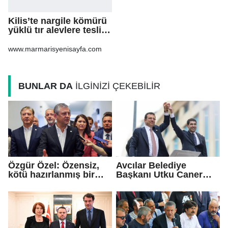
Kilis’te nargile kömürü
yüklü tır alevlere teslim
oldu
www.marmarisyenisayfa.com
BUNLAR DA
İLGİNİZİ ÇEKEBİLİR
Özgür Özel: Özensiz,
Avcılar Belediye
kötü hazırlanmış bir
Başkanı Utku Caner
teklif...
Çaykara için tahliye
kararı