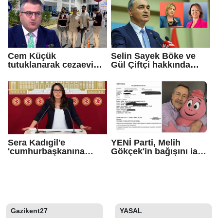
Vekili seçildi
Cem Küçük
Selin Sayek Böke ve
tutuklanarak cezaevine
Gül Çiftçi hakkında
gönderildi
disiplin süreci
başlatılacak
Sera Kadıgil'e
YENİ Parti, Melih
'cumhurbaşkanına
Gökçek'in bağışını iade
hakaret' ve 'tehdit'
etti
soruşturması
Gazikent27
YASAL