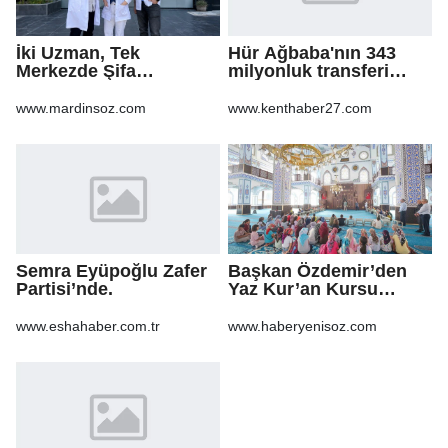
İki Uzman, Tek
Hür Ağbaba'nın 343
Merkezde Şifa
milyonluk transferi
Dağıtacak
MASAK raporunda! Veli
Ağbaba'ya milyonlar
www.mardinsoz.com
www.kenthaber27.com
gitmiş
Semra Eyüpoğlu Zafer
Başkan Özdemir’den
Partisi’nde.
Yaz Kur’an Kursu
öğrencilerine ziyaret
www.eshahaber.com.tr
www.haberyenisoz.com