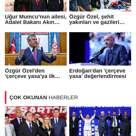
Uğur Mumcu’nun ailesi,
Özgür Özel, şehit
Adalet Bakanı Akın
yakınları ve gazileri
Gürlek ile görüştü
ziyaret etti
Özgür Özel'den
Erdoğan'dan 'çerçeve
'çerçeve yasa'ya ilk
yasa' değerlendirmesi
tepki
ÇOK OKUNAN
HABERLER