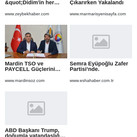
&quot;Didim'in her
Çıkarırken Yakalandı
noktasında gece
gündüz
www.zeybekhaber.com
www.marmarisyenisayfa.com
sahadayız&quot;
Mardin TSO ve
Semra Eyüpoğlu Zafer
PAYCELL Güçlerini
Partisi’nde.
Birleştirdi
www.mardinsoz.com
www.eshahaber.com.tr
ABD Başkanı Trump,
doğumla vatandaşlığa