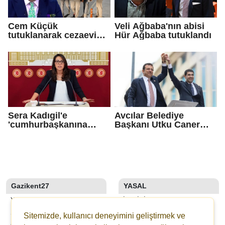
Cem Küçük
Veli Ağbaba'nın abisi
tutuklanarak cezaevine
Hür Ağbaba tutuklandı
gönderildi
Sera Kadıgil'e
Avcılar Belediye
'cumhurbaşkanına
Başkanı Utku Caner
hakaret' ve 'tehdit'
Çaykara için tahliye
soruşturması
kararı
Gazikent27
YASAL
YAZARLAR
İLETIŞIM
SON DAKİKA
KÜNYE
Sitemizde, kullanıcı deneyimini geliştirmek ve