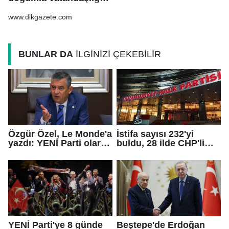
yönelik kısıtlamaları
genişleten
www.dikgazete.com
kararnameler imzaladı
BUNLAR DA
İLGİNİZİ ÇEKEBİLİR
Özgür Özel, Le Monde'a
İstifa sayısı 232'yi
yazdı: YENİ Parti olarak
buldu, 28 ilde CHP'li
farklı bir gelecek
başkan kalmadı!
öneriyoruz
YENİ Parti'ye 8 günde
Beştepe'de Erdoğan