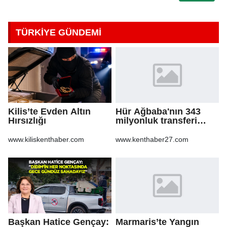
TÜRKİYE GÜNDEMİ
Kilis’te Evden Altın
Hür Ağbaba'nın 343
Hırsızlığı
milyonluk transferi
MASAK raporunda! Veli
Ağbaba'ya milyonlar
www.kiliskenthaber.com
www.kenthaber27.com
gitmiş
Başkan Hatice Gençay:
Marmaris’te Yangın