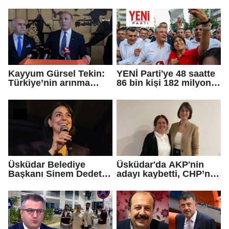
Eren Ali Bingöl'ün
AKP'ye geçti!
iddialarına yanıt verdi
Kayyum Gürsel Tekin:
YENİ Parti'ye 48 saatte
Türkiye’nin arınma
86 bin kişi 182 milyon
merkezine hoş
lira bağışladı
geldiniz...
Üsküdar Belediye
Üsküdar'da AKP'nin
Başkanı Sinem Dedetaş
adayı kaybetti, CHP’nin
tutuklandı
adayı Sibel Tan
Çetinkaya Başkan
Vekili seçildi