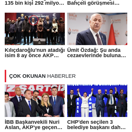
135 bin kişi 292 milyon
Bahçeli görüşmesi
TL bağış yaptı
sona erdi
Kılıçdaroğlu'nun atadığı
Ümit Özdağ: Şu anda
isim 8 ay önce AKP
cezaevlerinde bulunan
rozeti takmış!
adli mahkumların suçu
ne?
ÇOK OKUNAN
HABERLER
İBB Başkanvekili Nuri
CHP'den seçilen 3
Aslan, AKP'ye geçen
belediye başkanı daha