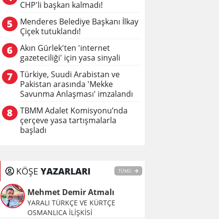
CHP'li başkan kalmadı!
Menderes Belediye Başkanı İlkay
5
Çiçek tutuklandı!
Akın Gürlek'ten 'internet
6
gazeteciliği' için yasa sinyali
Türkiye, Suudi Arabistan ve
7
Pakistan arasında 'Mekke
Savunma Anlaşması' imzalandı
TBMM Adalet Komisyonu’nda
8
çerçeve yasa tartışmalarla
başladı
KÖŞE
YAZARLARI
TÜMÜ
Mehmet Demir Atmalı
YARALI TÜRKÇE VE KÜRTÇE
OSMANLICA İLİŞKİSİ