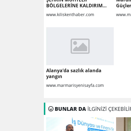
BÖLGELERİNE KALDIRIM
Güçler
YAPILMASI VE BOZULAN
www.kiliskenthaber.com
www.ma
KALDIRIMLARIN
ONARILMASI YAPIM İŞİ
Alanya’da sazlık alanda
yangın
www.marmarisyenisayfa.com
BUNLAR DA
İLGİNİZİ ÇEKEBİLİ