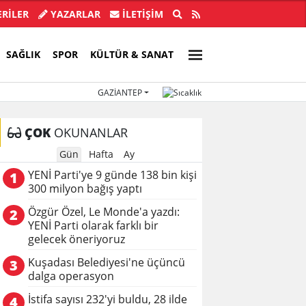
ye Başkanı İlkay Çiçek tutuklandı!
Türkiye, Suu
RİLER
YAZARLAR
İLETIŞIM
SAĞLIK
SPOR
KÜLTÜR & SANAT
GAZIANTEP
ÇOK
OKUNANLAR
Gün
Hafta
Ay
YENİ Parti'ye 9 günde 138 bin kişi
1
300 milyon bağış yaptı
Özgür Özel, Le Monde'a yazdı:
2
YENİ Parti olarak farklı bir
gelecek öneriyoruz
Kuşadası Belediyesi'ne üçüncü
3
dalga operasyon
İstifa sayısı 232'yi buldu, 28 ilde
4