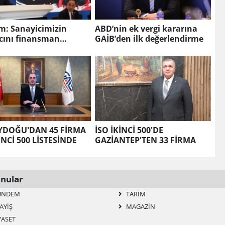
ım: Sanayicimizin
ABD’nin ek vergi kararına
cını finansman
GAİB’den ilk değerlendirme
eri tüketiyor
DOĞU'DAN 45 FİRMA
İSO İKİNCİ 500'DE
İNCİ 500 LİSTESİNDE
GAZİANTEP'TEN 33 FİRMA
nular
ÜNDEM
TARIM
AYIŞ
MAGAZIN
YASET