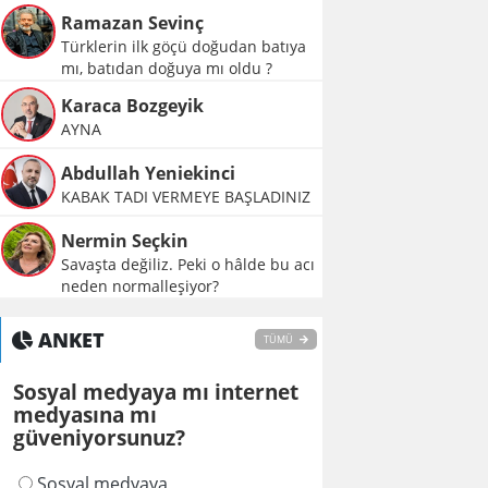
Ramazan Sevinç
Türklerin ilk göçü doğudan batıya
mı, batıdan doğuya mı oldu ?
Karaca Bozgeyik
AYNA
Abdullah Yeniekinci
KABAK TADI VERMEYE BAŞLADINIZ
Nermin Seçkin
Savaşta değiliz. Peki o hâlde bu acı
neden normalleşiyor?
ANKET
TÜMÜ
Sosyal medyaya mı internet
medyasına mı
güveniyorsunuz?
Sosyal medyaya