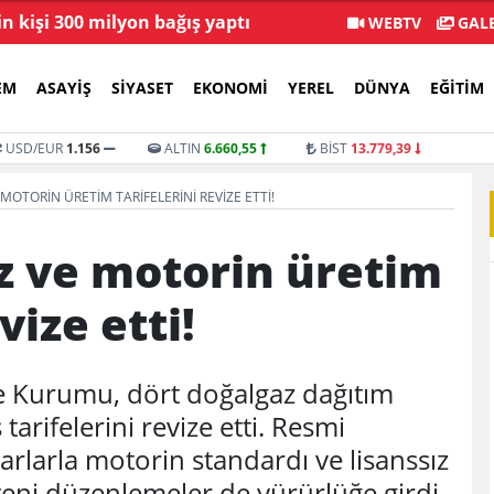
in kişi 300 milyon bağış yaptı
Menderes Beledi
WEBTV
GALE
EM
ASAYIŞ
SIYASET
EKONOMI
YEREL
DÜNYA
EĞITIM
USD/EUR
1.156
ALTIN
6.660,55
BİST
13.779,39
OTORIN ÜRETIM TARIFELERINI REVIZE ETTI!
z ve motorin üretim
vize etti!
e Kurumu, dört doğalgaz dağıtım
tarifelerini revize etti. Resmi
rlarla motorin standardı ve lisanssız
 yeni düzenlemeler de yürürlüğe girdi.