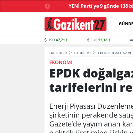
ve yasa tartışmalarla
YENİ Parti'ye 9 günde 138 b
başladı
GÜND
USD
47,71
EUR
55,18
HABERLER
EKONOMI
EPDK DOĞALGAZ VE M
EKONOMI
EPDK doğalga
tarifelerini re
Enerji Piyasası Düzenlem
şirketinin perakende satış 
Gazete’de yayımlanan kara
elektrik üretimine ilişkin