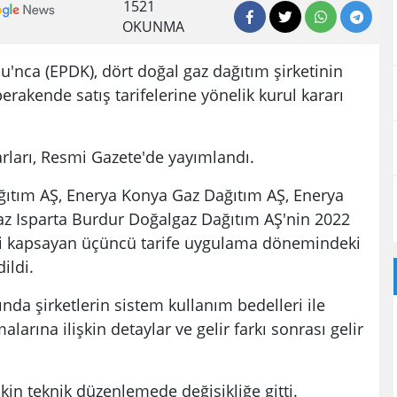
1521
OKUNMA
'nca (EPDK), dört doğal gaz dağıtım şirketinin
akende satış tarifelerine yönelik kurul kararı
arları, Resmi Gazete'de yayımlandı.
ıtım AŞ, Enerya Konya Gaz Dağıtım AŞ, Enerya
az Isparta Burdur Doğalgaz Dağıtım AŞ'nin 2022
emi kapsayan üçüncü tarife uygulama dönemindeki
ildi.
nda şirketlerin sistem kullanım bedelleri ile
rına ilişkin detaylar ve gelir farkı sonrası gelir
şkin teknik düzenlemede değişikliğe gitti.