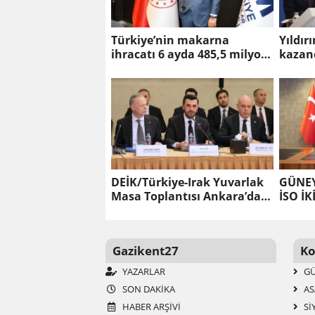
Türkiye’nin makarna
Yıldır
ihracatı 6 ayda 485,5 milyon
kazan
dolara ulaştı
giderl
DEİK/Türkiye-Irak Yuvarlak
GÜNEY
Masa Toplantısı Ankara’da
İSO İK
gerçekleştirildi
Gazikent27
Ko
YAZARLAR
G
SON DAKIKA
AS
HABER ARŞIVI
SI