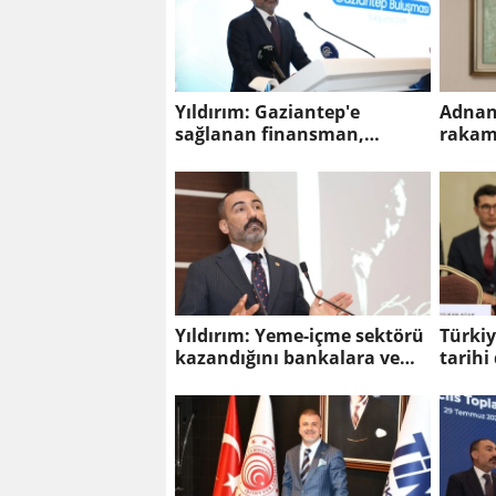
Yıldırım: Gaziantep'e
Adnan
sağlanan finansman,
rakaml
Türkiye'nin rekabet gücüne
yapılan yatırımdır.
Yıldırım: Yeme-içme sektörü
Türkiy
kazandığını bankalara ve
tarih
platformlara bırakıyor