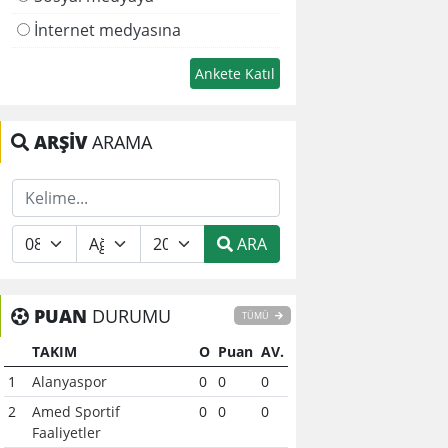
İnternet medyasına
ARŞİV
ARAMA
ARA
PUAN
DURUMU
TÜMÜ
TAKIM
O
Puan
AV.
1
Alanyaspor
0
0
0
2
Amed Sportif
0
0
0
Faaliyetler