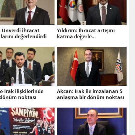
 Ünverdi ihracat
Yıldırım: İhracat artışını
arını değerlendirdi
katma değerle
güçlendirmeliyiz
e-Irak ilişkilerinde
Akcan: Irak ile imzalanan 5
i dönüm noktası
anlaşma bir dönüm noktası