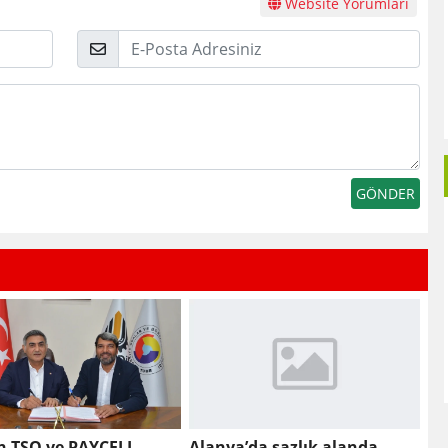
Website Yorumları
E-
Posta
n TSO ve PAYCELL
Alanya’da sazlık alanda