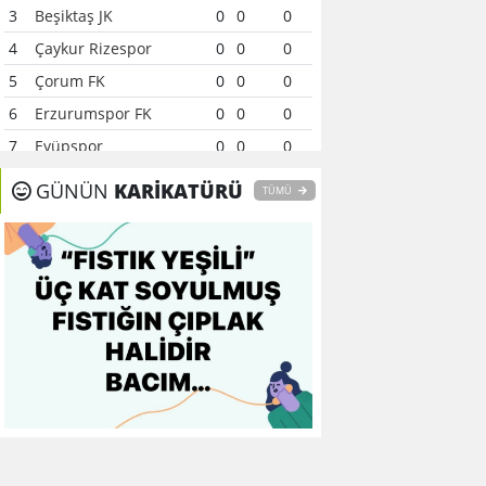
3
Beşiktaş JK
0
0
0
4
Çaykur Rizespor
0
0
0
5
Çorum FK
0
0
0
6
Erzurumspor FK
0
0
0
7
Eyüpspor
0
0
0
8
Fenerbahçe
0
0
0
GÜNÜN
KARİKATÜRÜ
TÜMÜ
9
Galatasaray
0
0
0
10
Gaziantep FK
0
0
0
11
Gençlerbirliği
0
0
0
12
Göztepe
0
0
0
13
Başakşehir FK
0
0
0
14
Kasımpaşa
0
0
0
15
Kocaelispor
0
0
0
16
Konyaspor
0
0
0
17
Samsunspor
0
0
0