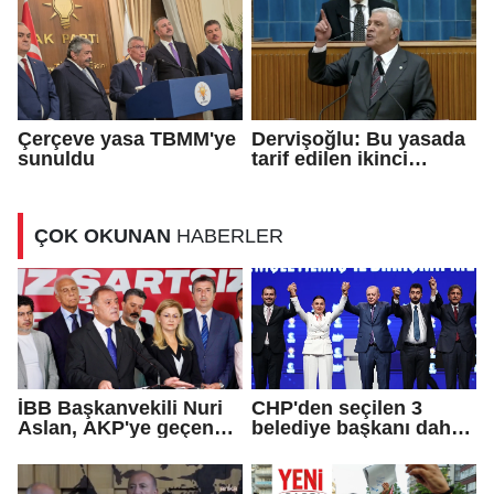
ne?
Çerçeve yasa TBMM'ye
Dervişoğlu: Bu yasada
sunuldu
tarif edilen ikinci
cumhuriyettir...
ÇOK OKUNAN
HABERLER
İBB Başkanvekili Nuri
CHP'den seçilen 3
Aslan, AKP'ye geçen
belediye başkanı daha
Eren Ali Bingöl'ün
AKP'ye geçti!
iddialarına yanıt verdi