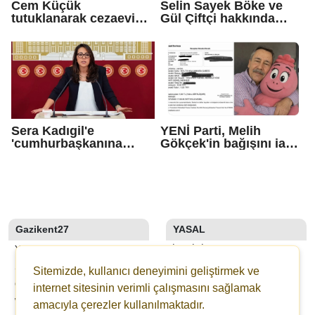
Cem Küçük
Selin Sayek Böke ve
tutuklanarak cezaevine
Gül Çiftçi hakkında
gönderildi
disiplin süreci
başlatılacak
Sera Kadıgil'e
YENİ Parti, Melih
'cumhurbaşkanına
Gökçek'in bağışını iade
hakaret' ve 'tehdit'
etti
soruşturması
Gazikent27
YASAL
YAZARLAR
İLETIŞIM
SON DAKİKA
KÜNYE
Sitemizde, kullanıcı deneyimini geliştirmek ve
GALERİLER
YAYIN İLKELERI
internet sitesinin verimli çalışmasını sağlamak
WEBTV
KURALLAR
amacıyla çerezler kullanılmaktadır.