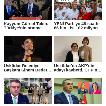
Kayyum Gürsel Tekin:
YENİ Parti'ye 48 saatte
Türkiye’nin arınma
86 bin kişi 182 milyon
merkezine hoş
lira bağışladı
geldiniz...
Üsküdar Belediye
Üsküdar'da AKP'nin
Başkanı Sinem Dedetaş
adayı kaybetti, CHP’nin
tutuklandı
adayı Sibel Tan
Çetinkaya Başkan
Vekili seçildi