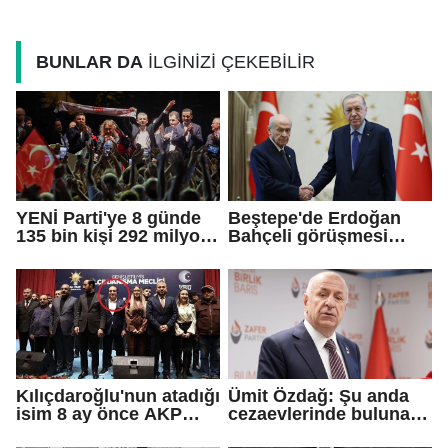
söyledi
BUNLAR DA
İLGİNİZİ ÇEKEBİLİR
YENİ Parti'ye 8 günde
Beştepe'de Erdoğan
135 bin kişi 292 milyon
Bahçeli görüşmesi
TL bağış yaptı
sona erdi
Kılıçdaroğlu'nun atadığı
Ümit Özdağ: Şu anda
isim 8 ay önce AKP
cezaevlerinde bulunan
rozeti takmış!
adli mahkumların suçu