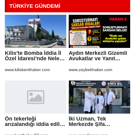
TÜRKİYE GÜNDEMİ
Kilis’te Bomba İddia İl
Aydın Merkezli Gizemli
Özel İdaresi’nde Neler
Avukatlar ve Yanıt
Oluyor?
Bekleyen Sorular
www.kiliskenthaber.com
www.zeybekhaber.com
Ön tekerleği
İki Uzman, Tek
arızalandığı iddia edilen
Merkezde Şifa
arazi aracı PTS direğine
Dağıtacak
çarptı: 1 yaralı