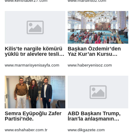
www.kenthaber27.com
www.mardinsoz.com
Kilis’te nargile kömürü
Başkan Özdemir’den
yüklü tır alevlere teslim
Yaz Kur’an Kursu
oldu
öğrencilerine ziyaret
www.marmarisyenisayfa.com
www.haberyenisoz.com
Semra Eyüpoğlu Zafer
ABD Başkanı Trump,
Partisi’nde.
İran'la anlaşmanın
"yakında"
sağlanabileceğini
www.eshahaber.com.tr
www.dikgazete.com