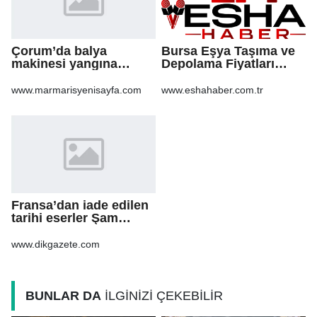
Çorum’da balya
Bursa Eşya Taşıma ve
makinesi yangına
Depolama Fiyatları
sebep oldu: 500 dönüm
2026: Güvenli Hizmet
anız küle döndü
İçin Bilinmesi
www.marmarisyenisayfa.com
www.eshahaber.com.tr
Gerekenler
Fransa’dan iade edilen
tarihi eserler Şam
Kalesi’nde sergilendi
www.dikgazete.com
BUNLAR DA
İLGİNİZİ ÇEKEBİLİR