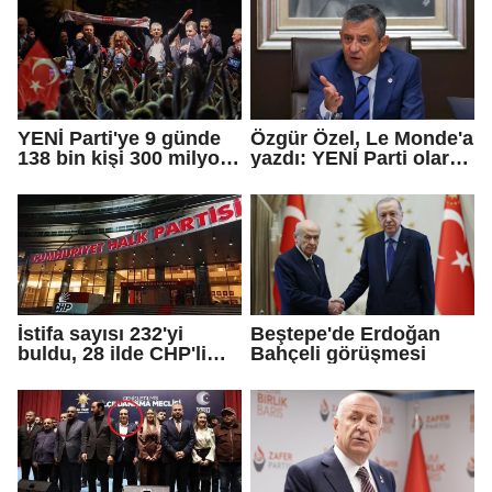
YENİ Parti'ye 9 günde
Özgür Özel, Le Monde'a
138 bin kişi 300 milyon
yazdı: YENİ Parti olarak
bağış yaptı
farklı bir gelecek
öneriyoruz
İstifa sayısı 232'yi
Beştepe'de Erdoğan
buldu, 28 ilde CHP'li
Bahçeli görüşmesi
başkan kalmadı!