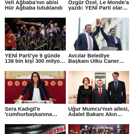
Veli Ağbaba'nın abisi
Özgür Özel, Le Monde'a
Hür Ağbaba tutuklandı
yazdı: YENİ Parti olarak
farklı bir gelecek
öneriyoruz
YENİ Parti'ye 9 günde
Avcılar Belediye
138 bin kişi 300 milyon
Başkanı Utku Caner
bağış yaptı
Çaykara için tahliye
kararı
Sera Kadıgil'e
Uğur Mumcu’nun ailesi,
'cumhurbaşkanına
Adalet Bakanı Akın
hakaret' ve 'tehdit'
Gürlek ile görüştü
soruşturması