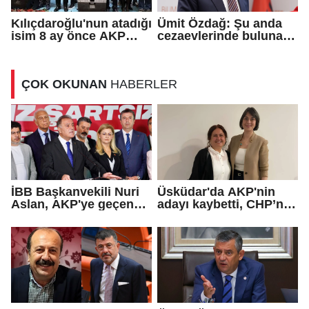
Kılıçdaroğlu'nun atadığı
Ümit Özdağ: Şu anda
isim 8 ay önce AKP
cezaevlerinde bulunan
rozeti takmış!
adli mahkumların suçu
ne?
ÇOK OKUNAN
HABERLER
İBB Başkanvekili Nuri
Üsküdar'da AKP'nin
Aslan, AKP'ye geçen
adayı kaybetti, CHP’nin
Eren Ali Bingöl'ün
adayı Sibel Tan
iddialarına yanıt verdi
Çetinkaya Başkan
Vekili seçildi