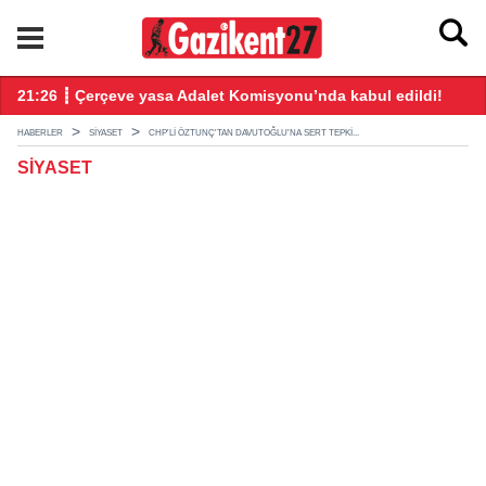
ndı
21:26 ┋ Çerçeve yasa Adalet Komisyonu’nda kabul edildi!
20
HABERLER
SIYASET
CHP'LI ÖZTUNÇ'TAN DAVUTOĞLU'NA SERT TEPKI...
SIYASET