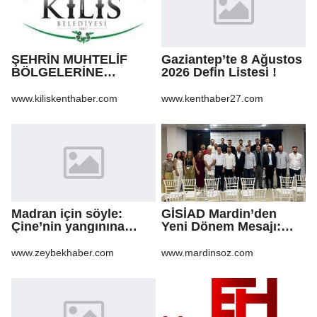
ŞEHRİN MUHTELİF
Gaziantep’te 8 Ağustos
BÖLGELERİNE
2026 Defin Listesi !
KALDIRIM YAPILMASI
VE BOZULAN
www.kiliskenthaber.com
www.kenthaber27.com
KALDIRIMLARIN
ONARILMASI YAPIM İŞİ
Madran için söyle:
GİSİAD Mardin’den
Çine’nin yangınına
Yeni Dönem Mesajı:
şarkıyla ses oldular
Daha Çok Sahada,
Daha Çok Üretim
www.zeybekhaber.com
www.mardinsoz.com