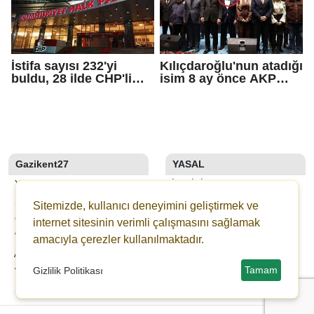
İstifa sayısı 232'yi
Kılıçdaroğlu'nun atadığı
buldu, 28 ilde CHP'li
isim 8 ay önce AKP
başkan kalmadı!
rozeti takmış!
Gazikent27
YASAL
YAZARLAR
İLETIŞIM
SON DAKİKA
KÜNYE
Sitemizde, kullanıcı deneyimini geliştirmek ve
GALERİLER
YAYIN İLKELERI
internet sitesinin verimli çalışmasını sağlamak
WEBTV
KURALLAR
amacıyla çerezler kullanılmaktadır.
ANKETLER
GIZLILIK
Tamam
Gizlilik Politikası
WİKİ
KULLANICI SÖZLEŞMESI
ŞEHİR REHBERİ
VERI POLITIKASI