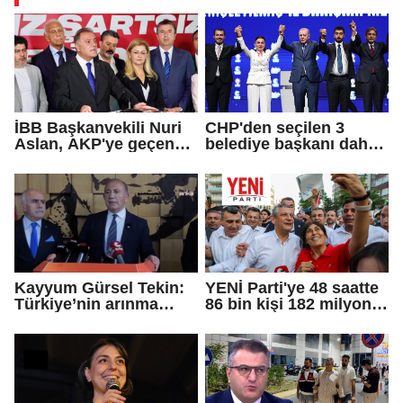
İBB Başkanvekili Nuri
CHP'den seçilen 3
Aslan, AKP'ye geçen
belediye başkanı daha
Eren Ali Bingöl'ün
AKP'ye geçti!
iddialarına yanıt verdi
Kayyum Gürsel Tekin:
YENİ Parti'ye 48 saatte
Türkiye’nin arınma
86 bin kişi 182 milyon
merkezine hoş
lira bağışladı
geldiniz...