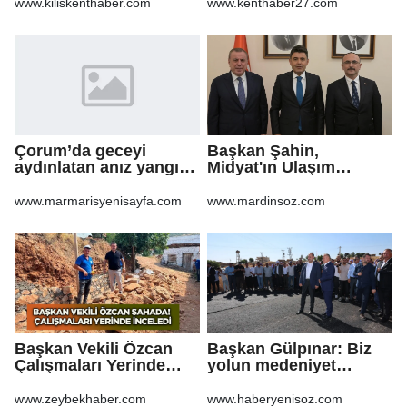
www.kiliskenthaber.com
www.kenthaber27.com
Çorum’da geceyi
Başkan Şahin,
aydınlatan anız yangını
Midyat'ın Ulaşım
korkuttu
Yatırımlarını Ankara'ya
Taşıdı
www.marmarisyenisayfa.com
www.mardinsoz.com
Başkan Vekili Özcan
Başkan Gülpınar: Biz
Çalışmaları Yerinde
yolun medeniyet
Takip Etti
olduğuna inanıyoruz
www.zeybekhaber.com
www.haberyenisoz.com