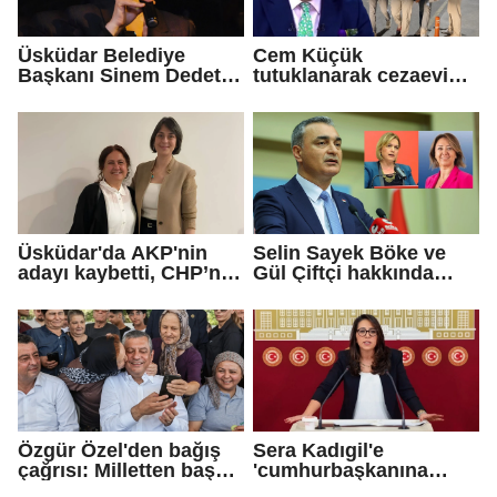
Üsküdar Belediye
Cem Küçük
Başkanı Sinem Dedetaş
tutuklanarak cezaevine
tutuklandı
gönderildi
Üsküdar'da AKP'nin
Selin Sayek Böke ve
adayı kaybetti, CHP’nin
Gül Çiftçi hakkında
adayı Sibel Tan
disiplin süreci
Çetinkaya Başkan
başlatılacak
Vekili seçildi
Özgür Özel'den bağış
Sera Kadıgil'e
çağrısı: Milletten başka
'cumhurbaşkanına
gücümüz de
hakaret' ve 'tehdit'