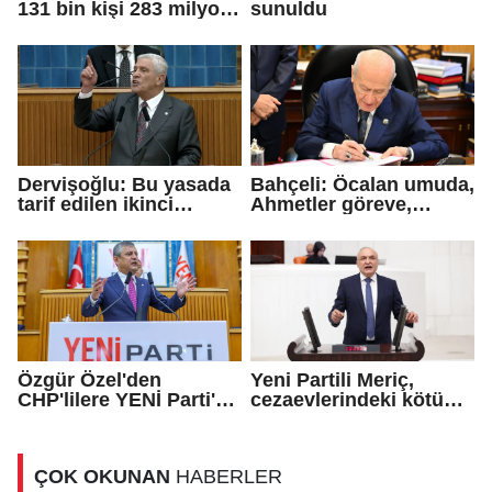
131 bin kişi 283 milyon
sunuldu
TL bağış yaptı
Dervişoğlu: Bu yasada
Bahçeli: Öcalan umuda,
tarif edilen ikinci
Ahmetler göreve,
cumhuriyettir...
Demirtaş evine
dönmeli...
Özgür Özel'den
Yeni Partili Meriç,
CHP'lilere YENİ Parti'ye
cezaevlerindeki kötü
katılma çağrısı
koşulları meclis
gündemine taşıdı
ÇOK OKUNAN
HABERLER