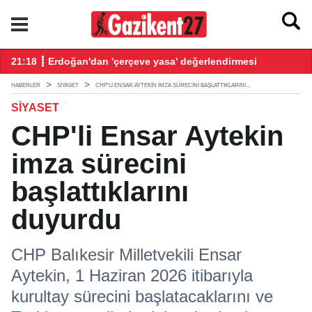
21:18 ┋ Erdoğan'dan 'çerçeve yasa' değerlendirmesi
20
HABERLER
SIYASET
CHP'LI ENSAR AYTEKIN IMZA SÜRECINI BAŞLATTIKLARINI...
SIYASET
CHP'li Ensar Aytekin
imza sürecini
başlattıklarını
duyurdu
CHP Balıkesir Milletvekili Ensar
Aytekin, 1 Haziran 2026 itibarıyla
kurultay sürecini başlatacaklarını ve