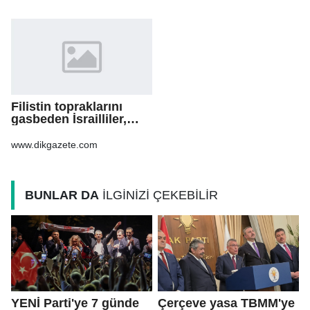
Filistin topraklarını
gasbeden İsrailliler,
işgal altındaki Batı
Şeria’daki saldırılarını
www.dikgazete.com
sürdürdü
BUNLAR DA
İLGİNİZİ ÇEKEBİLİR
YENİ Parti'ye 7 günde
Çerçeve yasa TBMM'ye