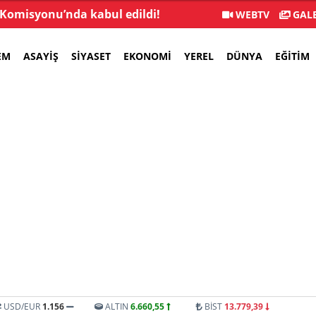
 Komisyonu’nda kabul edildi!
YENİ Parti'ye 9 günde
WEBTV
GALE
EM
ASAYIŞ
SIYASET
EKONOMI
YEREL
DÜNYA
EĞITIM
USD/EUR
1.156
ALTIN
6.660,55
BİST
13.779,39