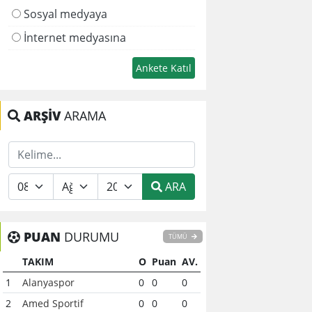
Sosyal medyaya
İnternet medyasına
ARŞİV
ARAMA
ARA
PUAN
DURUMU
TÜMÜ
TAKIM
O
Puan
AV.
1
Alanyaspor
0
0
0
2
Amed Sportif
0
0
0