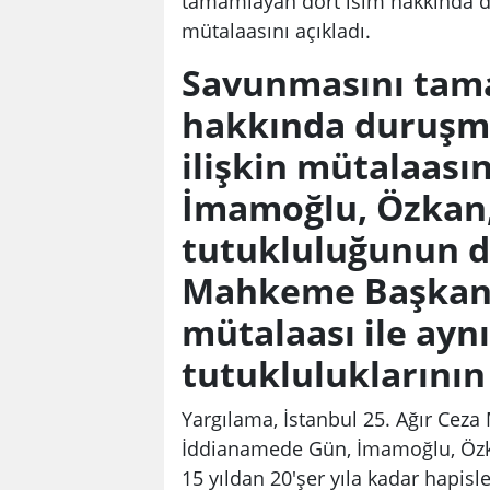
tamamlayan dört isim hakkında du
mütalaasını açıkladı.
Savunmasını tam
hakkında duruşma
ilişkin mütalaasın
İmamoğlu, Özkan,
tutukluluğunun de
Mahkeme Başkanı
mütalaası ile aynı
tutukluluklarının
Yargılama, İstanbul 25. Ağır Ceza
İddianamede Gün, İmamoğlu, Özka
15 yıldan 20'şer yıla kadar hapisle