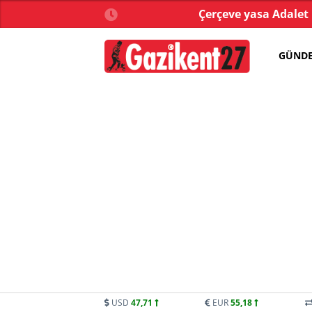
sen Özalper tutuklandı
Çerçeve yasa Adalet
GÜND
USD
47,71
EUR
55,18