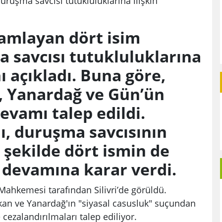
ruşma savcısı tutukluluklarına ilişkin
amlayan dört isim
 savcısı tutukluluklarına
ı açıkladı. Buna göre,
 Yanardağ ve Gün’ün
vamı talep edildi.
, duruşma savcısının
 şekilde dört ismin de
 devamına karar verdi.
 Mahkemesi tarafından Silivri’de görüldü.
n ve Yanardağ'ın "siyasal casusluk" suçundan
 cezalandırılmaları talep ediliyor.