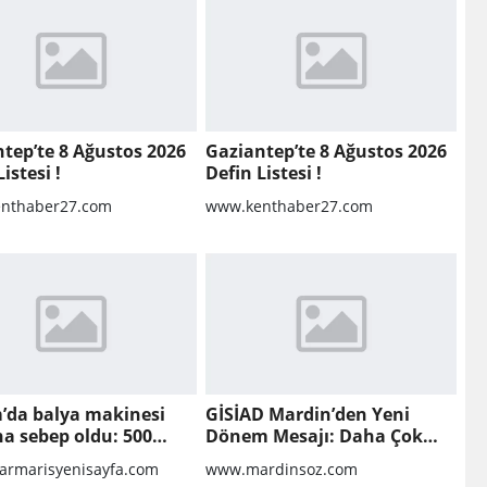
tep’te 8 Ağustos 2026
Gaziantep’te 8 Ağustos 2026
istesi !
Defin Listesi !
nthaber27.com
www.kenthaber27.com
’da balya makinesi
GİSİAD Mardin’den Yeni
a sebep oldu: 500
Dönem Mesajı: Daha Çok
 anız küle döndü
Sahada, Daha Çok Üretim
rmarisyenisayfa.com
www.mardinsoz.com