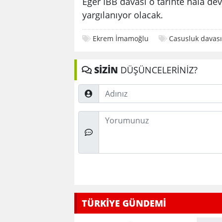
Eğer İBB davası o tarihte hala 
yargılanıyor olacak.
Ekrem İmamoğlu
Casusluk davası
SİZİN
DÜŞÜNCELERİNİZ?
Adınız
Düşünceleriniz
TÜRKİYE GÜNDEMİ