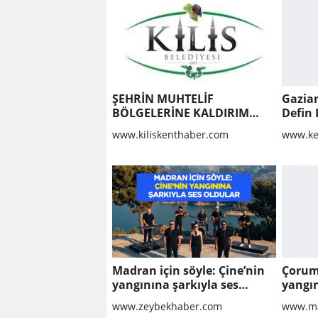
ŞEHRİN MUHTELİF
Gazian
BÖLGELERİNE KALDIRIM
Defin L
YAPILMASI VE BOZULAN
www.kiliskenthaber.com
www.ke
KALDIRIMLARIN
ONARILMASI YAPIM İŞİ
Madran için söyle: Çine’nin
Çorum
yangınına şarkıyla ses
yangın
oldular
dönüm
www.zeybekhaber.com
www.ma