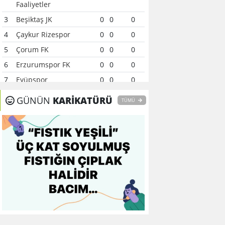
Faaliyetler
3
Beşiktaş JK
0
0
0
4
Çaykur Rizespor
0
0
0
5
Çorum FK
0
0
0
6
Erzurumspor FK
0
0
0
7
Eyüpspor
0
0
0
8
Fenerbahçe
0
0
0
GÜNÜN
KARİKATÜRÜ
TÜMÜ
9
Galatasaray
0
0
0
10
Gaziantep FK
0
0
0
11
Gençlerbirliği
0
0
0
12
Göztepe
0
0
0
13
Başakşehir FK
0
0
0
14
Kasımpaşa
0
0
0
15
Kocaelispor
0
0
0
16
Konyaspor
0
0
0