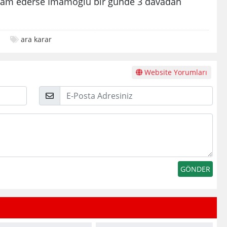
devam ederse İmamoğlu bir günde 3 davadan
ara karar
Website Yorumları
E-
Posta