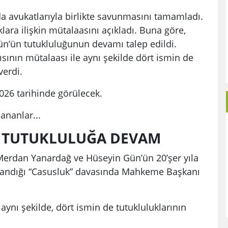
da avukatlarıyla birlikte savunmasını tamamladı.
ara ilişkin mütalaasını açıkladı. Buna göre,
n’ün tutukluluğunun devamı talep edildi.
nın mütalaası ile aynı şekilde dört ismin de
verdi.
26 tarihinde görülecek.
ananlar...
İ: TUTUKLULUĞA DEVAM
erdan Yanardağ ve Hüseyin Gün’ün 20’şer yıla
gılandığı “Casusluk” davasında Mahkeme Başkanı
aynı şekilde, dört ismin de tutukluluklarının