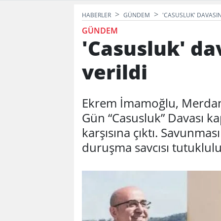
HABERLER
GÜNDEM
'CASUSLUK' DAVASIN
GÜNDEM
'Casusluk' da
verildi
Ekrem İmamoğlu, Merdan 
Gün “Casusluk” Davası k
karşısına çıktı. Savunma
duruşma savcısı tutukluluk