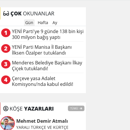
ÇOK
OKUNANLAR
Gün
Hafta
Ay
YENİ Parti'ye 9 günde 138 bin kişi
1
300 milyon bağış yaptı
YENİ Parti Manisa İl Başkanı
2
İlksen Özalper tutuklandı
Menderes Belediye Başkanı İlkay
3
Çiçek tutuklandı!
Çerçeve yasa Adalet
4
Komisyonu’nda kabul edildi!
KÖŞE
YAZARLARI
TÜMÜ
Mehmet Demir Atmalı
YARALI TÜRKÇE VE KÜRTÇE