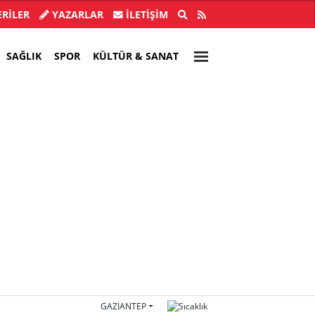
 138 bin kişi 300 milyon bağış yaptı
Menderes
RİLER
YAZARLAR
İLETIŞIM
SAĞLIK
SPOR
KÜLTÜR & SANAT
GAZIANTEP