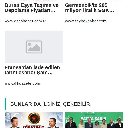
Bursa Eşya Taşıma ve
Germencik'te 285
Depolama Fiyatları
milyon liralık SGK
2026: Güvenli Hizmet
borcu için yapılandırma
İçin Bilinmesi
kararı
www.eshahaber.com.tr
www.zeybekhaber.com
Gerekenler
Fransa’dan iade edilen
tarihi eserler Şam
Kalesi’nde sergilendi
www.dikgazete.com
BUNLAR DA
İLGİNİZİ ÇEKEBİLİR