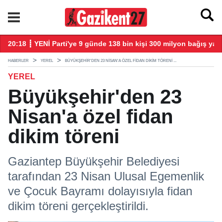
20:18 ┋ YENİ Parti'ye 9 günde 138 bin kişi 300 milyon bağış yap
20
HABERLER
YEREL
BÜYÜKŞEHIR'DEN 23 NISAN'A ÖZEL FIDAN DIKIM TÖRENI ...
YEREL
Büyükşehir'den 23
Nisan'a özel fidan
dikim töreni
Gaziantep Büyükşehir Belediyesi
tarafından 23 Nisan Ulusal Egemenlik
ve Çocuk Bayramı dolayısıyla fidan
dikim töreni gerçekleştirildi.