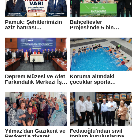
Pamuk: Şehitlerimizin
Bahçelievler
aziz hatırası
Projesi’nde 5 bin
incitilmesin,
konutun temeli atıldı
gazilerimizin
fedakârlıkları
gölgelenmesin
Deprem Müzesi ve Afet
Koruma altındaki
Farkındalık Merkezi İş
çocuklar sporla
Birliği Protokolü
buluşuyor
Yılmaz'dan Gazikent ve
Fedaioğlu'ndan sivil
Beykent'e ziyaret
toplum kuruluşlarına