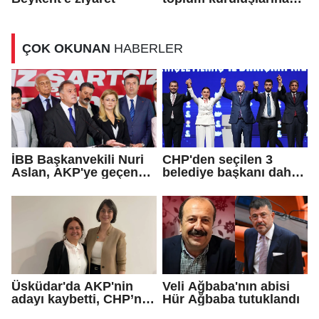
ziyaret
ÇOK OKUNAN
HABERLER
İBB Başkanvekili Nuri
CHP'den seçilen 3
Aslan, AKP'ye geçen
belediye başkanı daha
Eren Ali Bingöl'ün
AKP'ye geçti!
iddialarına yanıt verdi
Üsküdar'da AKP'nin
Veli Ağbaba'nın abisi
adayı kaybetti, CHP’nin
Hür Ağbaba tutuklandı
adayı Sibel Tan