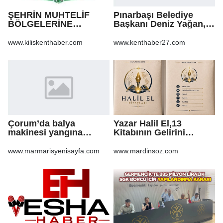
ŞEHRİN MUHTELİF
Pınarbaşı Belediye
BÖLGELERİNE
Başkanı Deniz Yağan,
KALDIRIM YAPILMASI
Yeni Parti’ye geçti
VE BOZULAN
www.kiliskenthaber.com
www.kenthaber27.com
KALDIRIMLARIN
ONARILMASI YAPIM İŞİ
Çorum’da balya
Yazar Halil El,13
makinesi yangına
Kitabının Gelirini
sebep oldu: 500 dönüm
Öğrencilere Ayırdı
anız küle döndü
www.marmarisyenisayfa.com
www.mardinsoz.com