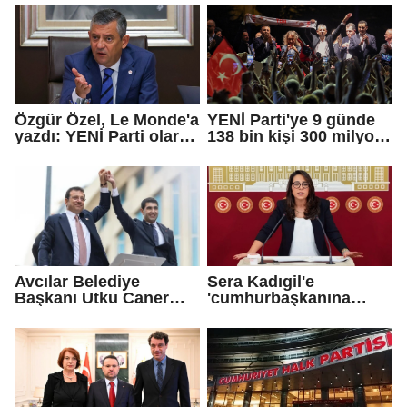
Çetinkaya Başkan
Vekili seçildi
Özgür Özel, Le Monde'a
YENİ Parti'ye 9 günde
yazdı: YENİ Parti olarak
138 bin kişi 300 milyon
farklı bir gelecek
bağış yaptı
öneriyoruz
Avcılar Belediye
Sera Kadıgil'e
Başkanı Utku Caner
'cumhurbaşkanına
Çaykara için tahliye
hakaret' ve 'tehdit'
kararı
soruşturması