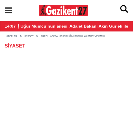
takmış!
14:07 ┋ Uğur Mumcu’nun ailesi, Adalet Bakanı Akın Gürlek ile 
12
HABERLER
SIYASET
BURCU KÖKSAL SESSIZLIĞINI BOZDU: AK PARTI'YE KATILI...
SIYASET