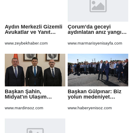
Aydın Merkezli Gizemli
Çorum’da geceyi
Avukatlar ve Yanıt
aydınlatan anız yangını
Bekleyen Sorular
korkuttu
www.zeybekhaber.com
www.marmarisyenisayfa.com
Başkan Şahin,
Başkan Gülpınar: Biz
Midyat'ın Ulaşım
yolun medeniyet
Yatırımlarını Ankara'ya
olduğuna inanıyoruz
Taşıdı
www.mardinsoz.com
www.haberyenisoz.com