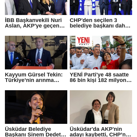
İBB Başkanvekili Nuri
CHP'den seçilen 3
Aslan, AKP'ye geçen
belediye başkanı daha
Eren Ali Bingöl'ün
AKP'ye geçti!
iddialarına yanıt verdi
Kayyum Gürsel Tekin:
YENİ Parti'ye 48 saatte
Türkiye’nin arınma
86 bin kişi 182 milyon
merkezine hoş
lira bağışladı
geldiniz...
Üsküdar Belediye
Üsküdar'da AKP'nin
Başkanı Sinem Dedetaş
adayı kaybetti, CHP’nin