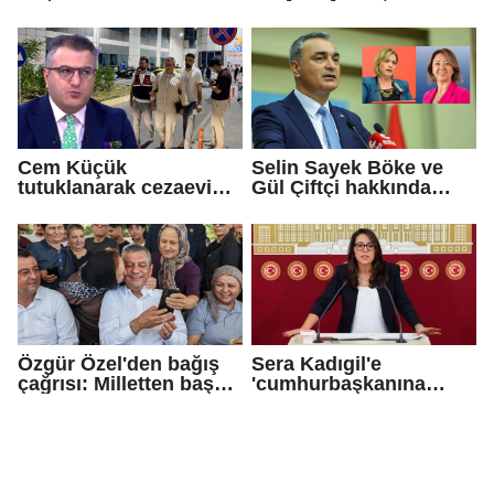
tutuklandı
adayı Sibel Tan
Çetinkaya Başkan
Vekili seçildi
Cem Küçük
Selin Sayek Böke ve
tutuklanarak cezaevine
Gül Çiftçi hakkında
gönderildi
disiplin süreci
başlatılacak
Özgür Özel'den bağış
Sera Kadıgil'e
çağrısı: Milletten başka
'cumhurbaşkanına
gücümüz de
hakaret' ve 'tehdit'
güvencemiz de yoktur
soruşturması