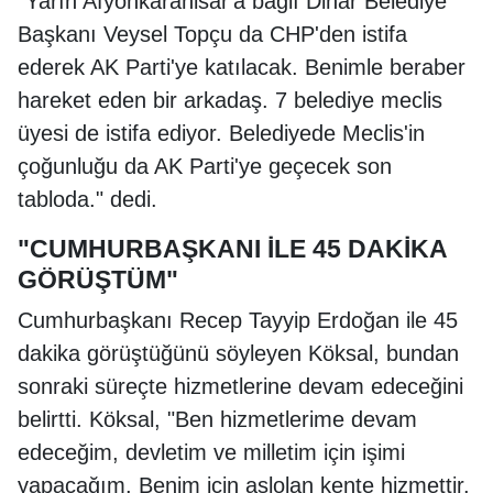
"Yarın Afyonkarahisar'a bağlı Dinar Belediye
Başkanı Veysel Topçu da CHP'den istifa
ederek AK Parti'ye katılacak. Benimle beraber
hareket eden bir arkadaş. 7 belediye meclis
üyesi de istifa ediyor. Belediyede Meclis'in
çoğunluğu da AK Parti'ye geçecek son
tabloda." dedi.
"CUMHURBAŞKANI İLE 45 DAKİKA
GÖRÜŞTÜM"
Cumhurbaşkanı Recep Tayyip Erdoğan ile 45
dakika görüştüğünü söyleyen Köksal, bundan
sonraki süreçte hizmetlerine devam edeceğini
belirtti. Köksal, "Ben hizmetlerime devam
edeceğim, devletim ve milletim için işimi
yapacağım. Benim için aslolan kente hizmettir.