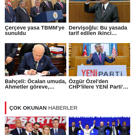
Çerçeve yasa TBMM'ye
Dervişoğlu: Bu yasada
sunuldu
tarif edilen ikinci
cumhuriyettir...
Bahçeli: Öcalan umuda,
Özgür Özel'den
Ahmetler göreve,
CHP'lilere YENİ Parti'ye
Demirtaş evine
katılma çağrısı
dönmeli...
ÇOK OKUNAN
HABERLER