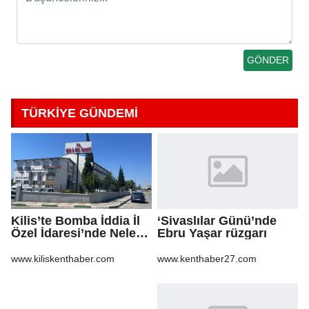
TÜRKİYE GÜNDEMİ
Kilis’te Bomba İddia İl
‘Sivaslılar Günü’nde
Özel İdaresi’nde Neler
Ebru Yaşar rüzgarı
Oluyor?
www.kiliskenthaber.com
www.kenthaber27.com