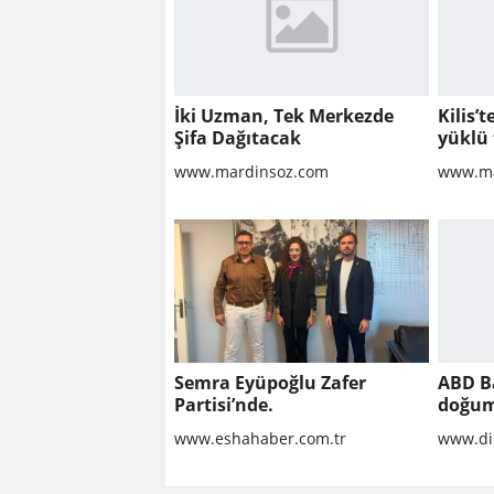
İki Uzman, Tek Merkezde
Kilis’
Şifa Dağıtacak
yüklü 
www.mardinsoz.com
www.ma
Semra Eyüpoğlu Zafer
ABD B
Partisi’nde.
doğum
yöneli
www.eshahaber.com.tr
www.di
geniş
imzal