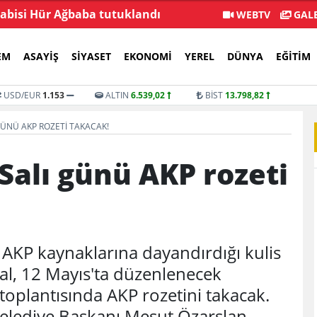
 abisi Hür Ağbaba tutuklandı
Özgür Özel: Öz
WEBTV
GALE
EM
ASAYIŞ
SIYASET
EKONOMI
YEREL
DÜNYA
EĞITIM
USD/EUR
1.153
ALTIN
6.539,02
BİST
13.798,82
GÜNÜ AKP ROZETI TAKACAK!
Salı günü AKP rozeti
 AKP kaynaklarına dayandırdığı kulis
al, 12 Mayıs'ta düzenlenecek
ı toplantısında AKP rozetini takacak.
elediye Başkanı Mesut Özarslan