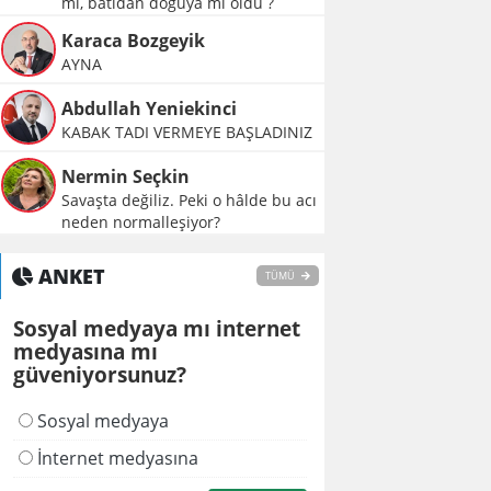
mı, batıdan doğuya mı oldu ?
Karaca Bozgeyik
AYNA
Abdullah Yeniekinci
KABAK TADI VERMEYE BAŞLADINIZ
Nermin Seçkin
Savaşta değiliz. Peki o hâlde bu acı
neden normalleşiyor?
ANKET
TÜMÜ
Sosyal medyaya mı internet
medyasına mı
güveniyorsunuz?
Sosyal medyaya
İnternet medyasına