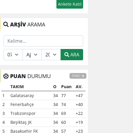
ARŞİV
ARAMA
ARA
PUAN
DURUMU
TÜMÜ
TAKIM
O
Puan
AV.
1
Galatasaray
34
77
+47
2
Fenerbahçe
34
74
+40
3
Trabzonspor
34
69
+22
4
Beşiktaş JK
34
60
+19
5
Başakşehir FK
34
57
+23