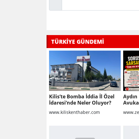
TÜRKİYE GÜNDEMİ
Kilis’te Bomba İddia İl Özel
Aydın 
İdaresi’nde Neler Oluyor?
Avukat
Sorula
www.kiliskenthaber.com
www.ze