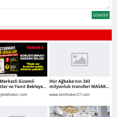
Merkezli Gizemli
Hür Ağbaba'nın 343
lar ve Yanıt Bekleyen
milyonluk transferi MASAK
r
raporunda! Veli Ağbaba'ya
ybekhaber.com
www.kenthaber27.com
milyonlar gitmiş