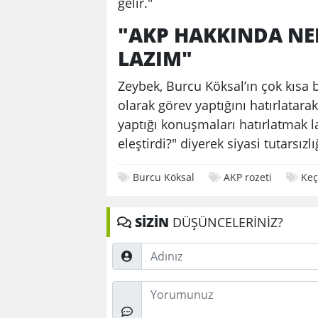
gelir."
"AKP HAKKINDA NE
LAZIM"
Zeybek, Burcu Köksal’ın çok kısa 
olarak görev yaptığını hatırlatara
yaptığı konuşmaları hatırlatmak l
eleştirdi?" diyerek siyasi tutarsızlı
Burcu Köksal
AKP rozeti
Keç
SİZİN
DÜŞÜNCELERİNİZ?
Adınız
Düşünceleriniz