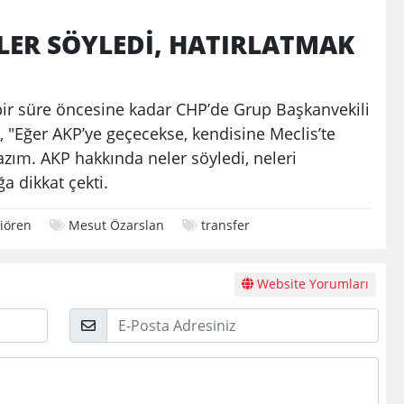
LER SÖYLEDİ, HATIRLATMAK
bir süre öncesine kadar CHP’de Grup Başkanvekili
k, "Eğer AKP’ye geçecekse, kendisine Meclis’te
azım. AKP hakkında neler söyledi, neleri
ğa dikkat çekti.
iören
Mesut Özarslan
transfer
Website Yorumları
E-
Posta