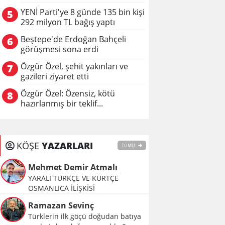
YENİ Parti'ye 8 günde 135 bin kişi
5
292 milyon TL bağış yaptı
Beştepe'de Erdoğan Bahçeli
6
görüşmesi sona erdi
Özgür Özel, şehit yakınları ve
7
gazileri ziyaret etti
Özgür Özel: Özensiz, kötü
8
hazırlanmış bir teklif...
KÖŞE
YAZARLARI
TÜMÜ
Mehmet Demir Atmalı
YARALI TÜRKÇE VE KÜRTÇE
OSMANLICA İLİŞKİSİ
Ramazan Sevinç
Türklerin ilk göçü doğudan batıya