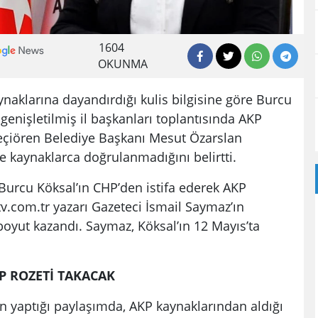
1604
OKUNMA
naklarına dayandırdığı kulis bilgisine göre Burcu
genişletilmiş il başkanları toplantısında AKP
Keçiören Belediye Başkanı Mesut Özarslan
se kaynaklarca doğrulanmadığını belirtti.
Burcu Köksal’ın CHP’den istifa ederek AKP
ktv.com.tr yazarı Gazeteci İsmail Saymaz’ın
r boyut kazandı. Saymaz, Köksal’ın 12 Mayıs’ta
P ROZETİ TAKACAK
 yaptığı paylaşımda, AKP kaynaklarından aldığı