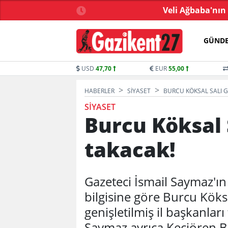
2 milyon TL bağış yaptı
Veli Ağbaba'nın
GÜND
USD
47,70
EUR
55,00
HABERLER
SIYASET
BURCU KÖKSAL SALI 
SIYASET
Burcu Köksal 
takacak!
Gazeteci İsmail Saymaz'ın
bilgisine göre Burcu Köks
genişletilmiş il başkanlar
Saymaz ayrıca Keçiören B