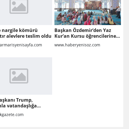
te nargile kömürü
Başkan Özdemir’den Yaz
tır alevlere teslim oldu
Kur’an Kursu öğrencilerine
ziyaret
rmarisyenisayfa.com
www.haberyenisoz.com
aşkanı Trump,
la vatandaşlığa
k kısıtlamaları
kgazete.com
leten kararnameler
adı