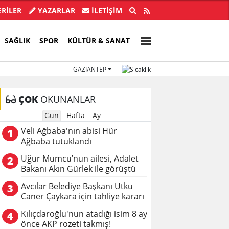
ensiz, kötü hazırlanmış bir teklif...
Avcılar Belediy
RİLER
YAZARLAR
İLETIŞIM
SAĞLIK
SPOR
KÜLTÜR & SANAT
GAZIANTEP
ÇOK
OKUNANLAR
Gün
Hafta
Ay
Veli Ağbaba'nın abisi Hür
1
Ağbaba tutuklandı
Uğur Mumcu’nun ailesi, Adalet
2
Bakanı Akın Gürlek ile görüştü
Avcılar Belediye Başkanı Utku
3
Caner Çaykara için tahliye kararı
Kılıçdaroğlu'nun atadığı isim 8 ay
4
önce AKP rozeti takmış!