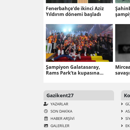
Fenerbahçe'de ikinci Aziz
Şahin
Yıldırım dönemi başladı
şampiy
Şampiyon Galatasaray,
Mirce
Rams Park’ta kupasına
savaşı
kavuştu
Gazikent27
Ko
YAZARLAR
G
SON DAKIKA
AS
HABER ARŞIVI
SI
GALERİLER
EK