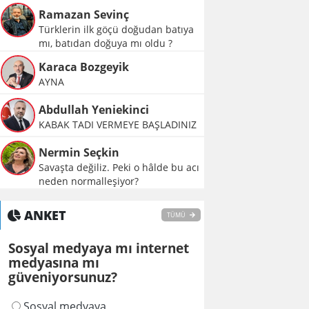
Ramazan Sevinç
Türklerin ilk göçü doğudan batıya
mı, batıdan doğuya mı oldu ?
Karaca Bozgeyik
AYNA
Abdullah Yeniekinci
KABAK TADI VERMEYE BAŞLADINIZ
Nermin Seçkin
Savaşta değiliz. Peki o hâlde bu acı
neden normalleşiyor?
ANKET
TÜMÜ
Sosyal medyaya mı internet
medyasına mı
güveniyorsunuz?
Sosyal medyaya