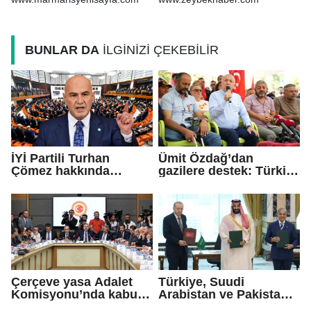
tebrik etti
BUNLAR DA
İLGİNİZİ ÇEKEBİLİR
İYİ Partili Turhan
Ümit Özdağ’dan
Çömez hakkında
gazilere destek: Türkiye
soruşturma başlatıldı
bu sorunu daha fazla
taşımamalı
Çerçeve yasa Adalet
Türkiye, Suudi
Komisyonu’nda kabul
Arabistan ve Pakistan
edildi!
arasında 'Mekke