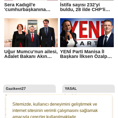
Sera Kadıgil'e
İstifa sayısı 232'yi
'cumhurbaşkanına
buldu, 28 ilde CHP'li
hakaret' ve 'tehdit'
başkan kalmadı!
soruşturması
Uğur Mumcu’nun ailesi,
YENİ Parti Manisa İl
Adalet Bakanı Akın
Başkanı İlksen Özalper
Gürlek ile görüştü
tutuklandı
Gazikent27
YASAL
YAZARLAR
İLETIŞIM
SON DAKİKA
KÜNYE
Sitemizde, kullanıcı deneyimini geliştirmek ve
GALERİLER
YAYIN İLKELERI
internet sitesinin verimli çalışmasını sağlamak
WEBTV
KURALLAR
amacıyla çerezler kullanılmaktadır.