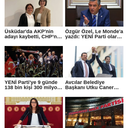
Üsküdar'da AKP'nin
Özgür Özel, Le Monde'a
adayı kaybetti, CHP’nin
yazdı: YENİ Parti olarak
adayı Sibel Tan
farklı bir gelecek
Çetinkaya Başkan
öneriyoruz
Vekili seçildi
YENİ Parti'ye 9 günde
Avcılar Belediye
138 bin kişi 300 milyon
Başkanı Utku Caner
bağış yaptı
Çaykara için tahliye
kararı