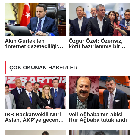
Savunma Anlaşması'
imzalandı
Akın Gürlek'ten
Özgür Özel: Özensiz,
'internet gazeteciliği'
kötü hazırlanmış bir
için yasa sinyali
teklif...
ÇOK OKUNAN
HABERLER
İBB Başkanvekili Nuri
Veli Ağbaba'nın abisi
Aslan, AKP'ye geçen
Hür Ağbaba tutuklandı
Eren Ali Bingöl'ün
iddialarına yanıt verdi