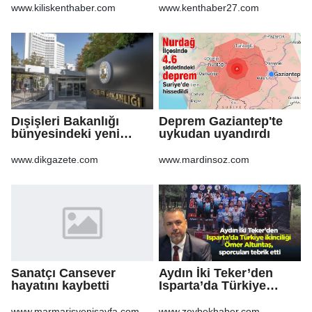
www.kiliskenthaber.com
www.kenthaber27.com
Dışişleri Bakanlığı
Deprem Gaziantep'te
bünyesindeki yeni
uykudan uyandırdı
atamalar Resmi
Gazete'de
www.dikgazete.com
www.mardinsoz.com
Sanatçı Cansever
Aydın İki Teker’den
hayatını kaybetti
Isparta’da Türkiye
ikinciliği Ömer
Altuntaş, sporcuları
www.marmarisyenisayfa.com
www.zeybekhaber.com