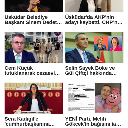
Üsküdar Belediye
Üsküdar'da AKP'nin
Başkanı Sinem Dedetaş
adayı kaybetti, CHP’nin
tutuklandı
adayı Sibel Tan
Çetinkaya Başkan
Vekili seçildi
Cem Küçük
Selin Sayek Böke ve
tutuklanarak cezaevine
Gül Çiftçi hakkında
gönderildi
disiplin süreci
başlatılacak
Sera Kadıgil'e
YENİ Parti, Melih
'cumhurbaşkanına
Gökçek'in bağışını iade