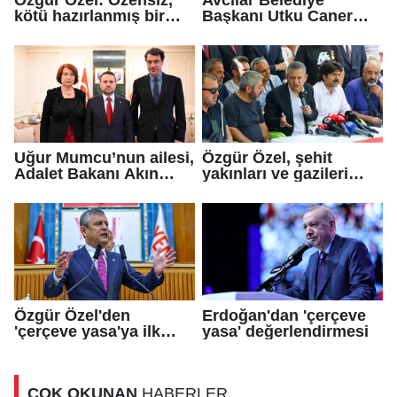
kötü hazırlanmış bir
Başkanı Utku Caner
teklif...
Çaykara için tahliye
kararı
Uğur Mumcu’nun ailesi,
Özgür Özel, şehit
Adalet Bakanı Akın
yakınları ve gazileri
Gürlek ile görüştü
ziyaret etti
Özgür Özel'den
Erdoğan'dan 'çerçeve
'çerçeve yasa'ya ilk
yasa' değerlendirmesi
tepki
ÇOK OKUNAN
HABERLER