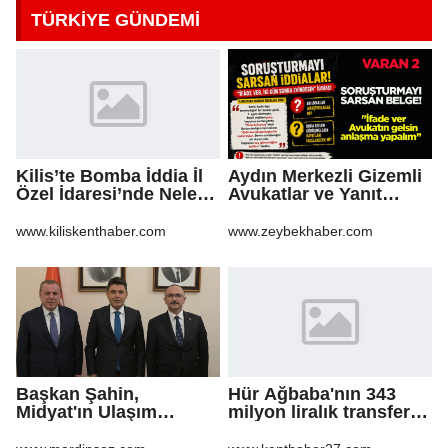
TÜRKİYE GÜNDEMİ
Kilis’te Bomba İddia İl
Aydın Merkezli Gizemli
Özel İdaresi’nde Neler
Avukatlar ve Yanıt
Oluyor?
Bekleyen Sorular
www.kiliskenthaber.com
www.zeybekhaber.com
Başkan Şahin,
Hür Ağbaba'nın 343
Midyat'ın Ulaşım
milyon liralık transferi
Yatırımlarını Ankara'ya
MASAK raporunda!
Taşıdı