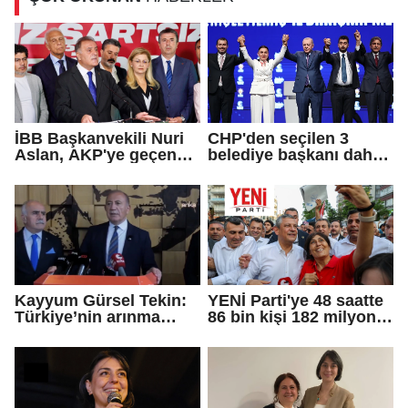
İBB Başkanvekili Nuri
CHP'den seçilen 3
Aslan, AKP'ye geçen
belediye başkanı daha
Eren Ali Bingöl'ün
AKP'ye geçti!
iddialarına yanıt verdi
Kayyum Gürsel Tekin:
YENİ Parti'ye 48 saatte
Türkiye’nin arınma
86 bin kişi 182 milyon
merkezine hoş
lira bağışladı
geldiniz...