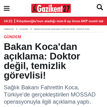
14:21 ┋ Kılıçdaroğlu'nun atadığı isim 8 ay önce AKP rozeti takm
14
HABERLER
GÜNDEM
BAKAN KOCA'DAN AÇIKLAMA: DOKTOR DEĞIL, TEMIZLIK GÖR...
GÜNDEM
Bakan Koca'dan
açıklama: Doktor
değil, temizlik
görevlisi!
Sağlık Bakanı Fahrettin Koca,
Türkiye'de gerçekleştirilen MOSSAD
operasyonuyla ilgili açıklama yaptı.