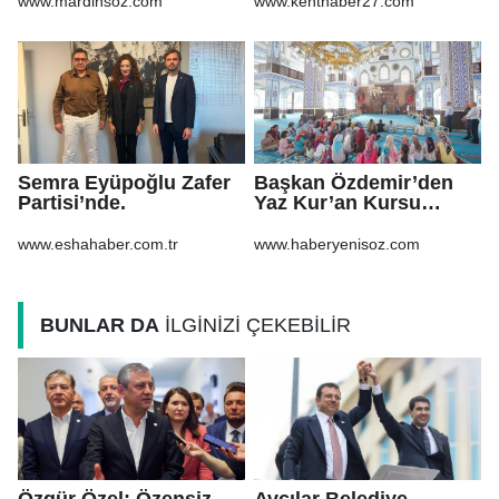
www.mardinsoz.com
www.kenthaber27.com
Semra Eyüpoğlu Zafer
Başkan Özdemir’den
Partisi’nde.
Yaz Kur’an Kursu
öğrencilerine ziyaret
www.eshahaber.com.tr
www.haberyenisoz.com
BUNLAR DA
İLGİNİZİ ÇEKEBİLİR
Özgür Özel: Özensiz,
Avcılar Belediye