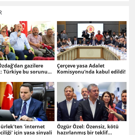
R
zdağ’dan gazilere
Çerçeve yasa Adalet
: Türkiye bu sorunu
Komisyonu’nda kabul edildi!
fazla taşımamalı
ürlek'ten 'internet
Özgür Özel: Özensiz, kötü
iliği' için yasa sinyali
hazırlanmış bir teklif...