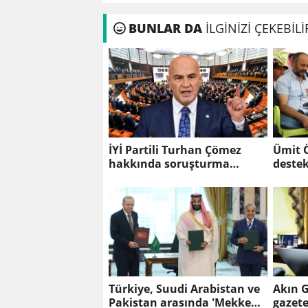
BUNLAR DA
İLGİNİZİ ÇEKEBİLİ
İYİ Partili Turhan Çömez
Ümit Ö
hakkında soruşturma
destek
başlatıldı
daha 
Türkiye, Suudi Arabistan ve
Akın G
Pakistan arasında 'Mekke
gazetec