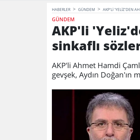
HABERLER
GÜNDEM
AKP'LI 'YELIZ'DEN A
GÜNDEM
AKP'li 'Yeliz
sinkaflı sözler
AKP'li Ahmet Hamdi Çaml
gevşek, Aydın Doğan'ın mi