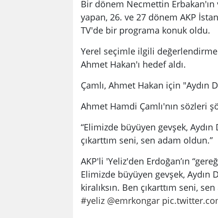
Bir dönem Necmettin Erbakan'ın
yapan, 26. ve 27 dönem AKP İstan
TV'de bir programa konuk oldu.
Yerel seçimle ilgili değerlendir
Ahmet Hakan'ı hedef aldı.
Çamlı, Ahmet Hakan için "Aydın Do
Ahmet Hamdi Çamlı'nın sözleri şö
“Elimizde büyüyen gevşek, Aydın D
çıkarttım seni, sen adam oldun.”
AKP'li 'Yeliz'den Erdoğan’ın “gere
Elimizde büyüyen gevşek, Aydın Do
kiralıksın. Ben çıkarttım seni, se
#yeliz
@emrkongar
pic.twitter.c