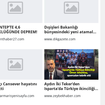
NTEP’TE 4,6
Dışişleri Bakanlığı
KLÜĞÜNDE DEPREM!
bünyesindeki yeni atamalar
Resmi Gazete'de
nthaber27.com
www.dikgazete.com
ı Cansever hayatını
Aydın İki Teker’den
ti
Isparta’da Türkiye ikinciliği
Ömer Altuntaş, sporcuları
rmarisyenisayfa.com
www.zeybekhaber.com
tebrik etti