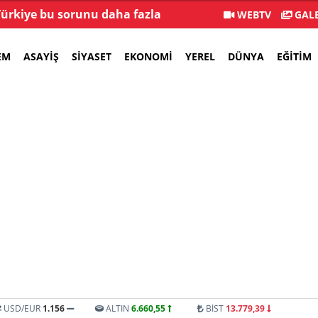
Türkiye bu sorunu daha fazla
YENİ Parti Manisa İ
WEBTV
GALE
taşımamalı
EM
ASAYIŞ
SIYASET
EKONOMI
YEREL
DÜNYA
EĞITIM
USD/EUR
1.156
ALTIN
6.660,55
BİST
13.779,39