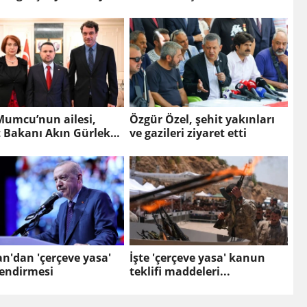
Mumcu’nun ailesi,
Özgür Özel, şehit yakınları
t Bakanı Akın Gürlek
ve gazileri ziyaret etti
rüştü
n'dan 'çerçeve yasa'
İşte 'çerçeve yasa' kanun
lendirmesi
teklifi maddeleri...