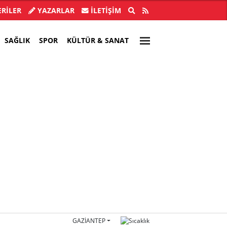
l Başkanı İlksen Özalper tutuklandı
Çerçeve
RİLER
YAZARLAR
İLETIŞIM
SAĞLIK
SPOR
KÜLTÜR & SANAT
GAZIANTEP