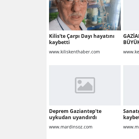
Kilis’te Çarpı Dayı hayatını
GAZİA
kaybetti
BÜYÜ
www.kiliskenthaber.com
www.ke
Deprem Gaziantep'te
Sanatç
uykudan uyandırdı
kaybet
www.mardinsoz.com
www.ma