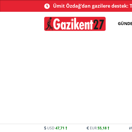
 soruşturma başlatıldı
Ümit Özdağ’dan gazilere destek: 
GÜND
USD
47,71
EUR
55,18