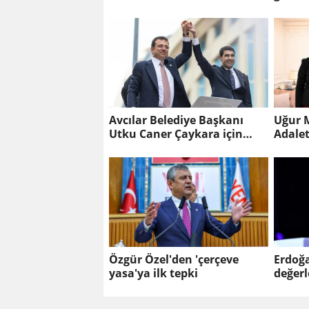
Savunma Anlaşması'
imzalandı
Avcılar Belediye Başkanı
Uğur 
Utku Caner Çaykara için
Adale
tahliye kararı
ile gö
Özgür Özel'den 'çerçeve
Erdoğa
yasa'ya ilk tepki
değer