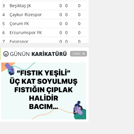
3
Beşiktaş JK
0
0
0
4
Çaykur Rizespor
0
0
0
5
Çorum FK
0
0
0
6
Erzurumspor FK
0
0
0
7
Eyüpspor
0
0
0
8
Fenerbahçe
0
0
0
GÜNÜN
KARİKATÜRÜ
TÜMÜ
9
Galatasaray
0
0
0
10
Gaziantep FK
0
0
0
11
Gençlerbirliği
0
0
0
12
Göztepe
0
0
0
13
Başakşehir FK
0
0
0
14
Kasımpaşa
0
0
0
15
Kocaelispor
0
0
0
16
Konyaspor
0
0
0
17
Samsunspor
0
0
0