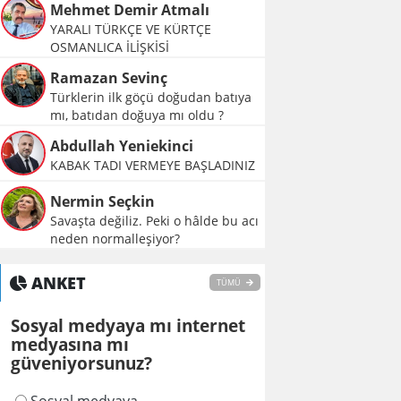
Mehmet Demir Atmalı
YARALI TÜRKÇE VE KÜRTÇE
OSMANLICA İLİŞKİSİ
Ramazan Sevinç
Türklerin ilk göçü doğudan batıya
mı, batıdan doğuya mı oldu ?
Abdullah Yeniekinci
KABAK TADI VERMEYE BAŞLADINIZ
Nermin Seçkin
Savaşta değiliz. Peki o hâlde bu acı
neden normalleşiyor?
ANKET
TÜMÜ
Sosyal medyaya mı internet
medyasına mı
güveniyorsunuz?
Sosyal medyaya