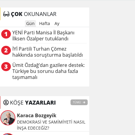
ÇOK
OKUNANLAR
Gün
Hafta
Ay
YENİ Parti Manisa İl Başkanı
1
İlksen Özalper tutuklandı
İYİ Partili Turhan Çömez
2
hakkında soruşturma başlatıldı
Ümit Özdağ’dan gazilere destek:
3
Türkiye bu sorunu daha fazla
taşımamalı
KÖŞE
YAZARLARI
TÜMÜ
Karaca Bozgeyik
DEMOKRASİ VE SAMİMİYETİ NASIL
İNŞA EDECEĞİZ?