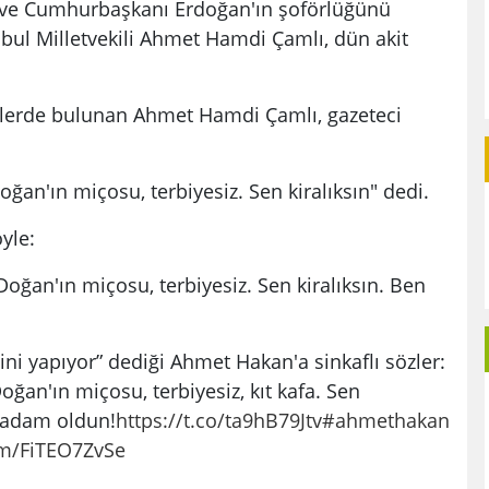
 ve Cumhurbaşkanı Erdoğan'ın şoförlüğünü
bul Milletvekili Ahmet Hamdi Çamlı, dün akit
melerde bulunan Ahmet Hamdi Çamlı, gazeteci
ğan'ın miçosu, terbiyesiz. Sen kiralıksın" dedi.
yle:
oğan'ın miçosu, terbiyesiz. Sen kiralıksın. Ben
ğini yapıyor” dediği Ahmet Hakan'a sinkaflı sözler:
ğan'ın miçosu, terbiyesiz, kıt kafa. Sen
n adam oldun!
https://t.co/ta9hB79Jtv
#ahmethakan
om/FiTEO7ZvSe