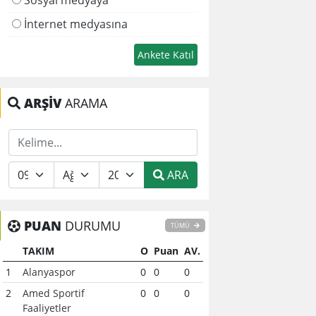
İnternet medyasına
ARŞİV
ARAMA
ARA
PUAN
DURUMU
TÜMÜ
TAKIM
O
Puan
AV.
1
Alanyaspor
0
0
0
2
Amed Sportif
0
0
0
Faaliyetler