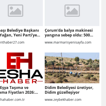
aşı Belediye Başkanı
Çorum’da balya makinesi
Yağan, Yeni Parti’ye
yangına sebep oldu: 500
dönüm anız küle döndü
nthaber27.com
www.marmarisyenisayfa.com
 Eşya Taşıma ve
Didim Belediyesi üretiyor,
ma Fiyatları 2026:
Didim güzelleşiyor
i Hizmet İçin
hahaber.com.tr
www.zeybekhaber.com
esi Gerekenler