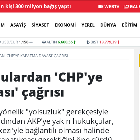
in kişi 300 milyon bağış yaptı
Menderes Beledi
WEBTV
GALE
EM
ASAYIŞ
SIYASET
EKONOMI
YEREL
DÜNYA
EĞITIM
USD/EUR
1.156
ALTIN
6.660,55
BİST
13.779,39
N 'CHP'YE KAPATMA DAVASI' ÇAĞRISI
çulardan 'CHP'ye
ı' çağrısı
e yönelik "yolsuzluk" gerekçesiyle
rdından AKP'ye yakın hukukçular,
i'yle bağlantılı olması halinde
apatılması gerektiğini öne sürdü.