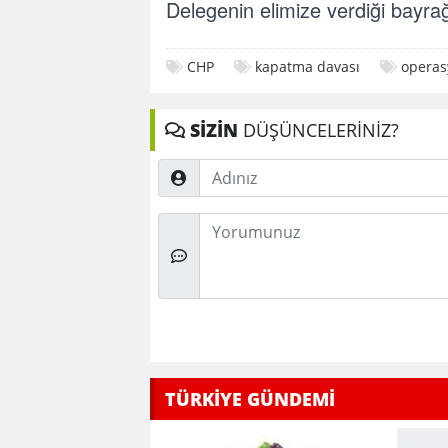
Delegenin elimize verdiği bayra
CHP
kapatma davası
operas
SİZİN
DÜŞÜNCELERİNİZ?
Adınız
Düşünceleriniz
TÜRKİYE GÜNDEMİ