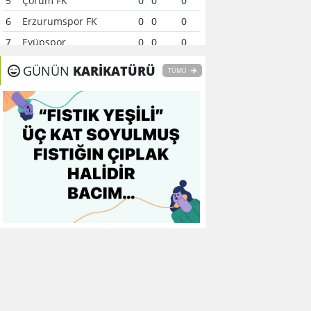
5
Çorum FK
0
0
0
6
Erzurumspor FK
0
0
0
7
Eyüpspor
0
0
0
8
Fenerbahçe
0
0
0
GÜNÜN
KARİKATÜRÜ
TÜMÜ
9
Galatasaray
0
0
0
10
Gaziantep FK
0
0
0
11
Gençlerbirliği
0
0
0
12
Göztepe
0
0
0
13
Başakşehir FK
0
0
0
14
Kasımpaşa
0
0
0
15
Kocaelispor
0
0
0
16
Konyaspor
0
0
0
17
Samsunspor
0
0
0
18
Trabzonspor
0
0
0