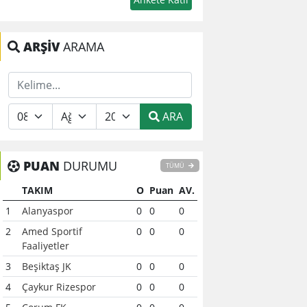
ARŞİV
ARAMA
ARA
PUAN
DURUMU
TÜMÜ
TAKIM
O
Puan
AV.
1
Alanyaspor
0
0
0
2
Amed Sportif
0
0
0
Faaliyetler
3
Beşiktaş JK
0
0
0
4
Çaykur Rizespor
0
0
0