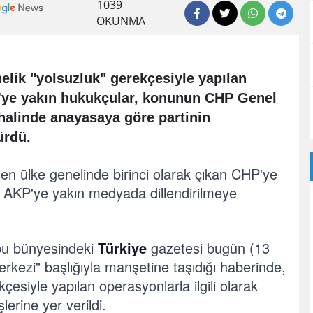
1039
OKUNMA
nelik "yolsuzluk" gerekçesiyle yapılan
'ye yakın hukukçular, konunun CHP Genel
 halinde anayasaya göre partinin
ürdü.
en ülke genelinde birinci olarak çıkan CHP'ye
a AKP'ye yakın medyada dillendirilmeye
u bünyesindeki
Türkiye
gazetesi bugün (13
kezi" başlığıyla manşetine taşıdığı haberinde,
çesiyle yapılan operasyonlarla ilgili olarak
erine yer verildi.