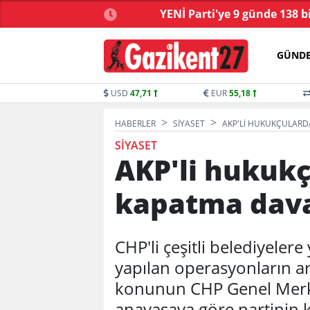
yonu’nda kabul edildi!
YENİ Parti'ye 9 günde 138 b
GÜND
USD
47,71
EUR
55,18
HABERLER
SIYASET
AKP'LI HUKUKÇULARDA
SIYASET
AKP'li hukuk
kapatma davas
CHP'li çeşitli belediyeler
yapılan operasyonların a
konunun CHP Genel Merkez
anayasaya göre partinin k