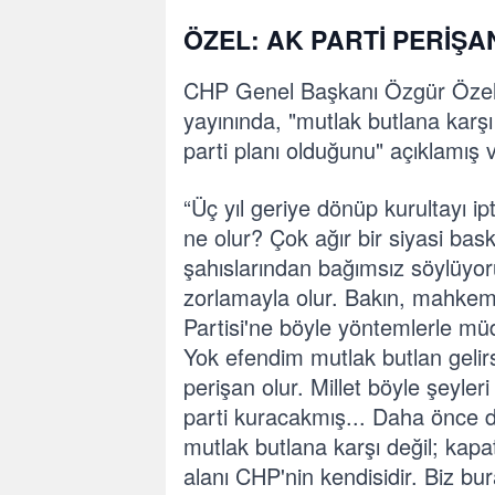
ÖZEL: AK PARTİ PERİŞA
CHP Genel Başkanı Özgür Özel,
yayınında, "mutlak butlana karş
parti planı olduğunu" açıklamış 
“Üç yıl geriye dönüp kurultayı ip
ne olur? Çok ağır bir siyasi bas
şahıslarından bağımsız söylüyor
zorlamayla olur. Bakın, mahkem
Partisi'ne böyle yöntemlerle m
Yok efendim mutlak butlan gelirs
perişan olur. Millet böyle şeyler
parti kuracakmış... Daha önce 
mutlak butlana karşı değil; ka
alanı CHP'nin kendisidir. Biz bu