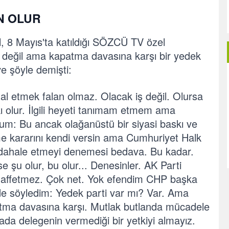
N OLUR
 8 Mayıs'ta katıldığı SÖZCÜ TV özel
ı değil ama kapatma davasına karşı bir yedek
ve şöyle demişti:
tal etmek fala
n olmaz. Olacak iş değil. Olursa
kı olur. İlgili heyeti tanımam etmem ama
um: Bu ancak olağanüstü bir siyasi baskı ve
e kararını kendi versin ama Cumhuriyet Halk
üdahale etmeyi denemesi bedava. Bu kadar.
e şu olur, bu olur... Denesinler. AK Parti
i affetmez.
Çok net. Yok efendim CHP başka
de söyledim: Yedek parti var mı? Var. Ama
patma davasına karşı. Mutlak butlanda mücadele
rada delegenin vermediği bir yetk
iyi almayız.