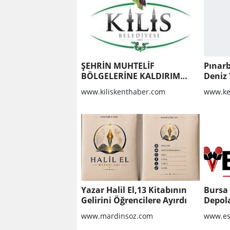
ŞEHRİN MUHTELİF
Pınarb
BÖLGELERİNE KALDIRIM
Deniz 
YAPILMASI VE BOZULAN
geçti
www.kiliskenthaber.com
www.ke
KALDIRIMLARIN
ONARILMASI YAPIM İŞİ
Yazar Halil El,13 Kitabının
Bursa
Gelirini Öğrencilere Ayırdı
Depola
Güvenl
www.mardinsoz.com
www.es
Bilinm