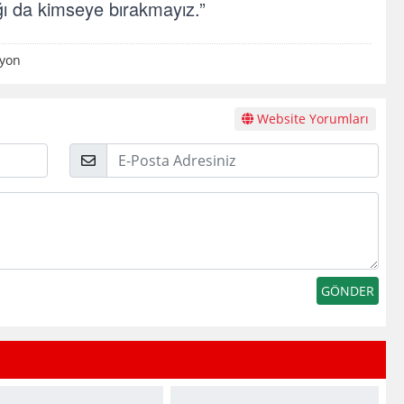
ğı da kimseye bıra
kmayız.”
yon
Website Yorumları
E-
Posta