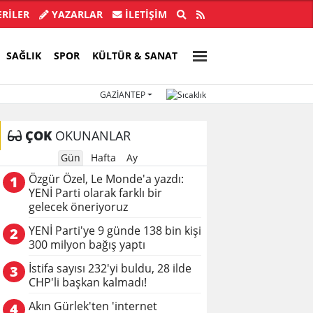
ye Başkanı İlkay Çiçek tutuklandı!
Türkiye, Suu
RİLER
YAZARLAR
İLETIŞIM
SAĞLIK
SPOR
KÜLTÜR & SANAT
GAZIANTEP
ÇOK
OKUNANLAR
Gün
Hafta
Ay
Özgür Özel, Le Monde'a yazdı:
1
YENİ Parti olarak farklı bir
gelecek öneriyoruz
YENİ Parti'ye 9 günde 138 bin kişi
2
300 milyon bağış yaptı
İstifa sayısı 232'yi buldu, 28 ilde
3
CHP'li başkan kalmadı!
Akın Gürlek'ten 'internet
4