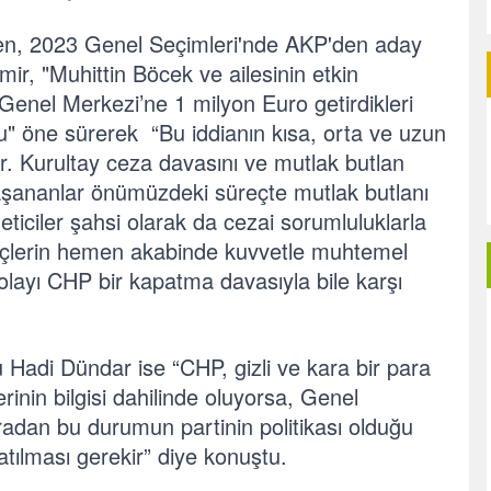
en, 2023 Genel Seçimleri'nde AKP'den aday
ir, "Muhittin Böcek ve ailesinin etkin
enel Merkezi’ne 1 milyon Euro getirdikleri
unu" öne sürerek “Bu iddianın kısa, orta ve uzun
r. Kurultay ceza davasını ve mutlak butlan
yaşananlar önümüzdeki süreçte mutlak butlanı
eticiler şahsi olarak da cezai sorumluluklarla
reçlerin hemen akabinde kuvvetle muhtemel
layı CHP bir kapatma davasıyla bile karşı
 Hadi Dündar ise “CHP, gizli ve kara bir para
erinin bilgisi dahilinde oluyorsa, Genel
radan bu durumun partinin politikası olduğu
atılması gerekir” diye konuştu.