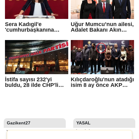
Sera Kadıgil'e
Uğur Mumcu’nun ailesi,
'cumhurbaşkanına
Adalet Bakanı Akın
hakaret' ve 'tehdit'
Gürlek ile görüştü
soruşturması
İstifa sayısı 232'yi
Kılıçdaroğlu'nun atadığı
buldu, 28 ilde CHP'li
isim 8 ay önce AKP
başkan kalmadı!
rozeti takmış!
Gazikent27
YASAL
YAZARLAR
İLETIŞIM