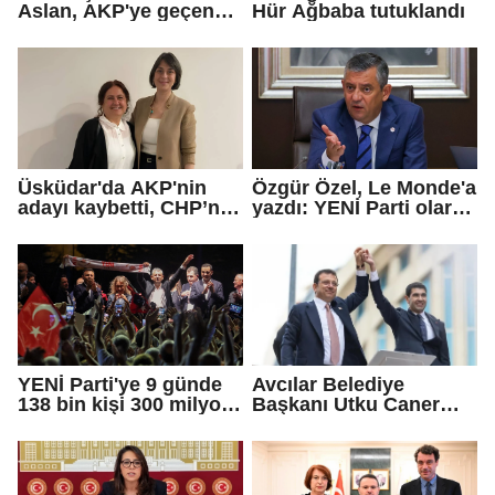
Aslan, AKP'ye geçen
Hür Ağbaba tutuklandı
Eren Ali Bingöl'ün
iddialarına yanıt verdi
Üsküdar'da AKP'nin
Özgür Özel, Le Monde'a
adayı kaybetti, CHP’nin
yazdı: YENİ Parti olarak
adayı Sibel Tan
farklı bir gelecek
Çetinkaya Başkan
öneriyoruz
Vekili seçildi
YENİ Parti'ye 9 günde
Avcılar Belediye
138 bin kişi 300 milyon
Başkanı Utku Caner
bağış yaptı
Çaykara için tahliye
kararı