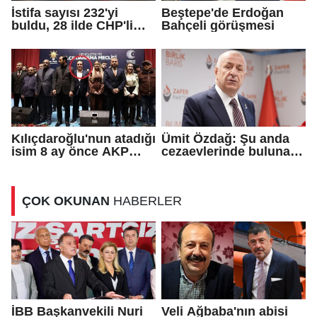
İstifa sayısı 232'yi
Beştepe'de Erdoğan
buldu, 28 ilde CHP'li
Bahçeli görüşmesi
başkan kalmadı!
Kılıçdaroğlu'nun atadığı
Ümit Özdağ: Şu anda
isim 8 ay önce AKP
cezaevlerinde bulunan
rozeti takmış!
adli mahkumların suçu
ne?
ÇOK OKUNAN
HABERLER
İBB Başkanvekili Nuri
Veli Ağbaba'nın abisi