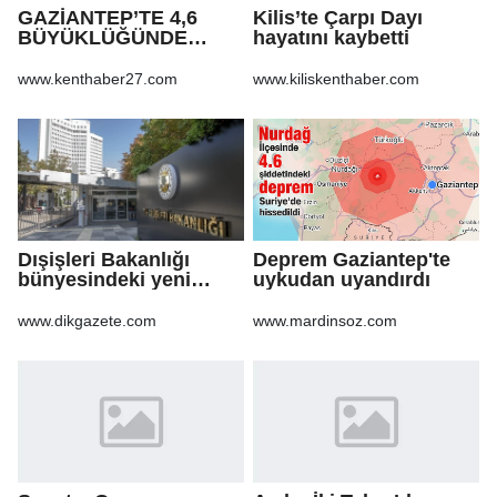
GAZİANTEP’TE 4,6
Kilis’te Çarpı Dayı
BÜYÜKLÜĞÜNDE
hayatını kaybetti
DEPREM!
www.kenthaber27.com
www.kiliskenthaber.com
Dışişleri Bakanlığı
Deprem Gaziantep'te
bünyesindeki yeni
uykudan uyandırdı
atamalar Resmi
Gazete'de
www.dikgazete.com
www.mardinsoz.com