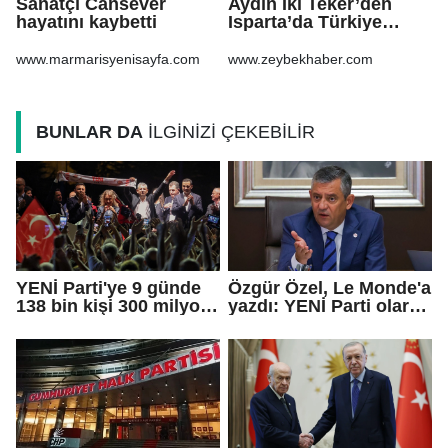
Sanatçı Cansever
Aydın İki Teker’den
hayatını kaybetti
Isparta’da Türkiye
ikinciliği Ömer
Altuntaş, sporcuları
www.marmarisyenisayfa.com
www.zeybekhaber.com
tebrik etti
BUNLAR DA
İLGİNİZİ ÇEKEBİLİR
YENİ Parti'ye 9 günde
Özgür Özel, Le Monde'a
138 bin kişi 300 milyon
yazdı: YENİ Parti olarak
bağış yaptı
farklı bir gelecek
öneriyoruz