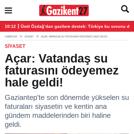
tıldı
10:12 ┋ Ümit Özdağ’dan gazilere destek: Türkiye bu sorunu dah
16
HABERLER
SIYASET
AÇAR: VATANDAŞ SU FATURASINI ÖDEYEMEZ HALE GELDI!...
SIYASET
Açar: Vatandaş su
faturasını ödeyemez
hale geldi!
Gaziantep’te son dönemde yükselen su
faturaları siyasetin ve kentin ana
gündem maddelerinden biri haline
geldi.