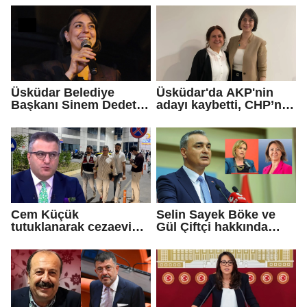
geldiniz...
Üsküdar Belediye
Üsküdar'da AKP'nin
Başkanı Sinem Dedetaş
adayı kaybetti, CHP’nin
tutuklandı
adayı Sibel Tan
Çetinkaya Başkan
Vekili seçildi
Cem Küçük
Selin Sayek Böke ve
tutuklanarak cezaevine
Gül Çiftçi hakkında
gönderildi
disiplin süreci
başlatılacak