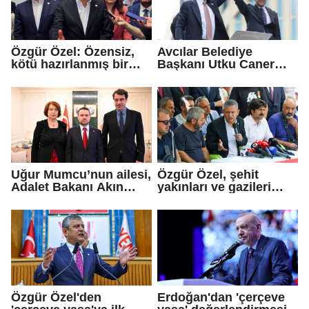
Özgür Özel: Özensiz,
Avcılar Belediye
kötü hazırlanmış bir
Başkanı Utku Caner
teklif...
Çaykara için tahliye
kararı
Uğur Mumcu’nun ailesi,
Özgür Özel, şehit
Adalet Bakanı Akın
yakınları ve gazileri
Gürlek ile görüştü
ziyaret etti
Özgür Özel'den
Erdoğan'dan 'çerçeve