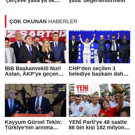
'çerçeve yasa'ya ilk
yasa' değerlendirmesi
tepki
ÇOK OKUNAN
HABERLER
İBB Başkanvekili Nuri
CHP'den seçilen 3
Aslan, AKP'ye geçen
belediye başkanı daha
Eren Ali Bingöl'ün
AKP'ye geçti!
iddialarına yanıt verdi
Kayyum Gürsel Tekin:
YENİ Parti'ye 48 saatte
Türkiye’nin arınma
86 bin kişi 182 milyon
merkezine hoş
lira bağışladı