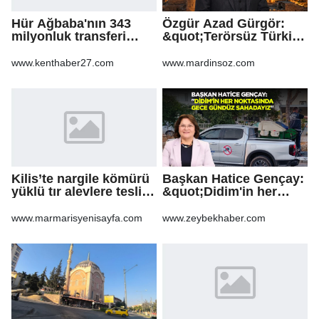
Hür Ağbaba'nın 343
Özgür Azad Gürgör:
milyonluk transferi
&quot;Terörsüz Türkiye
MASAK raporunda! Veli
Protokolü Mardin
Ağbaba'ya milyonlar
Turizmi İçin Yeni Bir
www.kenthaber27.com
www.mardinsoz.com
gitmiş
Dönemin
Başlangıcıdır&quot;
Kilis’te nargile kömürü
Başkan Hatice Gençay:
yüklü tır alevlere teslim
&quot;Didim'in her
oldu
noktasında gece
gündüz
www.marmarisyenisayfa.com
www.zeybekhaber.com
sahadayız&quot;