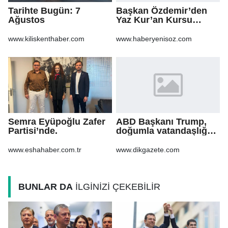
Tarihte Bugün: 7
Başkan Özdemir’den
Ağustos
Yaz Kur’an Kursu
öğrencilerine ziyaret
www.kiliskenthaber.com
www.haberyenisoz.com
Semra Eyüpoğlu Zafer
ABD Başkanı Trump,
Partisi’nde.
doğumla vatandaşlığa
yönelik kısıtlamaları
genişleten
www.eshahaber.com.tr
www.dikgazete.com
kararnameler imzaladı
BUNLAR DA
İLGİNİZİ ÇEKEBİLİR