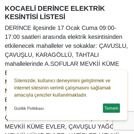
KOCAELİ DERİNCE ELEKTRİK
KESİNTİSİ LİSTESİ
DERİNCE ilçesinde 17 Ocak Cuma 09:00-
17:00 saatleri arasında elektrik kesintisinden
etkilenecek mahalleler ve sokaklar: ÇAVUSLU,
ÇAVUŞLU, KARAGÖLLÜ, TAHTALI
mahallelerinde A.SOFULAR MEVKİİ KÜME
EVLER, ALACALAR MEVKII, ALACALAR
Sitemizde, kullanıcı deneyimini geliştirmek ve
MEVKİİ KÜME EVLER, ÇAL MEVKII, ÇAL
internet sitesinin verimli çalışmasını sağlamak
MEVKII KÜME EVLER, ÇAL MEVKİİ KÜME
amacıyla çerezler kullanılmaktadır.
EVLER, ÇANCILAR MEVKII, ÇANCILAR
MEVKİİ KÜME EVLER, ÇAVUSLU MEVKII,
Tamam
Gizlilik Politikası
ÇAVUSLU YAGCILAR MEVKII, ÇAVUŞLU
MEVKİİ KÜME EVLER, ÇAVUŞLU YAĞCILAR