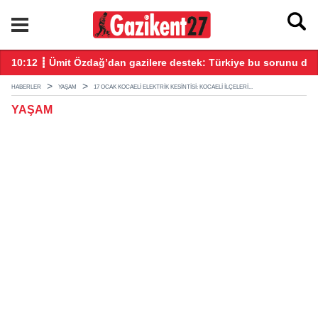
tıldı
10:12 ┋ Ümit Özdağ’dan gazilere destek: Türkiye bu sorunu dah
08
HABERLER
YAŞAM
17 OCAK KOCAELİ ELEKTRIK KESINTISI: KOCAELİ ILÇELERI...
YAŞAM