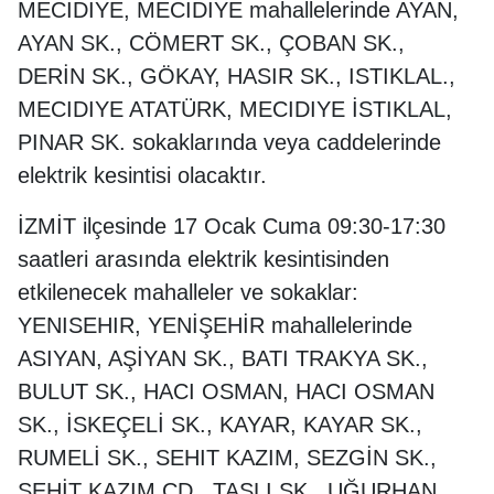
MECIDIYE, MECİDİYE mahallelerinde AYAN,
AYAN SK., CÖMERT SK., ÇOBAN SK.,
DERİN SK., GÖKAY, HASIR SK., ISTIKLAL.,
MECIDIYE ATATÜRK, MECIDIYE İSTIKLAL,
PINAR SK. sokaklarında veya caddelerinde
elektrik kesintisi olacaktır.
İZMİT ilçesinde 17 Ocak Cuma 09:30-17:30
saatleri arasında elektrik kesintisinden
etkilenecek mahalleler ve sokaklar:
YENISEHIR, YENİŞEHİR mahallelerinde
ASIYAN, AŞİYAN SK., BATI TRAKYA SK.,
BULUT SK., HACI OSMAN, HACI OSMAN
SK., İSKEÇELİ SK., KAYAR, KAYAR SK.,
RUMELİ SK., SEHIT KAZIM, SEZGİN SK.,
ŞEHİT KAZIM CD., TAŞLI SK., UĞURHAN