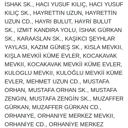
İSHAK SK., HACI YUSUF KILIÇ, HACI YUSUF
KILIÇ SK., HAYRETTIN UZUN, HAYRETTİN
UZUN CD., HAYRI BULUT, HAYRİ BULUT
SK., IZMIT KANDIRA YOLU, İSHAK GÜRKAN
SK., KARAASLAN SK., KAŞIKCI ŞEYHLAR
YAYLASI, KAZIM GÜNEŞ SK., KISLA MEVKII,
KIŞLA MEVKİİ KÜME EVLER, KOCAKAVAK
MEVKII, KOCAKAVAK MEVKİİ KÜME EVLER,
KULOGLU MEVKII, KULOĞLU MEVKİİ KÜME
EVLER, MEHMET UZUN CD., MUSTAFA
ORHAN, MUSTAFA ORHAN SK., MUSTAFA
ZENGIN, MUSTAFA ZENGİN SK., MUZAFFER
GÜRKAN, MUZAFFER GÜRKAN CD.,
ORHANIYE, ORHANIYE MERKEZ MEVKII,
ORHANİYE CD., ORHANİYE MERKEZ