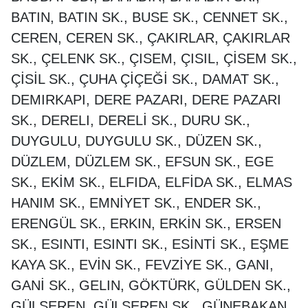
BATIN, BATIN SK., BUSE SK., CENNET SK.,
CEREN, CEREN SK., ÇAKIRLAR, ÇAKIRLAR
SK., ÇELENK SK., ÇISEM, ÇISIL, ÇİSEM SK.,
ÇİSİL SK., ÇUHA ÇİÇEĞİ SK., DAMAT SK.,
DEMIRKAPI, DERE PAZARI, DERE PAZARI
SK., DERELI, DERELİ SK., DURU SK.,
DUYGULU, DUYGULU SK., DÜZEN SK.,
DÜZLEM, DÜZLEM SK., EFSUN SK., EGE
SK., EKİM SK., ELFIDA, ELFİDA SK., ELMAS
HANIM SK., EMNİYET SK., ENDER SK.,
ERENGÜL SK., ERKIN, ERKİN SK., ERSEN
SK., ESINTI, ESINTI SK., ESİNTİ SK., EŞME
KAYA SK., EVİN SK., FEVZİYE SK., GANI,
GANİ SK., GELIN, GÖKTÜRK, GÜLDEN SK.,
GÜLSEREN, GÜLSEREN SK., GÜNEBAKAN,