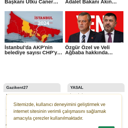
Başkanı Utku Caner
Adalet Bakanı Akın
Çaykara için tahliye
Gürlek ile görüştü
kararı
İstanbul'da AKP'nin
Özgür Özel ve Veli
belediye sayısı CHP'yi
Ağbaba hakkında
geçti!
fezleke düzenlendi
Gazikent27
YASAL
YAZARLAR
İLETIŞIM
SON DAKİKA
KÜNYE
Sitemizde, kullanıcı deneyimini geliştirmek ve
GALERİLER
YAYIN İLKELERI
internet sitesinin verimli çalışmasını sağlamak
WEBTV
KURALLAR
amacıyla çerezler kullanılmaktadır.
ANKETLER
GIZLILIK