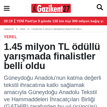
larla başladı
20:18 ┋ YENİ Parti'ye 9 günde 138 bin kişi 300 milyon bağış yap
20
HABERLER
YEREL
1.45 MILYON TL ÖDÜLLÜ YARIŞMADA FINALISTLER BELLI...
YEREL
1.45 milyon TL ödüllü
yarışmada finalistler
belli oldu
Güneydoğu Anadolu’nun katma değerli
tekstil ihracatına katkı sağlamak
amacıyla Güneydoğu Anadolu Tekstil
ve Hammaddeleri İhracatçıları Birliği
(GATHİB) tarafından bu yıl üçüncüsü