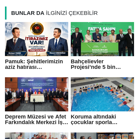
BUNLAR DA
İLGİNİZİ ÇEKEBİLİR
Pamuk: Şehitlerimizin
Bahçelievler
aziz hatırası
Projesi’nde 5 bin
incitilmesin,
konutun temeli atıldı
gazilerimizin
fedakârlıkları
gölgelenmesin
Deprem Müzesi ve Afet
Koruma altındaki
Farkındalık Merkezi İş
çocuklar sporla
Birliği Protokolü
buluşuyor