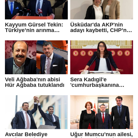
Kayyum Gürsel Tekin:
Üsküdar'da AKP'nin
Türkiye’nin arınma
adayı kaybetti, CHP’nin
merkezine hoş
adayı Sibel Tan
geldiniz...
Çetinkaya Başkan
Vekili seçildi
Veli Ağbaba'nın abisi
Sera Kadıgil'e
Hür Ağbaba tutuklandı
'cumhurbaşkanına
hakaret' ve 'tehdit'
soruşturması
Avcılar Belediye
Uğur Mumcu’nun ailesi,