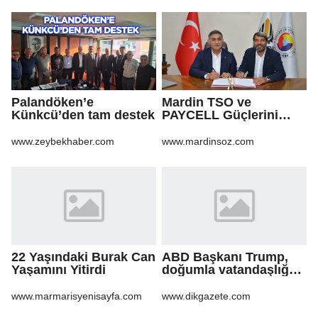
Palandöken’e
Mardin TSO ve
Künkcü’den tam destek
PAYCELL Güçlerini
Birleştirdi
www.zeybekhaber.com
www.mardinsoz.com
22 Yaşındaki Burak Can
ABD Başkanı Trump,
Yaşamını Yitirdi
doğumla vatandaşlığa
yönelik kısıtlamaları
genişleten
www.marmarisyenisayfa.com
www.dikgazete.com
kararnameler imzaladı