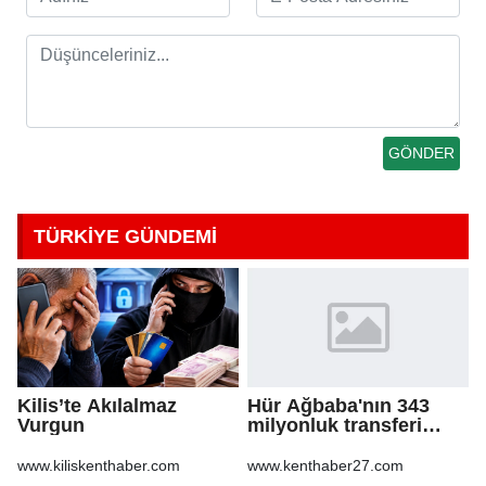
TÜRKİYE GÜNDEMİ
Kilis’te Akılalmaz
Hür Ağbaba'nın 343
Vurgun
milyonluk transferi
MASAK raporunda! Veli
Ağbaba'ya milyonlar
www.kiliskenthaber.com
www.kenthaber27.com
gitmiş