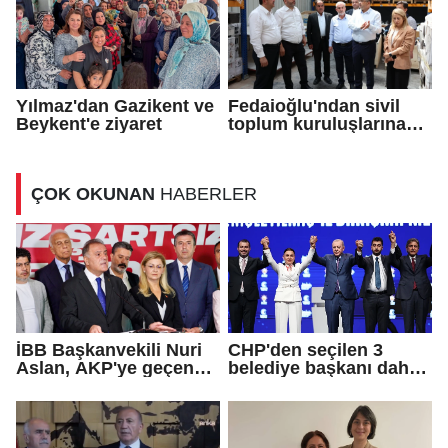
Yılmaz'dan Gazikent ve
Fedaioğlu'ndan sivil
Beykent'e ziyaret
toplum kuruluşlarına
ziyaret
ÇOK OKUNAN
HABERLER
İBB Başkanvekili Nuri
CHP'den seçilen 3
Aslan, AKP'ye geçen
belediye başkanı daha
Eren Ali Bingöl'ün
AKP'ye geçti!
iddialarına yanıt verdi