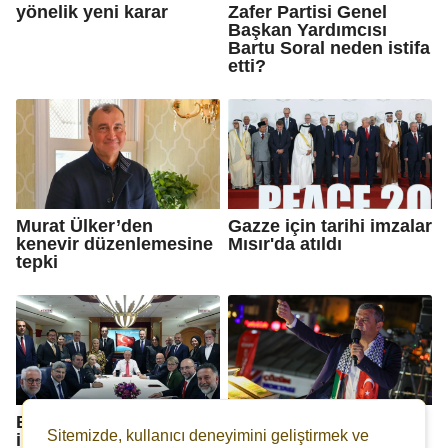
yönelik yeni karar
Zafer Partisi Genel
Başkan Yardımcısı
Bartu Soral neden istifa
etti?
Murat Ülker’den
Gazze için tarihi imzalar
kenevir düzenlemesine
Mısır'da atıldı
tepki
Erdoğan: Sayın Trump
CHP'den Trump-
Sitemizde, kullanıcı deneyimini geliştirmek ve
ile ilişkimiz, malum
Erdoğan görüşmesi