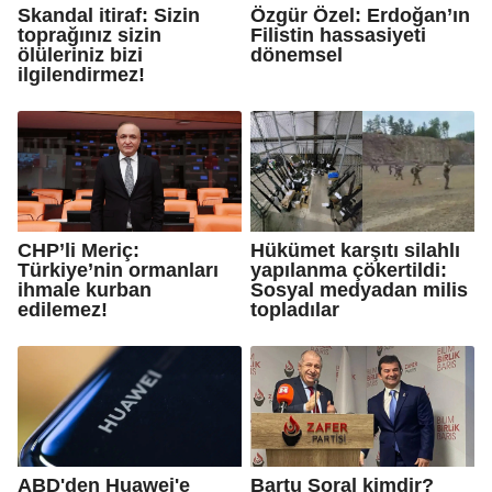
Skandal itiraf: Sizin
Özgür Özel: Erdoğan’ın
toprağınız sizin
Filistin hassasiyeti
ölüleriniz bizi
dönemsel
ilgilendirmez!
CHP’li Meriç:
Hükümet karşıtı silahlı
Türkiye’nin ormanları
yapılanma çökertildi:
ihmale kurban
Sosyal medyadan milis
edilemez!
topladılar
ABD'den Huawei'e
Bartu Soral kimdir?