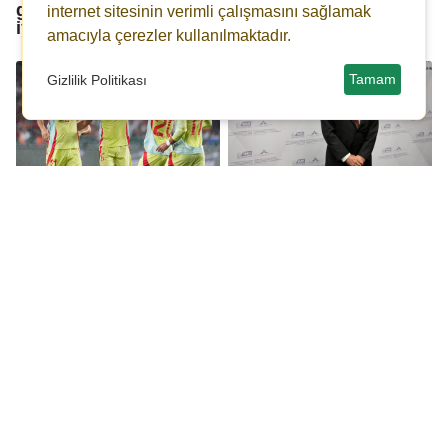
geçmişten bu yana çok
öncesi Filistin'e destek
internet sitesinin verimli çalışmasını sağlamak
iyi...
mitingi...
amacıyla çerezler kullanılmaktadır.
Tamam
Gizlilik Politikası
İspanya'dan rest: İsrail
Skandal itiraf: Sizin
varsa biz yokuz!
toprağınız sizin
ölüleriniz bizi
ilgilendirmez!
Özgür Özel: Erdoğan’ın
CHP’li Meriç:
Filistin hassasiyeti
Türkiye’nin ormanları
dönemsel
ihmale kurban