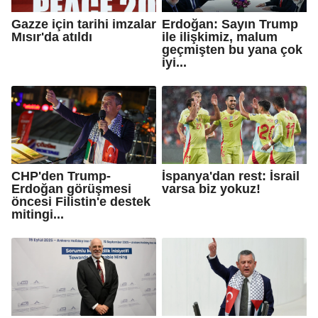
Gazze için tarihi imzalar
Erdoğan: Sayın Trump
Mısır'da atıldı
ile ilişkimiz, malum
geçmişten bu yana çok
iyi...
CHP'den Trump-
İspanya'dan rest: İsrail
Erdoğan görüşmesi
varsa biz yokuz!
öncesi Filistin'e destek
mitingi...